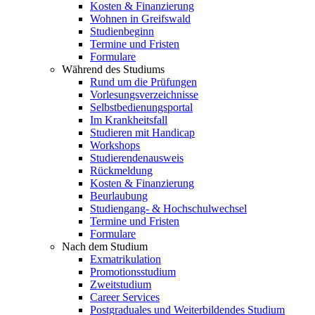
Kosten & Finanzierung
Wohnen in Greifswald
Studienbeginn
Termine und Fristen
Formulare
Während des Studiums
Rund um die Prüfungen
Vorlesungsverzeichnisse
Selbstbedienungsportal
Im Krankheitsfall
Studieren mit Handicap
Workshops
Studierendenausweis
Rückmeldung
Kosten & Finanzierung
Beurlaubung
Studiengang- & Hochschulwechsel
Termine und Fristen
Formulare
Nach dem Studium
Exmatrikulation
Promotionsstudium
Zweitstudium
Career Services
Postgraduales und Weiterbildendes Studium