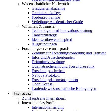
Wissenschaftlicher Nachwuchs
Graduiertenakademie
Graduiertenkollegs
Förderprogramme
Verleihung Akademischer Grade
Wirtschaft & Transfer
Technologie- und Innovationsberatung
Transferstrategie
Ideenwettbewerb inspired
Ausgründungen
Forschungsservice und -praxis
Zentrum für Forschungsförderung und Transfer
Infos und Ausschreibungen
Drittmittelverwaltung
Qualitätssicherung und Forschungsethik
Forschungssicherheit
Nagoya-Protokoll
Forschungsdatenmanagement
Open Access
Laufende wissenschaftliche Befragungen
International
Zur Hauptseite International
Internationales Profil
Internationalisierung