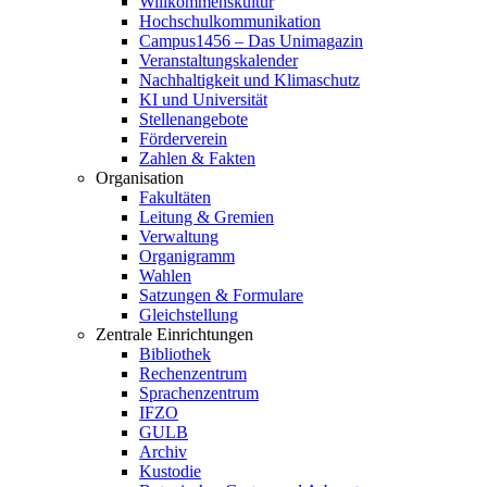
Willkommenskultur
Hochschulkommunikation
Campus1456 – Das Unimagazin
Veranstaltungskalender
Nachhaltigkeit und Klimaschutz
KI und Universität
Stellenangebote
Förderverein
Zahlen & Fakten
Organisation
Fakultäten
Leitung & Gremien
Verwaltung
Organigramm
Wahlen
Satzungen & Formulare
Gleichstellung
Zentrale Einrichtungen
Bibliothek
Rechenzentrum
Sprachenzentrum
IFZO
GULB
Archiv
Kustodie