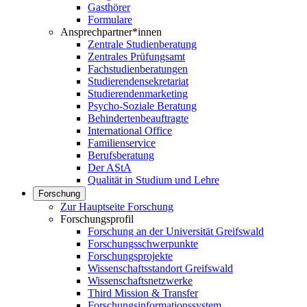
Gasthörer
Formulare
Ansprechpartner*innen
Zentrale Studienberatung
Zentrales Prüfungsamt
Fachstudienberatungen
Studierendensekretariat
Studierendenmarketing
Psycho-Soziale Beratung
Behindertenbeauftragte
International Office
Familienservice
Berufsberatung
Der AStA
Qualität in Studium und Lehre
Forschung
Zur Hauptseite Forschung
Forschungsprofil
Forschung an der Universität Greifswald
Forschungsschwerpunkte
Forschungsprojekte
Wissenschaftsstandort Greifswald
Wissenschaftsnetzwerke
Third Mission & Transfer
Forschungsinformationssystem