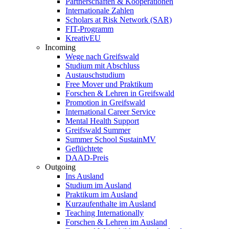
Partnerschaften & Kooperationen
Internationale Zahlen
Scholars at Risk Network (SAR)
FIT-Programm
KreativEU
Incoming
Wege nach Greifswald
Studium mit Abschluss
Austauschstudium
Free Mover und Praktikum
Forschen & Lehren in Greifswald
Promotion in Greifswald
International Career Service
Mental Health Support
Greifswald Summer
Summer School SustainMV
Geflüchtete
DAAD-Preis
Outgoing
Ins Ausland
Studium im Ausland
Praktikum im Ausland
Kurzaufenthalte im Ausland
Teaching Internationally
Forschen & Lehren im Ausland