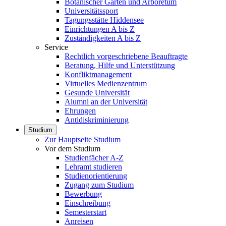
Botanischer Garten und Arboretum
Universitätssport
Tagungsstätte Hiddensee
Einrichtungen A bis Z
Zuständigkeiten A bis Z
Service
Rechtlich vorgeschriebene Beauftragte
Beratung, Hilfe und Unterstützung
Konfliktmanagement
Virtuelles Medienzentrum
Gesunde Universität
Alumni an der Universität
Ehrungen
Antidiskriminierung
Studium
Zur Hauptseite Studium
Vor dem Studium
Studienfächer A-Z
Lehramt studieren
Studienorientierung
Zugang zum Studium
Bewerbung
Einschreibung
Semesterstart
Anreisen