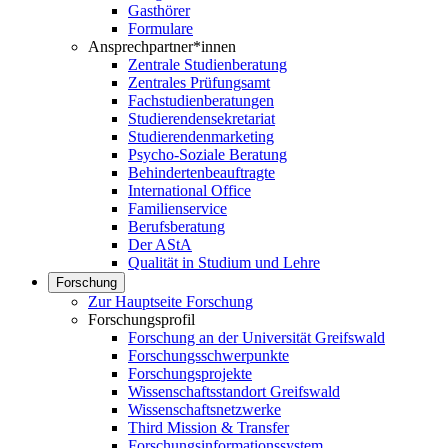
Gasthörer
Formulare
Ansprechpartner*innen
Zentrale Studienberatung
Zentrales Prüfungsamt
Fachstudienberatungen
Studierendensekretariat
Studierendenmarketing
Psycho-Soziale Beratung
Behindertenbeauftragte
International Office
Familienservice
Berufsberatung
Der AStA
Qualität in Studium und Lehre
Forschung
Zur Hauptseite Forschung
Forschungsprofil
Forschung an der Universität Greifswald
Forschungsschwerpunkte
Forschungsprojekte
Wissenschaftsstandort Greifswald
Wissenschaftsnetzwerke
Third Mission & Transfer
Forschungsinformationssystem