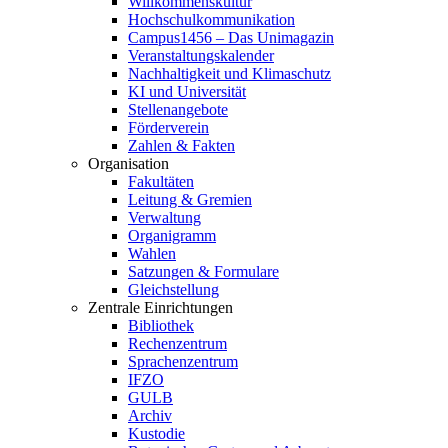
Willkommenskultur
Hochschulkommunikation
Campus1456 – Das Unimagazin
Veranstaltungskalender
Nachhaltigkeit und Klimaschutz
KI und Universität
Stellenangebote
Förderverein
Zahlen & Fakten
Organisation
Fakultäten
Leitung & Gremien
Verwaltung
Organigramm
Wahlen
Satzungen & Formulare
Gleichstellung
Zentrale Einrichtungen
Bibliothek
Rechenzentrum
Sprachenzentrum
IFZO
GULB
Archiv
Kustodie