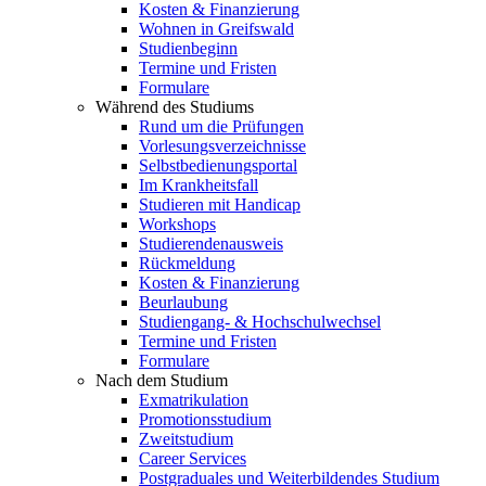
Kosten & Finanzierung
Wohnen in Greifswald
Studienbeginn
Termine und Fristen
Formulare
Während des Studiums
Rund um die Prüfungen
Vorlesungsverzeichnisse
Selbstbedienungsportal
Im Krankheitsfall
Studieren mit Handicap
Workshops
Studierendenausweis
Rückmeldung
Kosten & Finanzierung
Beurlaubung
Studiengang- & Hochschulwechsel
Termine und Fristen
Formulare
Nach dem Studium
Exmatrikulation
Promotionsstudium
Zweitstudium
Career Services
Postgraduales und Weiterbildendes Studium