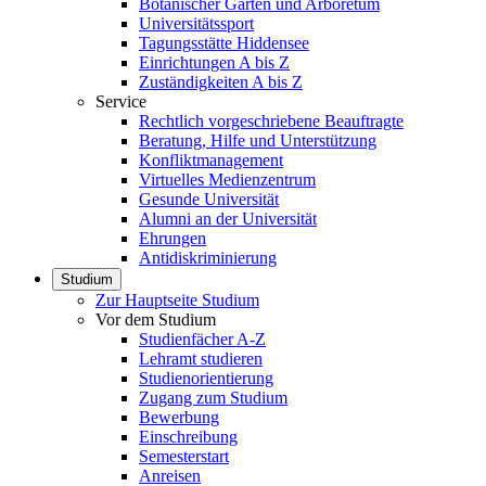
Botanischer Garten und Arboretum
Universitätssport
Tagungsstätte Hiddensee
Einrichtungen A bis Z
Zuständigkeiten A bis Z
Service
Rechtlich vorgeschriebene Beauftragte
Beratung, Hilfe und Unterstützung
Konfliktmanagement
Virtuelles Medienzentrum
Gesunde Universität
Alumni an der Universität
Ehrungen
Antidiskriminierung
Studium
Zur Hauptseite Studium
Vor dem Studium
Studienfächer A-Z
Lehramt studieren
Studienorientierung
Zugang zum Studium
Bewerbung
Einschreibung
Semesterstart
Anreisen