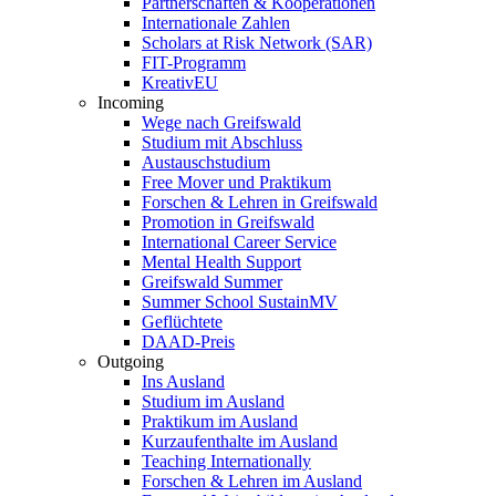
Partnerschaften & Kooperationen
Internationale Zahlen
Scholars at Risk Network (SAR)
FIT-Programm
KreativEU
Incoming
Wege nach Greifswald
Studium mit Abschluss
Austauschstudium
Free Mover und Praktikum
Forschen & Lehren in Greifswald
Promotion in Greifswald
International Career Service
Mental Health Support
Greifswald Summer
Summer School SustainMV
Geflüchtete
DAAD-Preis
Outgoing
Ins Ausland
Studium im Ausland
Praktikum im Ausland
Kurzaufenthalte im Ausland
Teaching Internationally
Forschen & Lehren im Ausland