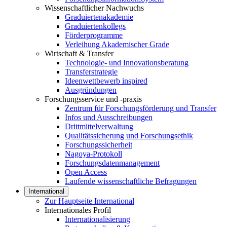
Wissenschaftlicher Nachwuchs
Graduiertenakademie
Graduiertenkollegs
Förderprogramme
Verleihung Akademischer Grade
Wirtschaft & Transfer
Technologie- und Innovationsberatung
Transferstrategie
Ideenwettbewerb inspired
Ausgründungen
Forschungsservice und -praxis
Zentrum für Forschungsförderung und Transfer
Infos und Ausschreibungen
Drittmittelverwaltung
Qualitätssicherung und Forschungsethik
Forschungssicherheit
Nagoya-Protokoll
Forschungsdatenmanagement
Open Access
Laufende wissenschaftliche Befragungen
International
Zur Hauptseite International
Internationales Profil
Internationalisierung