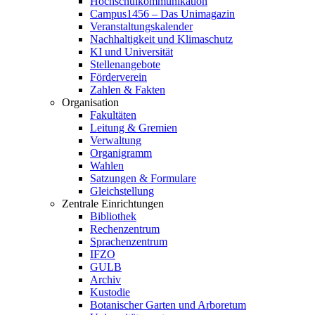
Hochschulkommunikation
Campus1456 – Das Unimagazin
Veranstaltungskalender
Nachhaltigkeit und Klimaschutz
KI und Universität
Stellenangebote
Förderverein
Zahlen & Fakten
Organisation
Fakultäten
Leitung & Gremien
Verwaltung
Organigramm
Wahlen
Satzungen & Formulare
Gleichstellung
Zentrale Einrichtungen
Bibliothek
Rechenzentrum
Sprachenzentrum
IFZO
GULB
Archiv
Kustodie
Botanischer Garten und Arboretum