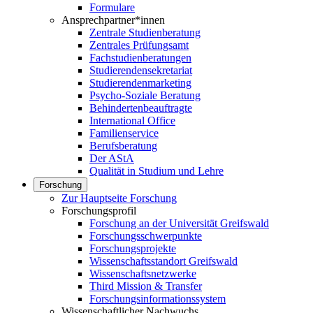
Formulare
Ansprechpartner*innen
Zentrale Studienberatung
Zentrales Prüfungsamt
Fachstudienberatungen
Studierendensekretariat
Studierendenmarketing
Psycho-Soziale Beratung
Behindertenbeauftragte
International Office
Familienservice
Berufsberatung
Der AStA
Qualität in Studium und Lehre
Forschung
Zur Hauptseite Forschung
Forschungsprofil
Forschung an der Universität Greifswald
Forschungsschwerpunkte
Forschungsprojekte
Wissenschaftsstandort Greifswald
Wissenschaftsnetzwerke
Third Mission & Transfer
Forschungsinformationssystem
Wissenschaftlicher Nachwuchs