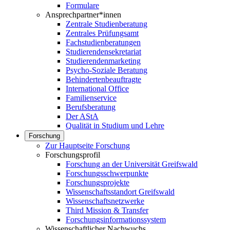
Formulare
Ansprechpartner*innen
Zentrale Studienberatung
Zentrales Prüfungsamt
Fachstudienberatungen
Studierendensekretariat
Studierendenmarketing
Psycho-Soziale Beratung
Behindertenbeauftragte
International Office
Familienservice
Berufsberatung
Der AStA
Qualität in Studium und Lehre
Forschung
Zur Hauptseite Forschung
Forschungsprofil
Forschung an der Universität Greifswald
Forschungsschwerpunkte
Forschungsprojekte
Wissenschaftsstandort Greifswald
Wissenschaftsnetzwerke
Third Mission & Transfer
Forschungsinformationssystem
Wissenschaftlicher Nachwuchs