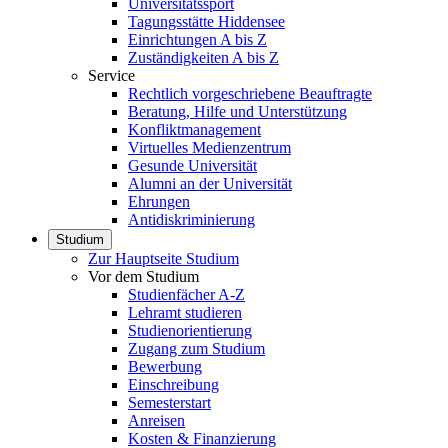
Universitätssport
Tagungsstätte Hiddensee
Einrichtungen A bis Z
Zuständigkeiten A bis Z
Service
Rechtlich vorgeschriebene Beauftragte
Beratung, Hilfe und Unterstützung
Konfliktmanagement
Virtuelles Medienzentrum
Gesunde Universität
Alumni an der Universität
Ehrungen
Antidiskriminierung
Studium
Zur Hauptseite Studium
Vor dem Studium
Studienfächer A-Z
Lehramt studieren
Studienorientierung
Zugang zum Studium
Bewerbung
Einschreibung
Semesterstart
Anreisen
Kosten & Finanzierung