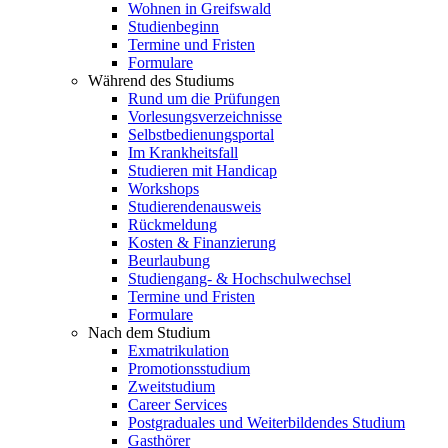
Wohnen in Greifswald
Studienbeginn
Termine und Fristen
Formulare
Während des Studiums
Rund um die Prüfungen
Vorlesungsverzeichnisse
Selbstbedienungsportal
Im Krankheitsfall
Studieren mit Handicap
Workshops
Studierendenausweis
Rückmeldung
Kosten & Finanzierung
Beurlaubung
Studiengang- & Hochschulwechsel
Termine und Fristen
Formulare
Nach dem Studium
Exmatrikulation
Promotionsstudium
Zweitstudium
Career Services
Postgraduales und Weiterbildendes Studium
Gasthörer