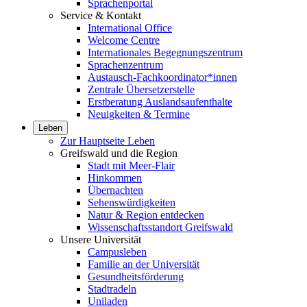
Sprachenportal
Service & Kontakt
International Office
Welcome Centre
Internationales Begegnungszentrum
Sprachenzentrum
Austausch-Fachkoordinator*innen
Zentrale Übersetzerstelle
Erstberatung Auslandsaufenthalte
Neuigkeiten & Termine
Leben
Zur Hauptseite Leben
Greifswald und die Region
Stadt mit Meer-Flair
Hinkommen
Übernachten
Sehenswürdigkeiten
Natur & Region entdecken
Wissenschaftsstandort Greifswald
Unsere Universität
Campusleben
Familie an der Universität
Gesundheitsförderung
Stadtradeln
Uniladen