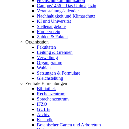
Hochschulkommunikation
Campus1456 – Das Unimagazin
Veranstaltungskalender
Nachhaltigkeit und Klimaschutz
KI und Universität
Stellenangebote
Förderverein
Zahlen & Fakten
Organisation
Fakultäten
Leitung & Gremien
Verwaltung
Organigramm
Wahlen
Satzungen & Formulare
Gleichstellung
Zentrale Einrichtungen
Bibliothek
Rechenzentrum
Sprachenzentrum
IFZO
GULB
Archiv
Kustodie
Botanischer Garten und Arboretum