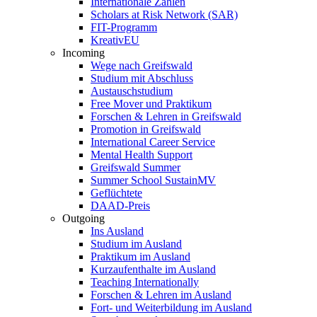
Internationale Zahlen
Scholars at Risk Network (SAR)
FIT-Programm
KreativEU
Incoming
Wege nach Greifswald
Studium mit Abschluss
Austauschstudium
Free Mover und Praktikum
Forschen & Lehren in Greifswald
Promotion in Greifswald
International Career Service
Mental Health Support
Greifswald Summer
Summer School SustainMV
Geflüchtete
DAAD-Preis
Outgoing
Ins Ausland
Studium im Ausland
Praktikum im Ausland
Kurzaufenthalte im Ausland
Teaching Internationally
Forschen & Lehren im Ausland
Fort- und Weiterbildung im Ausland