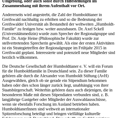
Umgebung, oder auch sonst durch Hilfestellungen im
Zusammenhang mit ihrem Aufenthalt vor Ort.
Andererseits wird angestrebt, die Zahl der Humboldtianer in
Greifswald nachhaltig zu erhöhen und so die Bedeutung der
Greifswalder Universität als Bestandteil der weltweiten „Humboldt-
Familie“ zu festigen bzw. weiter auszubauen. Dr. Axel Sckell
(Universitätsmedizin) wurde zum Sprecher der Regionalgruppe und
Prof. Dr. Antje Heine (Philosophische Fakultät) wurde zur
stellvertretenden Sprecherin gewählt. Als eine der ersten Aktivitäten
ist ein Strategietreffen der Regionalgruppe im Frühjahr 2015 in
Greifswald geplant. Interessierte und potenziell neue Mitglieder sind
herzlich willkommen.
Die Deutsche Gesellschaft der Humboldtianer e. V. will ein Forum
für die Humboldtfamilie in Deutschland sein. Zu dieser Familie
gehören alle durch die Alexander von Humboldt Stiftung (AvH)
Ausgewählten, gleich ob sie gerade ein Stipendium bekommen
haben oder dies schon länger zurück liegt, unabhängig von ihrer
Staatsbürgerschaft. Weiterhin gehören dazu auch diejenigen, die in
besonderem Maße mit diesen Stipendiaten verbunden sind, z. B.
langjährige Gastgeber oder Mitglieder der Auswahlausschüsse,
wenn sie ebenfalls Forschung im Ausland betrieben haben.
HumboldtianerInnen sind weltweit an internationaler
Spitzenforschung beteiligt und bringen vielfältige kulturelle