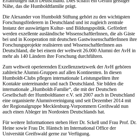
Erfahrungen nach Deutschland. Dies schafft ein Gefühl geistiger
Nähe, das die Humboldtfamilie prägt.
Die Alexander von Humboldt Stiftung gehört zu den wichtigsten
Forschungsförderern in Deutschland und ist zugleich zentrale
Instanz der auswärtigen Kultur- und Bildungspolitik. Gefördert
werden exzellente ausländische WissenschaftlerInnen, die als Gäste
bei und in Kooperation mit deutschen GastwissenschaftlerInnen ihre
Forschungsprojekte realisieren und WissenschaftlerInnen aus
Deutschland, die bei einem der weltweit 26.000 Alumni der AvH in
mehr als 140 Ländern ihre Forschung durchführen.
Zum weltweit operierenden Exzellenznetzwerk der AvH gehören
zahlreiche Alumni-Gruppen auf allen Kontinenten. In diesen
Humboldt-Clubs pflegen internationale Leistungseliten ihre
Kontakte untereinander und nach Deutschland. Sie bilden die
internationale „Humboldt-Familie“, die mit der Deutschen
Gesellschaft der Humboldtianer e.V. seit 2007 auch in Deutschland
eine organisierte Alumnivereinigung und seit Dezember 2014 mit
der Regionalgruppe Mecklenburg-Vorpommern Greifswald nun
auch einen Ableger im Nordosten Deutschlands hat.
Für weitere Informationen stehen Herr Dr. Sckell und Frau Prof. Dr.
Heine sowie Frau Dr. Häntsch im International Office der
Universität Greifswald gerne zur Verfügung.