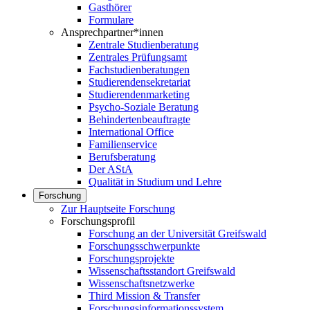
Gasthörer
Formulare
Ansprechpartner*innen
Zentrale Studienberatung
Zentrales Prüfungsamt
Fachstudienberatungen
Studierendensekretariat
Studierendenmarketing
Psycho-Soziale Beratung
Behindertenbeauftragte
International Office
Familienservice
Berufsberatung
Der AStA
Qualität in Studium und Lehre
Forschung
Zur Hauptseite Forschung
Forschungsprofil
Forschung an der Universität Greifswald
Forschungsschwerpunkte
Forschungsprojekte
Wissenschaftsstandort Greifswald
Wissenschaftsnetzwerke
Third Mission & Transfer
Forschungsinformationssystem