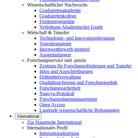
Wissenschaftlicher Nachwuchs
Graduiertenakademie
Graduiertenkollegs
Förderprogramme
Verleihung Akademischer Grade
Wirtschaft & Transfer
Technologie- und Innovationsberatung
Transferstrategie
Ideenwettbewerb inspired
Ausgründungen
Forschungsservice und -praxis
Zentrum für Forschungsförderung und Transfer
Infos und Ausschreibungen
Drittmittelverwaltung
Qualitätssicherung und Forschungsethik
Forschungssicherheit
Nagoya-Protokoll
Forschungsdatenmanagement
Open Access
Laufende wissenschaftliche Befragungen
International
Zur Hauptseite International
Internationales Profil
Internationalisierung