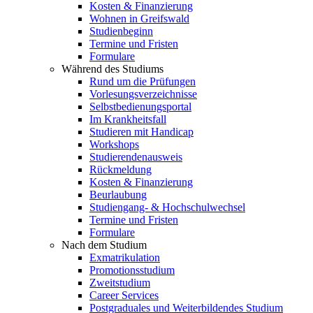
Kosten & Finanzierung
Wohnen in Greifswald
Studienbeginn
Termine und Fristen
Formulare
Während des Studiums
Rund um die Prüfungen
Vorlesungsverzeichnisse
Selbstbedienungsportal
Im Krankheitsfall
Studieren mit Handicap
Workshops
Studierendenausweis
Rückmeldung
Kosten & Finanzierung
Beurlaubung
Studiengang- & Hochschulwechsel
Termine und Fristen
Formulare
Nach dem Studium
Exmatrikulation
Promotionsstudium
Zweitstudium
Career Services
Postgraduales und Weiterbildendes Studium