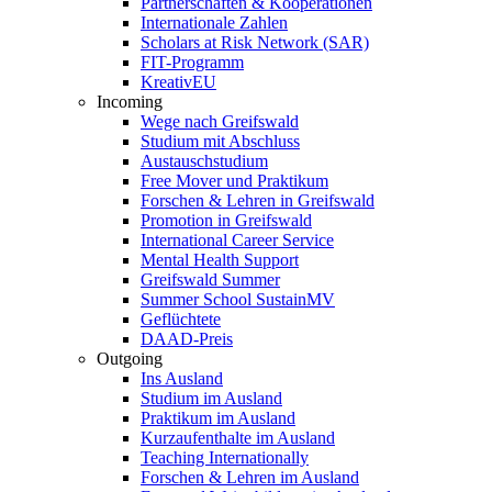
Partnerschaften & Kooperationen
Internationale Zahlen
Scholars at Risk Network (SAR)
FIT-Programm
KreativEU
Incoming
Wege nach Greifswald
Studium mit Abschluss
Austauschstudium
Free Mover und Praktikum
Forschen & Lehren in Greifswald
Promotion in Greifswald
International Career Service
Mental Health Support
Greifswald Summer
Summer School SustainMV
Geflüchtete
DAAD-Preis
Outgoing
Ins Ausland
Studium im Ausland
Praktikum im Ausland
Kurzaufenthalte im Ausland
Teaching Internationally
Forschen & Lehren im Ausland