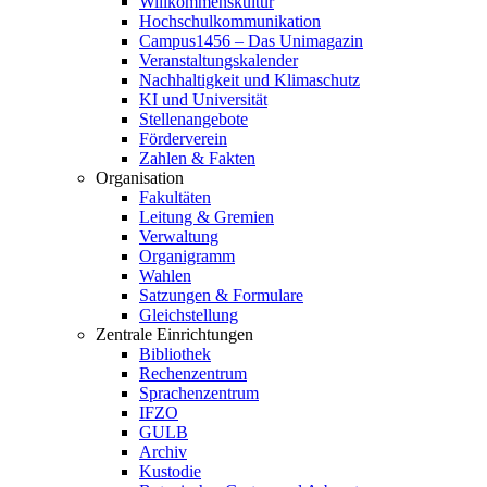
Willkommenskultur
Hochschulkommunikation
Campus1456 – Das Unimagazin
Veranstaltungskalender
Nachhaltigkeit und Klimaschutz
KI und Universität
Stellenangebote
Förderverein
Zahlen & Fakten
Organisation
Fakultäten
Leitung & Gremien
Verwaltung
Organigramm
Wahlen
Satzungen & Formulare
Gleichstellung
Zentrale Einrichtungen
Bibliothek
Rechenzentrum
Sprachenzentrum
IFZO
GULB
Archiv
Kustodie