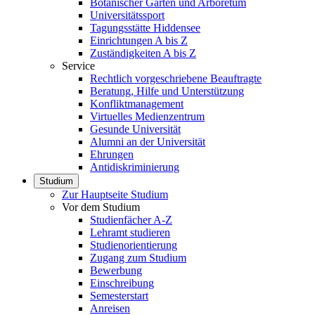
Botanischer Garten und Arboretum
Universitätssport
Tagungsstätte Hiddensee
Einrichtungen A bis Z
Zuständigkeiten A bis Z
Service
Rechtlich vorgeschriebene Beauftragte
Beratung, Hilfe und Unterstützung
Konfliktmanagement
Virtuelles Medienzentrum
Gesunde Universität
Alumni an der Universität
Ehrungen
Antidiskriminierung
Studium
Zur Hauptseite Studium
Vor dem Studium
Studienfächer A-Z
Lehramt studieren
Studienorientierung
Zugang zum Studium
Bewerbung
Einschreibung
Semesterstart
Anreisen