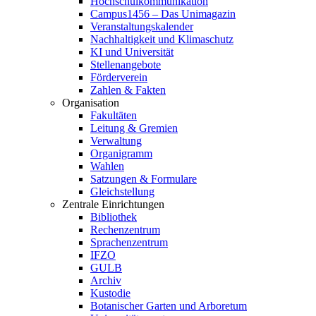
Hochschulkommunikation
Campus1456 – Das Unimagazin
Veranstaltungskalender
Nachhaltigkeit und Klimaschutz
KI und Universität
Stellenangebote
Förderverein
Zahlen & Fakten
Organisation
Fakultäten
Leitung & Gremien
Verwaltung
Organigramm
Wahlen
Satzungen & Formulare
Gleichstellung
Zentrale Einrichtungen
Bibliothek
Rechenzentrum
Sprachenzentrum
IFZO
GULB
Archiv
Kustodie
Botanischer Garten und Arboretum