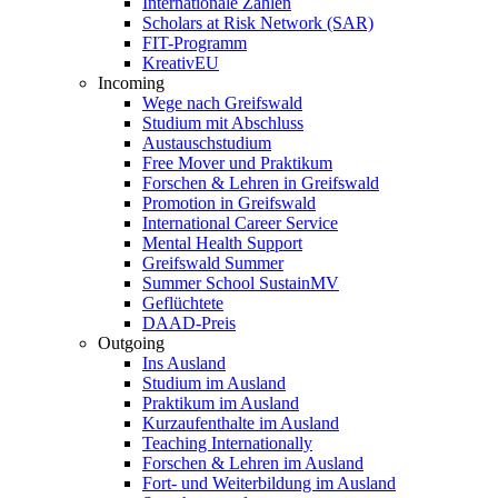
Internationale Zahlen
Scholars at Risk Network (SAR)
FIT-Programm
KreativEU
Incoming
Wege nach Greifswald
Studium mit Abschluss
Austauschstudium
Free Mover und Praktikum
Forschen & Lehren in Greifswald
Promotion in Greifswald
International Career Service
Mental Health Support
Greifswald Summer
Summer School SustainMV
Geflüchtete
DAAD-Preis
Outgoing
Ins Ausland
Studium im Ausland
Praktikum im Ausland
Kurzaufenthalte im Ausland
Teaching Internationally
Forschen & Lehren im Ausland
Fort- und Weiterbildung im Ausland