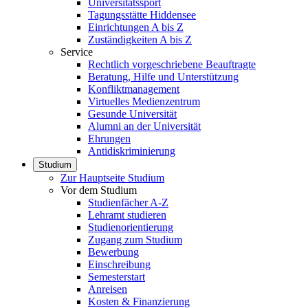
Universitätssport
Tagungsstätte Hiddensee
Einrichtungen A bis Z
Zuständigkeiten A bis Z
Service
Rechtlich vorgeschriebene Beauftragte
Beratung, Hilfe und Unterstützung
Konfliktmanagement
Virtuelles Medienzentrum
Gesunde Universität
Alumni an der Universität
Ehrungen
Antidiskriminierung
Studium
Zur Hauptseite Studium
Vor dem Studium
Studienfächer A-Z
Lehramt studieren
Studienorientierung
Zugang zum Studium
Bewerbung
Einschreibung
Semesterstart
Anreisen
Kosten & Finanzierung