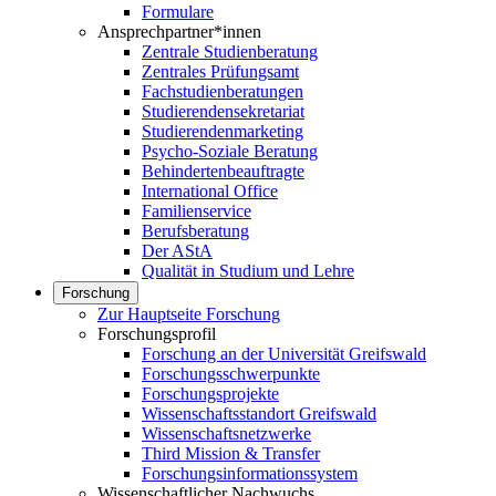
Formulare
Ansprechpartner*innen
Zentrale Studienberatung
Zentrales Prüfungsamt
Fachstudienberatungen
Studierendensekretariat
Studierendenmarketing
Psycho-Soziale Beratung
Behindertenbeauftragte
International Office
Familienservice
Berufsberatung
Der AStA
Qualität in Studium und Lehre
Forschung
Zur Hauptseite Forschung
Forschungsprofil
Forschung an der Universität Greifswald
Forschungsschwerpunkte
Forschungsprojekte
Wissenschaftsstandort Greifswald
Wissenschaftsnetzwerke
Third Mission & Transfer
Forschungsinformationssystem
Wissenschaftlicher Nachwuchs