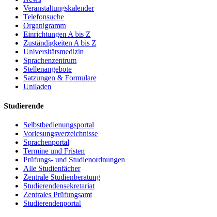
Veranstaltungskalender
Telefonsuche
Organigramm
Einrichtungen A bis Z
Zuständigkeiten A bis Z
Universitätsmedizin
Sprachenzentrum
Stellenangebote
Satzungen & Formulare
Uniladen
Studierende
Selbstbedienungsportal
Vorlesungsverzeichnisse
Sprachenportal
Termine und Fristen
Prüfungs- und Studienordnungen
Alle Studienfächer
Zentrale Studienberatung
Studierendensekretariat
Zentrales Prüfungsamt
Studierendenportal