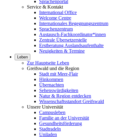
Sprachenportal
Service & Kontakt
International Office
Welcome Centre
Internationales Begegnungszentrum
Sprachenzentrum
Austausch-Fachkoordinator*innen
Zentrale Übersetzerstelle
Erstberatung Auslandsaufenthalte
Neuigkeiten & Termine
Leben
Zur Hauptseite Leben
Greifswald und die Region
Stadt mit Meer-Flair
Hinkommen
Übernachten
Sehenswürdigkeiten
Natur & Region entdecken
Wissenschaftsstandort Greifswald
Unsere Universität
Campusleben
Familie an der Universität
Gesundheitsförderung
Stadtradeln
Uniladen