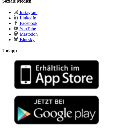
Soziale Medien
Instagram
LinkedIn
Facebook
YouTube
Mastodon
Bluesky
Uniapp