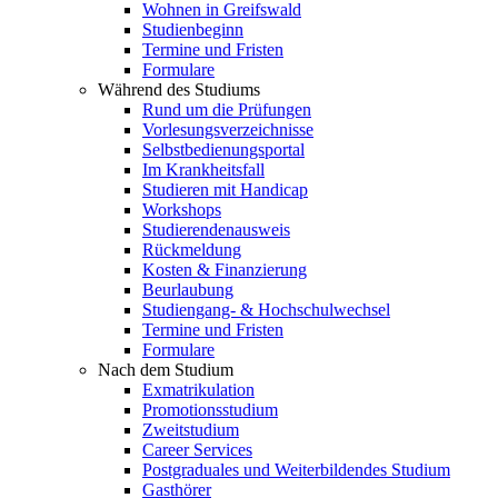
Wohnen in Greifswald
Studienbeginn
Termine und Fristen
Formulare
Während des Studiums
Rund um die Prüfungen
Vorlesungsverzeichnisse
Selbstbedienungsportal
Im Krankheitsfall
Studieren mit Handicap
Workshops
Studierendenausweis
Rückmeldung
Kosten & Finanzierung
Beurlaubung
Studiengang- & Hochschulwechsel
Termine und Fristen
Formulare
Nach dem Studium
Exmatrikulation
Promotionsstudium
Zweitstudium
Career Services
Postgraduales und Weiterbildendes Studium
Gasthörer