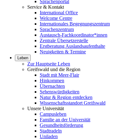
Sprachenportal
Service & Kontakt
International Office
Welcome Centre
Internationales Begegnungszentrum
Sprachenzentrum
Austausch-Fachkoordinator*innen
Zentrale Übersetzerstelle
Erstberatung Auslandsaufenthalte
Neuigkeiten & Termine
Leben
Zur Hauptseite Leben
Greifswald und die Region
Stadt mit Meer-Flair
Hinkommen
Übernachten
Sehenswürdigkeiten
Natur & Region entdecken
Wissenschaftsstandort Greifswald
Unsere Universität
Campusleben
Familie an der Universität
Gesundheitsförderung
Stadtradeln
Uniladen