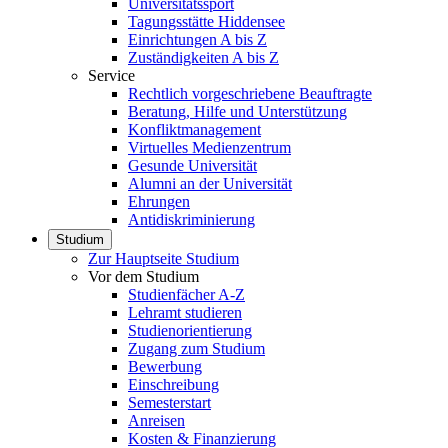
Universitätssport
Tagungsstätte Hiddensee
Einrichtungen A bis Z
Zuständigkeiten A bis Z
Service
Rechtlich vorgeschriebene Beauftragte
Beratung, Hilfe und Unterstützung
Konfliktmanagement
Virtuelles Medienzentrum
Gesunde Universität
Alumni an der Universität
Ehrungen
Antidiskriminierung
Studium
Zur Hauptseite Studium
Vor dem Studium
Studienfächer A-Z
Lehramt studieren
Studienorientierung
Zugang zum Studium
Bewerbung
Einschreibung
Semesterstart
Anreisen
Kosten & Finanzierung