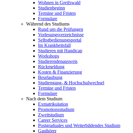
Wohnen in Greifswald
Studienbeginn
Termine und Fristen
Formulare
Während des Studiums
Rund um die Prüfungen
Vorlesungsverzeichnisse
Selbstbedienungsportal
Im Krankheitsfall
Studieren mit Handicap
Workshops
Studierendenausweis
Rückmeldung
Kosten & Finanzierung
Beurlaubung
Studiengang- & Hochschulwechsel
Termine und Fristen
Formulare
Nach dem Studium
Exmatrikulation
Promotionsstudium
Zweitstudium
Career Services
Postgraduales und Weiterbildendes Studium
Gasthörer