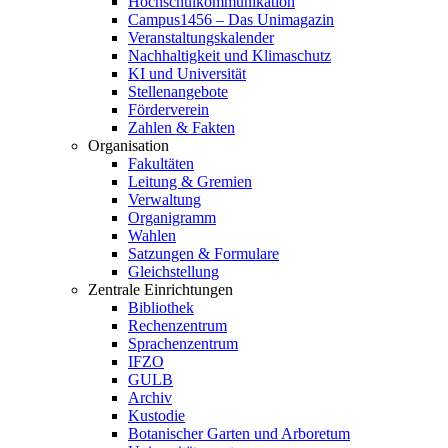
Hochschulkommunikation
Campus1456 – Das Unimagazin
Veranstaltungskalender
Nachhaltigkeit und Klimaschutz
KI und Universität
Stellenangebote
Förderverein
Zahlen & Fakten
Organisation
Fakultäten
Leitung & Gremien
Verwaltung
Organigramm
Wahlen
Satzungen & Formulare
Gleichstellung
Zentrale Einrichtungen
Bibliothek
Rechenzentrum
Sprachenzentrum
IFZO
GULB
Archiv
Kustodie
Botanischer Garten und Arboretum