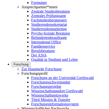
Formulare
Ansprechpartner*innen
Zentrale Studienberatung
Zentrales Prüfungsamt
Fachstudienberatungen
Studierendensekretariat
Studierendenmarketing
Psycho-Soziale Beratung
Behindertenbeauftragte
International Office
Familienservice
Berufsberatung
Der AStA
Qualität in Studium und Lehre
Forschung
Zur Hauptseite Forschung
Forschungsprofil
Forschung an der Universität Greifswald
Forschungsschwerpunkte
Forschungsprojekte
Wissenschaftsstandort Greifswald
Wissenschaftsnetzwerke
Third Mission & Transfer
Forschungsinformationssystem
Wissenschaftlicher Nachwuchs