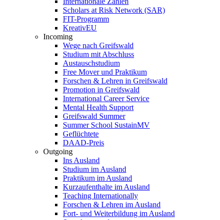
Internationale Zahlen
Scholars at Risk Network (SAR)
FIT-Programm
KreativEU
Incoming
Wege nach Greifswald
Studium mit Abschluss
Austauschstudium
Free Mover und Praktikum
Forschen & Lehren in Greifswald
Promotion in Greifswald
International Career Service
Mental Health Support
Greifswald Summer
Summer School SustainMV
Geflüchtete
DAAD-Preis
Outgoing
Ins Ausland
Studium im Ausland
Praktikum im Ausland
Kurzaufenthalte im Ausland
Teaching Internationally
Forschen & Lehren im Ausland
Fort- und Weiterbildung im Ausland