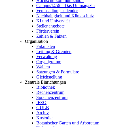
Hochschulkommunikation
Campus1456 – Das Unimagazin
Veranstaltungskalender
Nachhaltigkeit und Klimaschutz
KI und Universität
Stellenangebote
Förderverein
Zahlen & Fakten
Organisation
Fakultäten
Leitung & Gremien
Verwaltung
Organigramm
Wahlen
Satzungen & Formulare
Gleichstellung
Zentrale Einrichtungen
Bibliothek
Rechenzentrum
Sprachenzentrum
IFZO
GULB
Archiv
Kustodie
Botanischer Garten und Arboretum