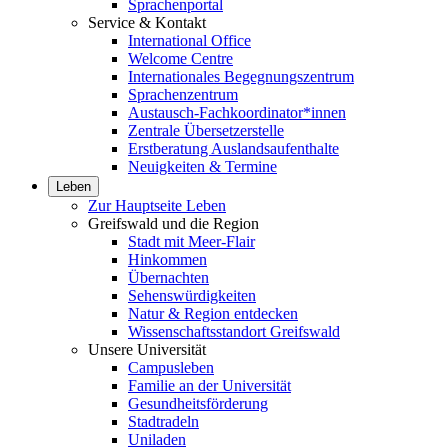
Sprachenportal
Service & Kontakt
International Office
Welcome Centre
Internationales Begegnungszentrum
Sprachenzentrum
Austausch-Fachkoordinator*innen
Zentrale Übersetzerstelle
Erstberatung Auslandsaufenthalte
Neuigkeiten & Termine
Leben
Zur Hauptseite Leben
Greifswald und die Region
Stadt mit Meer-Flair
Hinkommen
Übernachten
Sehenswürdigkeiten
Natur & Region entdecken
Wissenschaftsstandort Greifswald
Unsere Universität
Campusleben
Familie an der Universität
Gesundheitsförderung
Stadtradeln
Uniladen