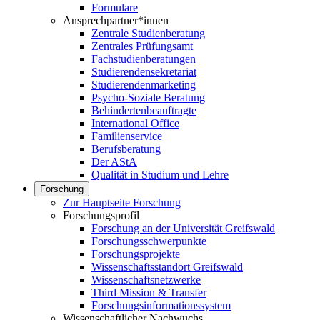
Formulare
Ansprechpartner*innen
Zentrale Studienberatung
Zentrales Prüfungsamt
Fachstudienberatungen
Studierendensekretariat
Studierendenmarketing
Psycho-Soziale Beratung
Behindertenbeauftragte
International Office
Familienservice
Berufsberatung
Der AStA
Qualität in Studium und Lehre
Forschung
Zur Hauptseite Forschung
Forschungsprofil
Forschung an der Universität Greifswald
Forschungsschwerpunkte
Forschungsprojekte
Wissenschaftsstandort Greifswald
Wissenschaftsnetzwerke
Third Mission & Transfer
Forschungsinformationssystem
Wissenschaftlicher Nachwuchs