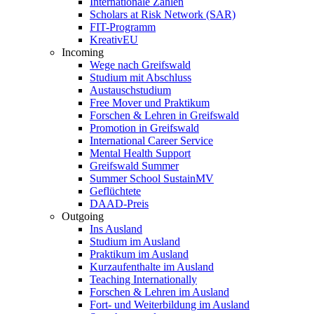
Internationale Zahlen
Scholars at Risk Network (SAR)
FIT-Programm
KreativEU
Incoming
Wege nach Greifswald
Studium mit Abschluss
Austauschstudium
Free Mover und Praktikum
Forschen & Lehren in Greifswald
Promotion in Greifswald
International Career Service
Mental Health Support
Greifswald Summer
Summer School SustainMV
Geflüchtete
DAAD-Preis
Outgoing
Ins Ausland
Studium im Ausland
Praktikum im Ausland
Kurzaufenthalte im Ausland
Teaching Internationally
Forschen & Lehren im Ausland
Fort- und Weiterbildung im Ausland