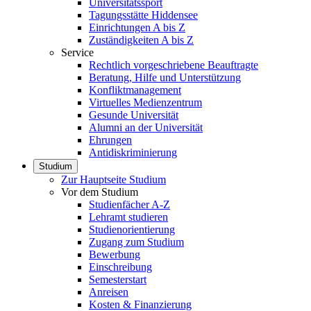
Universitätssport
Tagungsstätte Hiddensee
Einrichtungen A bis Z
Zuständigkeiten A bis Z
Service
Rechtlich vorgeschriebene Beauftragte
Beratung, Hilfe und Unterstützung
Konfliktmanagement
Virtuelles Medienzentrum
Gesunde Universität
Alumni an der Universität
Ehrungen
Antidiskriminierung
Studium
Zur Hauptseite Studium
Vor dem Studium
Studienfächer A-Z
Lehramt studieren
Studienorientierung
Zugang zum Studium
Bewerbung
Einschreibung
Semesterstart
Anreisen
Kosten & Finanzierung