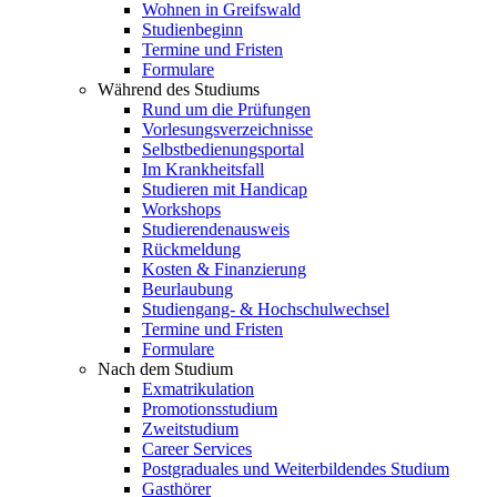
Wohnen in Greifswald
Studienbeginn
Termine und Fristen
Formulare
Während des Studiums
Rund um die Prüfungen
Vorlesungsverzeichnisse
Selbstbedienungsportal
Im Krankheitsfall
Studieren mit Handicap
Workshops
Studierendenausweis
Rückmeldung
Kosten & Finanzierung
Beurlaubung
Studiengang- & Hochschulwechsel
Termine und Fristen
Formulare
Nach dem Studium
Exmatrikulation
Promotionsstudium
Zweitstudium
Career Services
Postgraduales und Weiterbildendes Studium
Gasthörer