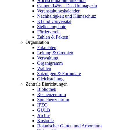
Hochschulkommunikation
Campus1456 – Das Unimagazin
Veranstaltungskalender
Nachhaltigkeit und Klimaschutz
KI und Universität
Stellenangebote
Förderverein
Zahlen & Fakten
Organisation
Fakultäten
Leitung & Gremien
Verwaltung
Organigramm
Wahlen
Satzungen & Formulare
Gleichstellung
Zentrale Einrichtungen
Bibliothek
Rechenzentrum
Sprachenzentrum
IFZO
GULB
Archiv
Kustodie
Botanischer Garten und Arboretum