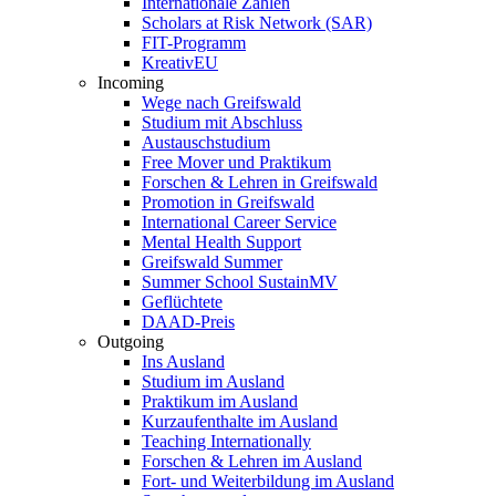
Internationale Zahlen
Scholars at Risk Network (SAR)
FIT-Programm
KreativEU
Incoming
Wege nach Greifswald
Studium mit Abschluss
Austauschstudium
Free Mover und Praktikum
Forschen & Lehren in Greifswald
Promotion in Greifswald
International Career Service
Mental Health Support
Greifswald Summer
Summer School SustainMV
Geflüchtete
DAAD-Preis
Outgoing
Ins Ausland
Studium im Ausland
Praktikum im Ausland
Kurzaufenthalte im Ausland
Teaching Internationally
Forschen & Lehren im Ausland
Fort- und Weiterbildung im Ausland