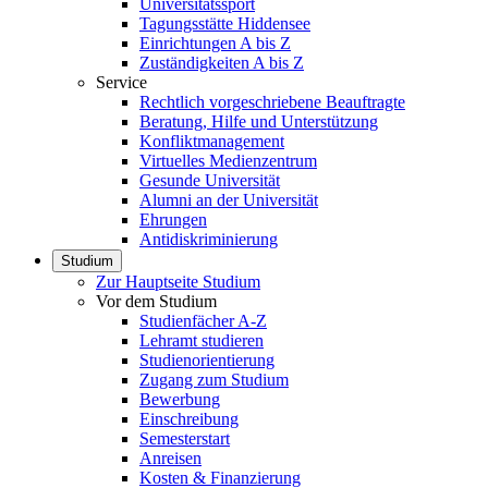
Universitätssport
Tagungsstätte Hiddensee
Einrichtungen A bis Z
Zuständigkeiten A bis Z
Service
Rechtlich vorgeschriebene Beauftragte
Beratung, Hilfe und Unterstützung
Konfliktmanagement
Virtuelles Medienzentrum
Gesunde Universität
Alumni an der Universität
Ehrungen
Antidiskriminierung
Studium
Zur Hauptseite Studium
Vor dem Studium
Studienfächer A-Z
Lehramt studieren
Studienorientierung
Zugang zum Studium
Bewerbung
Einschreibung
Semesterstart
Anreisen
Kosten & Finanzierung