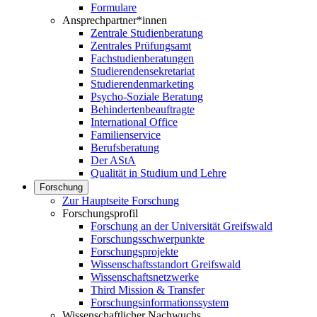
Formulare
Ansprechpartner*innen
Zentrale Studienberatung
Zentrales Prüfungsamt
Fachstudienberatungen
Studierendensekretariat
Studierendenmarketing
Psycho-Soziale Beratung
Behindertenbeauftragte
International Office
Familienservice
Berufsberatung
Der AStA
Qualität in Studium und Lehre
Forschung
Zur Hauptseite Forschung
Forschungsprofil
Forschung an der Universität Greifswald
Forschungsschwerpunkte
Forschungsprojekte
Wissenschaftsstandort Greifswald
Wissenschaftsnetzwerke
Third Mission & Transfer
Forschungsinformationssystem
Wissenschaftlicher Nachwuchs