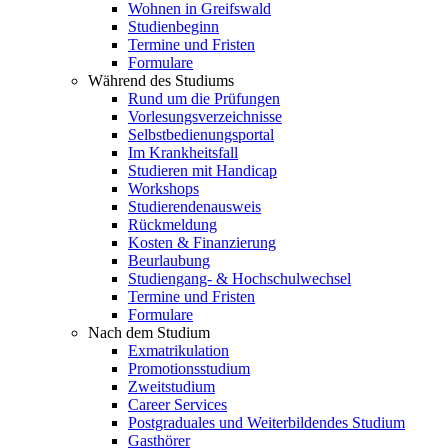
Wohnen in Greifswald
Studienbeginn
Termine und Fristen
Formulare
Während des Studiums
Rund um die Prüfungen
Vorlesungsverzeichnisse
Selbstbedienungsportal
Im Krankheitsfall
Studieren mit Handicap
Workshops
Studierendenausweis
Rückmeldung
Kosten & Finanzierung
Beurlaubung
Studiengang- & Hochschulwechsel
Termine und Fristen
Formulare
Nach dem Studium
Exmatrikulation
Promotionsstudium
Zweitstudium
Career Services
Postgraduales und Weiterbildendes Studium
Gasthörer