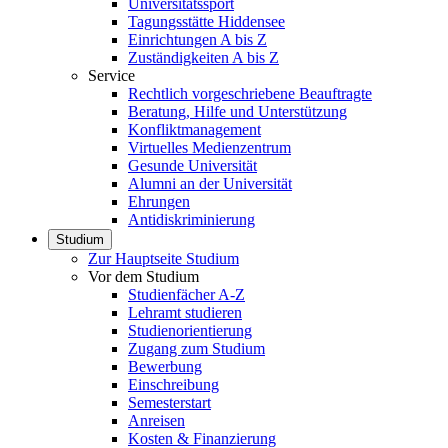
Universitätssport
Tagungsstätte Hiddensee
Einrichtungen A bis Z
Zuständigkeiten A bis Z
Service
Rechtlich vorgeschriebene Beauftragte
Beratung, Hilfe und Unterstützung
Konfliktmanagement
Virtuelles Medienzentrum
Gesunde Universität
Alumni an der Universität
Ehrungen
Antidiskriminierung
Studium
Zur Hauptseite Studium
Vor dem Studium
Studienfächer A-Z
Lehramt studieren
Studienorientierung
Zugang zum Studium
Bewerbung
Einschreibung
Semesterstart
Anreisen
Kosten & Finanzierung