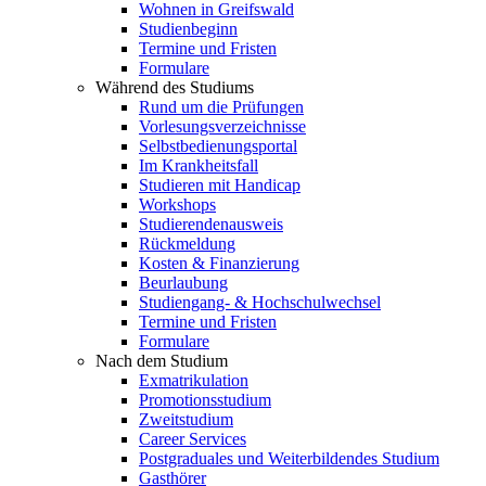
Wohnen in Greifswald
Studienbeginn
Termine und Fristen
Formulare
Während des Studiums
Rund um die Prüfungen
Vorlesungsverzeichnisse
Selbstbedienungsportal
Im Krankheitsfall
Studieren mit Handicap
Workshops
Studierendenausweis
Rückmeldung
Kosten & Finanzierung
Beurlaubung
Studiengang- & Hochschulwechsel
Termine und Fristen
Formulare
Nach dem Studium
Exmatrikulation
Promotionsstudium
Zweitstudium
Career Services
Postgraduales und Weiterbildendes Studium
Gasthörer