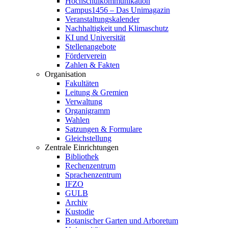
Hochschulkommunikation
Campus1456 – Das Unimagazin
Veranstaltungskalender
Nachhaltigkeit und Klimaschutz
KI und Universität
Stellenangebote
Förderverein
Zahlen & Fakten
Organisation
Fakultäten
Leitung & Gremien
Verwaltung
Organigramm
Wahlen
Satzungen & Formulare
Gleichstellung
Zentrale Einrichtungen
Bibliothek
Rechenzentrum
Sprachenzentrum
IFZO
GULB
Archiv
Kustodie
Botanischer Garten und Arboretum