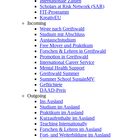
Internationale Zahlen
Scholars at Risk Network (SAR)
FIT-Programm
KreativEU
Incoming
Wege nach Greifswald
Studium mit Abschluss
Austauschstudium
Free Mover und Praktikum
Forschen & Lehren in Greifswald
Promotion in Greifswald
International Career Service
Mental Health Support
Greifswald Summer
Summer School SustainMV
Geflüchtete
DAAD-Preis
Outgoing
Ins Ausland
Studium im Ausland
Praktikum im Ausland
Kurzaufenthalte im Ausland
Teaching Internationally
Forschen & Lehren im Ausland
Fort- und Weiterbildung im Ausland