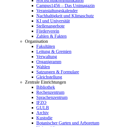
Hochschulkommunikation
Campus1456 – Das Unimagazin
Veranstaltungskalender
Nachhaltigkeit und Klimaschutz
KI und Universität
Stellenangebote
Förderverein
Zahlen & Fakten
Organisation
Fakultäten
Leitung & Gremien
Verwaltung
Organigramm
Wahlen
Satzungen & Formulare
Gleichstellung
Zentrale Einrichtungen
Bibliothek
Rechenzentrum
Sprachenzentrum
IFZO
GULB
Archiv
Kustodie
Botanischer Garten und Arboretum