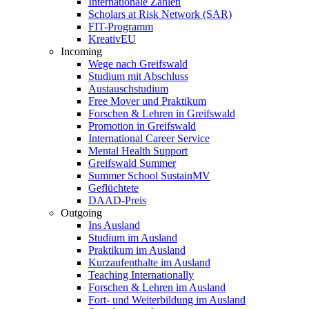
Internationale Zahlen
Scholars at Risk Network (SAR)
FIT-Programm
KreativEU
Incoming
Wege nach Greifswald
Studium mit Abschluss
Austauschstudium
Free Mover und Praktikum
Forschen & Lehren in Greifswald
Promotion in Greifswald
International Career Service
Mental Health Support
Greifswald Summer
Summer School SustainMV
Geflüchtete
DAAD-Preis
Outgoing
Ins Ausland
Studium im Ausland
Praktikum im Ausland
Kurzaufenthalte im Ausland
Teaching Internationally
Forschen & Lehren im Ausland
Fort- und Weiterbildung im Ausland