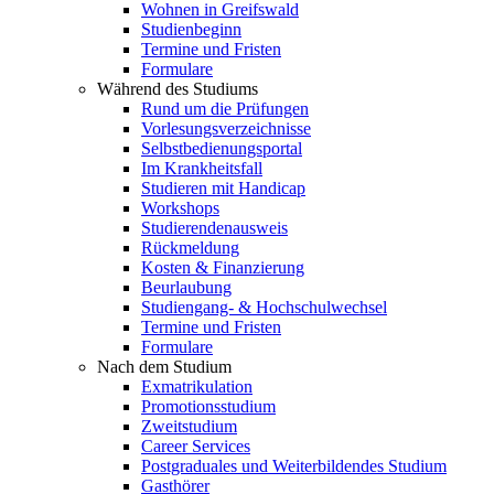
Wohnen in Greifswald
Studienbeginn
Termine und Fristen
Formulare
Während des Studiums
Rund um die Prüfungen
Vorlesungsverzeichnisse
Selbstbedienungsportal
Im Krankheitsfall
Studieren mit Handicap
Workshops
Studierendenausweis
Rückmeldung
Kosten & Finanzierung
Beurlaubung
Studiengang- & Hochschulwechsel
Termine und Fristen
Formulare
Nach dem Studium
Exmatrikulation
Promotionsstudium
Zweitstudium
Career Services
Postgraduales und Weiterbildendes Studium
Gasthörer