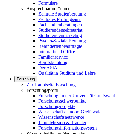
Formulare
Ansprechpartner*innen
Zentrale Studienberatung
Zentrales Prüfungsamt
Fachstudienberatungen
Studierendensekretariat
Studierendenmarketing
Psycho-Soziale Beratung
Behindertenbeauftragte
International Office
Familienservice
Berufsberatung
Der AStA
Qualität in Studium und Lehre
Forschung
Zur Hauptseite Forschung
Forschungsprofil
Forschung an der Universität Greifswald
Forschungsschwerpunkte
Forschungsprojekte
Wissenschaftsstandort Greifswald
Wissenschaftsnetzwerke
Third Mission & Transfer
Forschungsinformationssystem
Wissenschaftlicher Nachwuchs