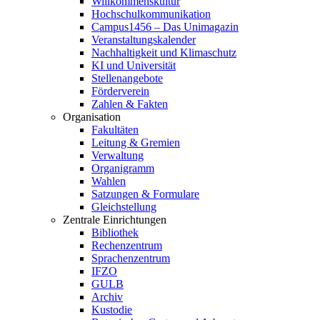
Willkommenskultur
Hochschulkommunikation
Campus1456 – Das Unimagazin
Veranstaltungskalender
Nachhaltigkeit und Klimaschutz
KI und Universität
Stellenangebote
Förderverein
Zahlen & Fakten
Organisation
Fakultäten
Leitung & Gremien
Verwaltung
Organigramm
Wahlen
Satzungen & Formulare
Gleichstellung
Zentrale Einrichtungen
Bibliothek
Rechenzentrum
Sprachenzentrum
IFZO
GULB
Archiv
Kustodie