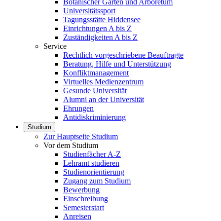
Botanischer Garten und Arboretum
Universitätssport
Tagungsstätte Hiddensee
Einrichtungen A bis Z
Zuständigkeiten A bis Z
Service
Rechtlich vorgeschriebene Beauftragte
Beratung, Hilfe und Unterstützung
Konfliktmanagement
Virtuelles Medienzentrum
Gesunde Universität
Alumni an der Universität
Ehrungen
Antidiskriminierung
Studium
Zur Hauptseite Studium
Vor dem Studium
Studienfächer A-Z
Lehramt studieren
Studienorientierung
Zugang zum Studium
Bewerbung
Einschreibung
Semesterstart
Anreisen