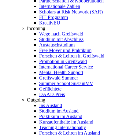
Partnerschaften & Kooperationen
Internationale Zahlen
Scholars at Risk Network (SAR)
FIT-Programm
KreativEU
Incoming
Wege nach Greifswald
Studium mit Abschluss
Austauschstudium
Free Mover und Praktikum
Forschen & Lehren in Greifswald
Promotion in Greifswald
International Career Service
Mental Health Support
Greifswald Summer
Summer School SustainMV
Geflüchtete
DAAD-Preis
Outgoing
Ins Ausland
Studium im Ausland
Praktikum im Ausland
Kurzaufenthalte im Ausland
Teaching Internationally
Forschen & Lehren im Ausland