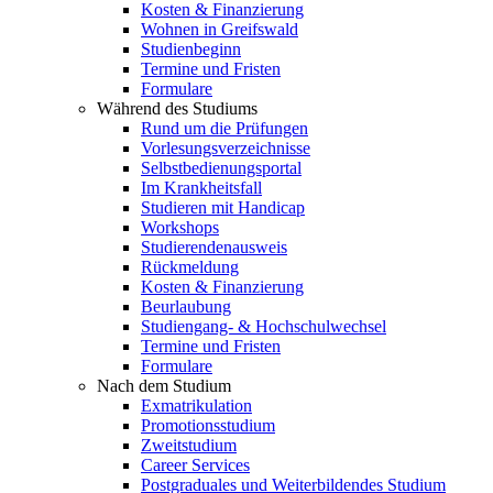
Kosten & Finanzierung
Wohnen in Greifswald
Studienbeginn
Termine und Fristen
Formulare
Während des Studiums
Rund um die Prüfungen
Vorlesungsverzeichnisse
Selbstbedienungsportal
Im Krankheitsfall
Studieren mit Handicap
Workshops
Studierendenausweis
Rückmeldung
Kosten & Finanzierung
Beurlaubung
Studiengang- & Hochschulwechsel
Termine und Fristen
Formulare
Nach dem Studium
Exmatrikulation
Promotionsstudium
Zweitstudium
Career Services
Postgraduales und Weiterbildendes Studium