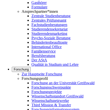
Gasthörer
Formulare
Ansprechpartner*innen
Zentrale Studienberatung
Zentrales Prüfungsamt
Fachstudienberatungen
Studierendensekretariat
Studierendenmarketing
Psycho-Soziale Beratung
Behindertenbeauftragte
International Office
Familienservice
Berufsberatung
Der AStA
Qualität in Studium und Lehre
Forschung
Zur Hauptseite Forschung
Forschungsprofil
Forschung an der Universität Greifswald
Forschungsschwerpunkte
Forschungsprojekte
Wissenschaftsstandort Greifswald
Wissenschaftsnetzwerke
Third Mission & Transfer
Forschungsinformationssystem