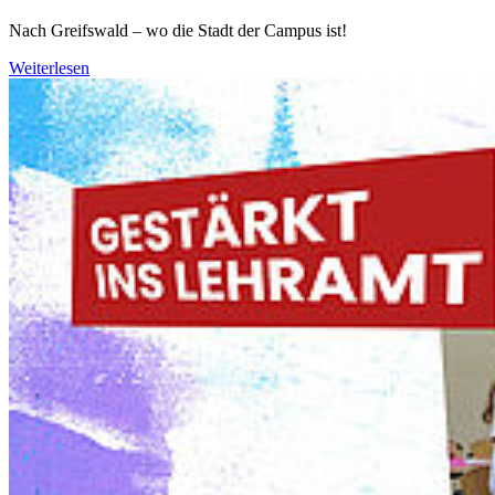
Nach Greifswald – wo die Stadt der Campus ist!
Weiterlesen
Weiter
Go to slide 1
Go to slide 2
Go to slide 3
Go to slide 4
Go to slide 5
Go to slide 6
Aktuelle Medieninformationen und
Veranstaltungen der Universität
Greifswald
05.08.2026
Hoffnung in Zeiten der Klimamüdigkeit: Neun
Erfolgsgeschichten aus Mooren weltweit