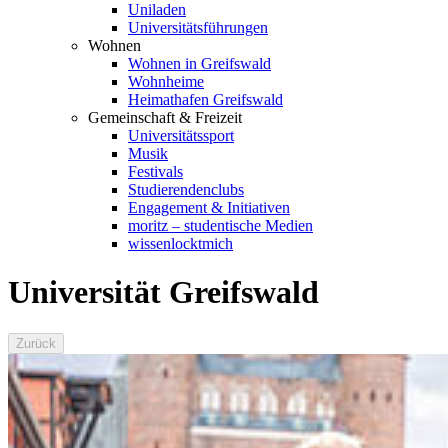
Uniladen
Universitätsführungen
Wohnen
Wohnen in Greifswald
Wohnheime
Heimathafen Greifswald
Gemeinschaft & Freizeit
Universitätssport
Musik
Festivals
Studierendenclubs
Engagement & Initiativen
moritz – studentische Medien
wissenlocktmich
Universität Greifswald
Zurück