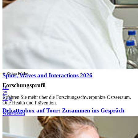
Sa.
22
Aug.
Debattenbox auf Tour: Zusammen ins Gespräch
kommen
Mo.
24
Aug.
© Kilian Köthe
Spins, Waves and Interactions 2026
Forschungsprofil
Di.
25
Erfahren Sie mehr über die Forschungsschwerpunkte Ostseeraum,
Aug.
One Health und Prävention.
Debattenbox auf Tour: Zusammen ins Gespräch
Weiterlesen
kommen
Alle Veranstaltungen