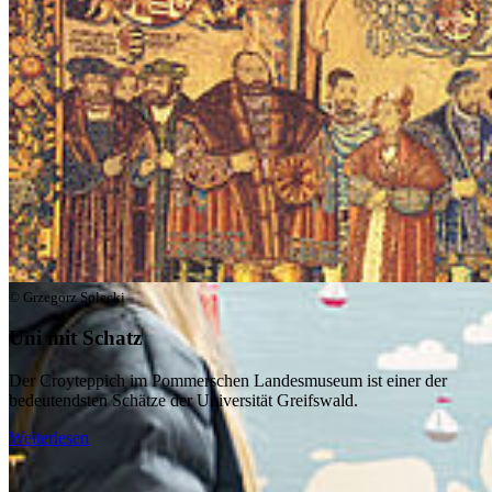
© Grzegorz Solecki
Uni mit Schatz
Der Croyteppich im Pommerschen Landesmuseum ist einer der
bedeutendsten Schätze der Universität Greifswald.
Weiterlesen