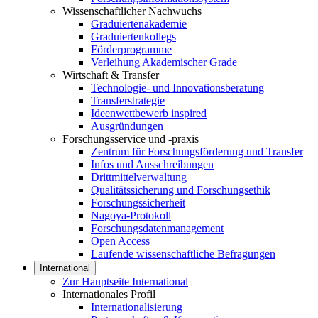
Wissenschaftlicher Nachwuchs
Graduiertenakademie
Graduiertenkollegs
Förderprogramme
Verleihung Akademischer Grade
Wirtschaft & Transfer
Technologie- und Innovationsberatung
Transferstrategie
Ideenwettbewerb inspired
Ausgründungen
Forschungsservice und -praxis
Zentrum für Forschungsförderung und Transfer
Infos und Ausschreibungen
Drittmittelverwaltung
Qualitätssicherung und Forschungsethik
Forschungssicherheit
Nagoya-Protokoll
Forschungsdatenmanagement
Open Access
Laufende wissenschaftliche Befragungen
International
Zur Hauptseite International
Internationales Profil
Internationalisierung