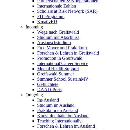
Partnerschaften & Kooperationen
Internationale Zahlen
Scholars at Risk Network (SAR)
FIT-Programm
KreativEU
Incoming
Wege nach Greifswald
Studium mit Abschluss
Austauschstudium
Free Mover und Praktikum
Forschen & Lehren in Greifswald
Promotion in Greifswald
International Career Service
Mental Health Support
Greifswald Summer
Summer School SustainMV
Geflüchtete
DAAD-Preis
Outgoing
Ins Ausland
Studium im Ausland
Praktikum im Ausland
Kurzaufenthalte im Ausland
Teaching Internationally
Forschen & Lehren im Ausland