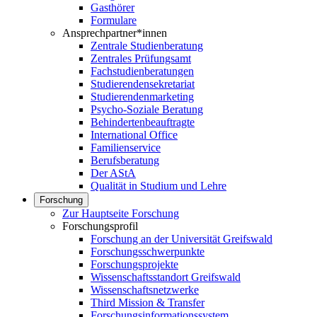
Gasthörer
Formulare
Ansprechpartner*innen
Zentrale Studienberatung
Zentrales Prüfungsamt
Fachstudienberatungen
Studierendensekretariat
Studierendenmarketing
Psycho-Soziale Beratung
Behindertenbeauftragte
International Office
Familienservice
Berufsberatung
Der AStA
Qualität in Studium und Lehre
Forschung
Zur Hauptseite Forschung
Forschungsprofil
Forschung an der Universität Greifswald
Forschungsschwerpunkte
Forschungsprojekte
Wissenschaftsstandort Greifswald
Wissenschaftsnetzwerke
Third Mission & Transfer
Forschungsinformationssystem