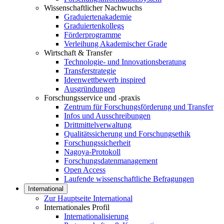
Wissenschaftlicher Nachwuchs
Graduiertenakademie
Graduiertenkollegs
Förderprogramme
Verleihung Akademischer Grade
Wirtschaft & Transfer
Technologie- und Innovationsberatung
Transferstrategie
Ideenwettbewerb inspired
Ausgründungen
Forschungsservice und -praxis
Zentrum für Forschungsförderung und Transfer
Infos und Ausschreibungen
Drittmittelverwaltung
Qualitätssicherung und Forschungsethik
Forschungssicherheit
Nagoya-Protokoll
Forschungsdatenmanagement
Open Access
Laufende wissenschaftliche Befragungen
International
Zur Hauptseite International
Internationales Profil
Internationalisierung