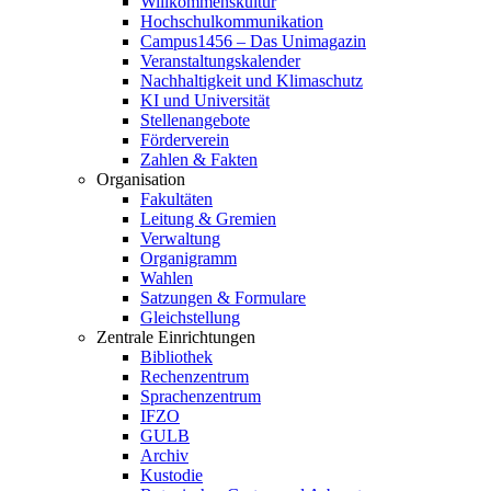
Willkommenskultur
Hochschulkommunikation
Campus1456 – Das Unimagazin
Veranstaltungskalender
Nachhaltigkeit und Klimaschutz
KI und Universität
Stellenangebote
Förderverein
Zahlen & Fakten
Organisation
Fakultäten
Leitung & Gremien
Verwaltung
Organigramm
Wahlen
Satzungen & Formulare
Gleichstellung
Zentrale Einrichtungen
Bibliothek
Rechenzentrum
Sprachenzentrum
IFZO
GULB
Archiv
Kustodie