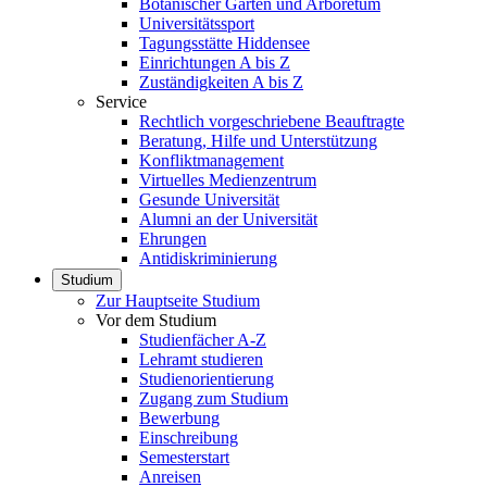
Botanischer Garten und Arboretum
Universitätssport
Tagungsstätte Hiddensee
Einrichtungen A bis Z
Zuständigkeiten A bis Z
Service
Rechtlich vorgeschriebene Beauftragte
Beratung, Hilfe und Unterstützung
Konfliktmanagement
Virtuelles Medienzentrum
Gesunde Universität
Alumni an der Universität
Ehrungen
Antidiskriminierung
Studium
Zur Hauptseite Studium
Vor dem Studium
Studienfächer A-Z
Lehramt studieren
Studienorientierung
Zugang zum Studium
Bewerbung
Einschreibung
Semesterstart
Anreisen