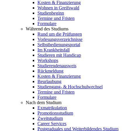
Kosten & Finanzierung
Wohnen in Greifswald
Studienbeginn
Termine und Fristen
Formulare
Während des Studiums
Rund um die Prüfungen
Vorlesungsverzeichnisse
Selbstbedienungsportal
Im Krankheitsfall
Studieren mit Handicap
Workshops
Studierendenausweis
Rückmeldung
Kosten & Finanzierung
Beurlaubung
Studiengang- & Hochschulwechsel
Termine und Fristen
Formulare
Nach dem Studium
Exmatrikulation
Promotionsstudium
Zweitstudium
Career Services
Postgraduales und Weiterbildendes Studium