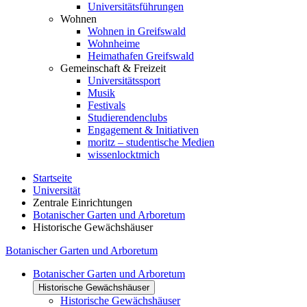
Universitätsführungen
Wohnen
Wohnen in Greifswald
Wohnheime
Heimathafen Greifswald
Gemeinschaft & Freizeit
Universitätssport
Musik
Festivals
Studierendenclubs
Engagement & Initiativen
moritz – studentische Medien
wissenlocktmich
Startseite
Universität
Zentrale Einrichtungen
Botanischer Garten und Arboretum
Historische Gewächshäuser
Botanischer Garten und Arboretum
Botanischer Garten und Arboretum
Historische Gewächshäuser
Historische Gewächshäuser