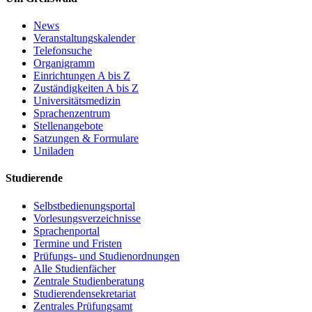
News
Veranstaltungskalender
Telefonsuche
Organigramm
Einrichtungen A bis Z
Zuständigkeiten A bis Z
Universitätsmedizin
Sprachenzentrum
Stellenangebote
Satzungen & Formulare
Uniladen
Studierende
Selbstbedienungsportal
Vorlesungsverzeichnisse
Sprachenportal
Termine und Fristen
Prüfungs- und Studienordnungen
Alle Studienfächer
Zentrale Studienberatung
Studierendensekretariat
Zentrales Prüfungsamt