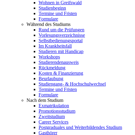
Wohnen in Greifswald
Studienbeginn
Termine und Fristen
Formulare
Während des Studiums
Rund um die Prüfungen
Vorlesungsverzeichnisse
Selbstbedienungsportal
Im Krankheitsfall
Studieren mit Handicap
Workshops
Studierendenausweis
Rückmeldung
Kosten & Finanzierung
Beurlaubung
Studiengang- & Hochschulwechsel
Termine und Fristen
Formulare
Nach dem Studium
Exmatrikulation
Promotionsstudium
Zweitstudium
Career Services
Postgraduales und Weiterbildendes Studium
Gasthörer