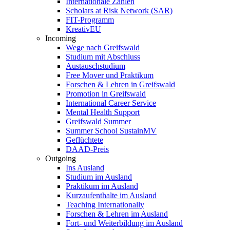
Internationale Zahlen
Scholars at Risk Network (SAR)
FIT-Programm
KreativEU
Incoming
Wege nach Greifswald
Studium mit Abschluss
Austauschstudium
Free Mover und Praktikum
Forschen & Lehren in Greifswald
Promotion in Greifswald
International Career Service
Mental Health Support
Greifswald Summer
Summer School SustainMV
Geflüchtete
DAAD-Preis
Outgoing
Ins Ausland
Studium im Ausland
Praktikum im Ausland
Kurzaufenthalte im Ausland
Teaching Internationally
Forschen & Lehren im Ausland
Fort- und Weiterbildung im Ausland