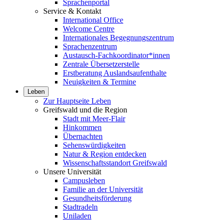
Sprachenportal
Service & Kontakt
International Office
Welcome Centre
Internationales Begegnungszentrum
Sprachenzentrum
Austausch-Fachkoordinator*innen
Zentrale Übersetzerstelle
Erstberatung Auslandsaufenthalte
Neuigkeiten & Termine
Leben
Zur Hauptseite Leben
Greifswald und die Region
Stadt mit Meer-Flair
Hinkommen
Übernachten
Sehenswürdigkeiten
Natur & Region entdecken
Wissenschaftsstandort Greifswald
Unsere Universität
Campusleben
Familie an der Universität
Gesundheitsförderung
Stadtradeln
Uniladen