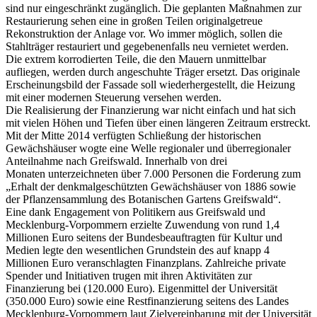
sind nur eingeschränkt zugänglich. Die geplanten Maßnahmen zur
Restaurierung sehen eine in großen Teilen originalgetreue
Rekonstruktion der Anlage vor. Wo immer möglich, sollen die
Stahlträger restauriert und gegebenenfalls neu vernietet werden.
Die extrem korrodierten Teile, die den Mauern unmittelbar
aufliegen, werden durch angeschuhte Träger ersetzt. Das originale
Erscheinungsbild der Fassade soll wiederhergestellt, die Heizung
mit einer modernen Steuerung versehen werden.
Die Realisierung der Finanzierung war nicht einfach und hat sich
mit vielen Höhen und Tiefen über einen längeren Zeitraum erstreckt.
Mit der Mitte 2014 verfügten Schließung der historischen
Gewächshäuser wogte eine Welle regionaler und überregionaler
Anteilnahme nach Greifswald. Innerhalb von drei
Monaten unterzeichneten über 7.000 Personen die Forderung zum
„Erhalt der denkmalgeschützten Gewächshäuser von 1886 sowie
der Pflanzensammlung des Botanischen Gartens Greifswald“.
Eine dank Engagement von Politikern aus Greifswald und
Mecklenburg-Vorpommern erzielte Zuwendung von rund 1,4
Millionen Euro seitens der Bundesbeauftragten für Kultur und
Medien legte den wesentlichen Grundstein des auf knapp 4
Millionen Euro veranschlagten Finanzplans. Zahlreiche private
Spender und Initiativen trugen mit ihren Aktivitäten zur
Finanzierung bei (120.000 Euro). Eigenmittel der Universität
(350.000 Euro) sowie eine Restfinanzierung seitens des Landes
Mecklenburg-Vorpommern laut Zielvereinbarung mit der Universität