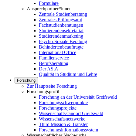
Formulare
Ansprechpartner*innen
Zentrale Studienberatung
Zentrales Prüfungsamt
Fachstudienberatungen
Studierendensekretariat
Studierendenmarketing
Psycho-Soziale Beratung
Behindertenbeauftragte
International Office
Familienservice
Berufsberatung
Der AStA
Qualität in Studium und Lehre
Forschung
Zur Hauptseite Forschung
Forschungsprofil
Forschung an der Universität Greifswald
Forschungsschwerpunkte
Forschungsprojekte
Wissenschaftsstandort Greifswald
Wissenschaftsnetzwerke
Third Mission & Transfer
Forschungsinformationssystem
Wissenschaftlicher Nachwuchs