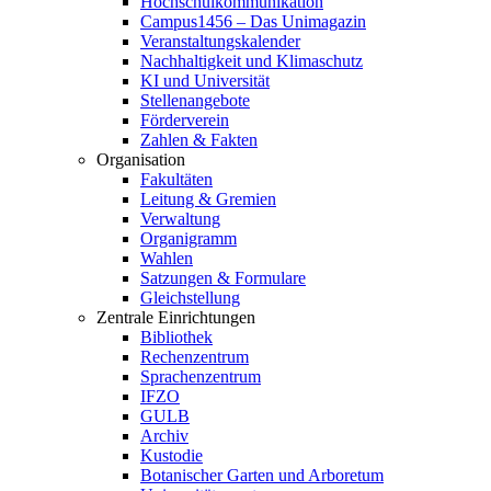
Hochschulkommunikation
Campus1456 – Das Unimagazin
Veranstaltungskalender
Nachhaltigkeit und Klimaschutz
KI und Universität
Stellenangebote
Förderverein
Zahlen & Fakten
Organisation
Fakultäten
Leitung & Gremien
Verwaltung
Organigramm
Wahlen
Satzungen & Formulare
Gleichstellung
Zentrale Einrichtungen
Bibliothek
Rechenzentrum
Sprachenzentrum
IFZO
GULB
Archiv
Kustodie
Botanischer Garten und Arboretum