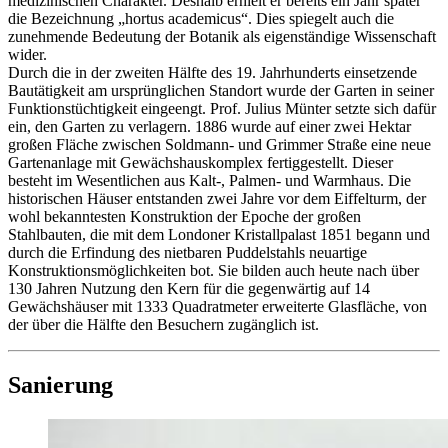
medizinischen Charakter. Deshalb erhielt er bereits ein Jahr später
die Bezeichnung „hortus academicus“. Dies spiegelt auch die
zunehmende Bedeutung der Botanik als eigenständige Wissenschaft
wider.
Durch die in der zweiten Hälfte des 19. Jahrhunderts einsetzende
Bautätigkeit am ursprünglichen Standort wurde der Garten in seiner
Funktionstüchtigkeit eingeengt. Prof. Julius Münter setzte sich dafür
ein, den Garten zu verlagern. 1886 wurde auf einer zwei Hektar
großen Fläche zwischen Soldmann- und Grimmer Straße eine neue
Gartenanlage mit Gewächshauskomplex fertiggestellt. Dieser
besteht im Wesentlichen aus Kalt-, Palmen- und Warmhaus. Die
historischen Häuser entstanden zwei Jahre vor dem Eiffelturm, der
wohl bekanntesten Konstruktion der Epoche der großen
Stahlbauten, die mit dem Londoner Kristallpalast 1851 begann und
durch die Erfindung des nietbaren Puddelstahls neuartige
Konstruktionsmöglichkeiten bot. Sie bilden auch heute nach über
130 Jahren Nutzung den Kern für die gegenwärtig auf 14
Gewächshäuser mit 1333 Quadratmeter erweiterte Glasfläche, von
der über die Hälfte den Besuchern zugänglich ist.
Sanierung