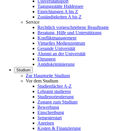
Universitätssport
Tagungsstätte Hiddensee
Einrichtungen A bis Z
Zuständigkeiten A bis Z
Service
Rechtlich vorgeschriebene Beauftragte
Beratung, Hilfe und Unterstützung
Konfliktmanagement
Virtuelles Medienzentrum
Gesunde Universität
Alumni an der Universität
Ehrungen
Antidiskriminierung
Studium
Zur Hauptseite Studium
Vor dem Studium
Studienfächer A-Z
Lehramt studieren
Studienorientierung
Zugang zum Studium
Bewerbung
Einschreibung
Semesterstart
Anreisen
Kosten & Finanzierung