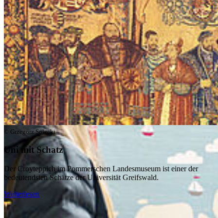
© Grzegorz Solecki
Uni mit Schatz
Der Croyteppich im Pommerschen Landesmuseum ist einer der
bedeutendsten Schätze der Universität Greifswald.
Weiterlesen