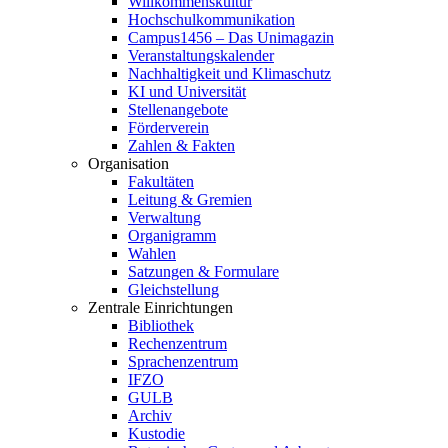
Willkommenskultur
Hochschulkommunikation
Campus1456 – Das Unimagazin
Veranstaltungskalender
Nachhaltigkeit und Klimaschutz
KI und Universität
Stellenangebote
Förderverein
Zahlen & Fakten
Organisation
Fakultäten
Leitung & Gremien
Verwaltung
Organigramm
Wahlen
Satzungen & Formulare
Gleichstellung
Zentrale Einrichtungen
Bibliothek
Rechenzentrum
Sprachenzentrum
IFZO
GULB
Archiv
Kustodie