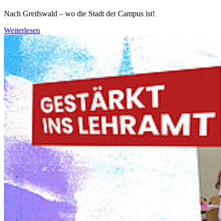
Nach Greifswald – wo die Stadt der Campus ist!
Weiterlesen
Weiter
Go to slide 1
Go to slide 2
Go to slide 3
Go to slide 4
Go to slide 5
Go to slide 6
Aktuelle Medieninformationen und
Veranstaltungen der Universität
Greifswald
05.08.2026
Hoffnung in Zeiten der Klimamüdigkeit: Neun
Erfolgsgeschichten aus Mooren weltweit