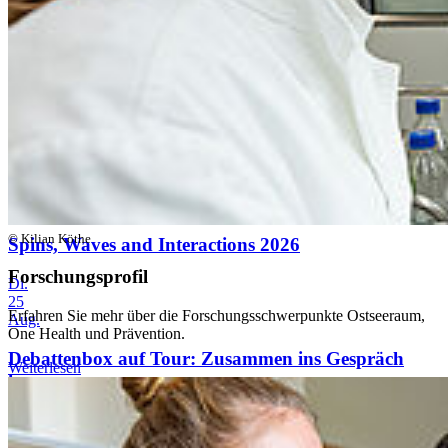
Sa.
22
Aug.
Debattenbox auf Tour: Zusammen ins Gespräch
kommen
Mo.
24
Aug.
© Kilian Köthe
Spins, Waves and Interactions 2026
Forschungsprofil
Di.
25
Erfahren Sie mehr über die Forschungsschwerpunkte Ostseeraum,
Aug.
One Health und Prävention.
Debattenbox auf Tour: Zusammen ins Gespräch
Weiterlesen
kommen
Alle Veranstaltungen