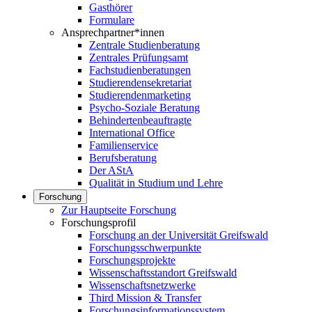
Gasthörer
Formulare
Ansprechpartner*innen
Zentrale Studienberatung
Zentrales Prüfungsamt
Fachstudienberatungen
Studierendensekretariat
Studierendenmarketing
Psycho-Soziale Beratung
Behindertenbeauftragte
International Office
Familienservice
Berufsberatung
Der AStA
Qualität in Studium und Lehre
Forschung
Zur Hauptseite Forschung
Forschungsprofil
Forschung an der Universität Greifswald
Forschungsschwerpunkte
Forschungsprojekte
Wissenschaftsstandort Greifswald
Wissenschaftsnetzwerke
Third Mission & Transfer
Forschungsinformationssystem