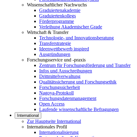
Wissenschaftlicher Nachwuchs
Graduiertenakademie
Graduiertenkollegs
Förderprogramme
Verleihung Akademischer Grade
Wirtschaft & Transfer
Technologie- und Innovationsberatung
Transferstrategie
Ideenwettbewerb inspired
Ausgründungen
Forschungsservice und -praxis
Zentrum für Forschungsförderung und Transfer
Infos und Ausschreibungen
Drittmittelverwaltung
Qualitätssicherung und Forschungsethik
Forschungssicherheit
Nagoya-Protokoll
Forschungsdatenmanagement
Open Access
Laufende wissenschaftliche Befragungen
International
Zur Hauptseite International
Internationales Profil
Internationalisierung