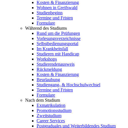
Kosten & Finanzierung
Wohnen in Greifswald
Studienbeginn
Termine und Fristen
Formulare
Während des Studiums
Rund um die Prüfungen
Vorlesungsverzeichnisse
Selbstbedienungsportal
Im Krankheitsfall
Studieren mit Handicap
Workshops
Studierendenausweis
Rückmeldung
Kosten & Finanzierung
Beurlaubung
Studiengang- & Hochschulwechsel
Termine und Fristen
Formulare
Nach dem Studium
Exmatrikulation
Promotionsstudium
Zweitstudium
Career Services
Postgraduales und Weiterbildendes Studium