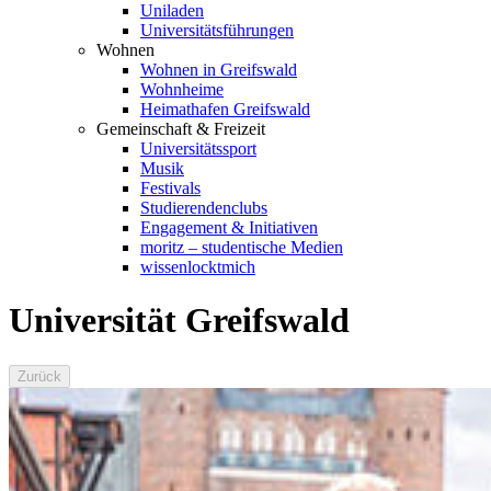
Uniladen
Universitätsführungen
Wohnen
Wohnen in Greifswald
Wohnheime
Heimathafen Greifswald
Gemeinschaft & Freizeit
Universitätssport
Musik
Festivals
Studierendenclubs
Engagement & Initiativen
moritz – studentische Medien
wissenlocktmich
Universität Greifswald
Zurück