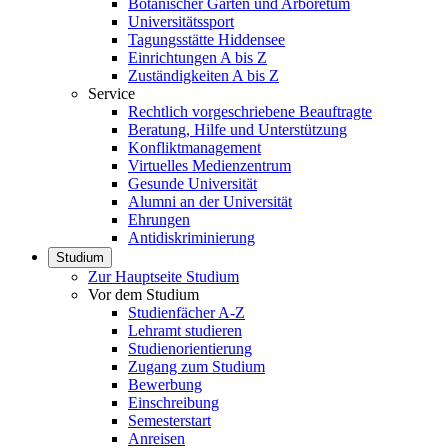
Botanischer Garten und Arboretum
Universitätssport
Tagungsstätte Hiddensee
Einrichtungen A bis Z
Zuständigkeiten A bis Z
Service
Rechtlich vorgeschriebene Beauftragte
Beratung, Hilfe und Unterstützung
Konfliktmanagement
Virtuelles Medienzentrum
Gesunde Universität
Alumni an der Universität
Ehrungen
Antidiskriminierung
Studium
Zur Hauptseite Studium
Vor dem Studium
Studienfächer A-Z
Lehramt studieren
Studienorientierung
Zugang zum Studium
Bewerbung
Einschreibung
Semesterstart
Anreisen