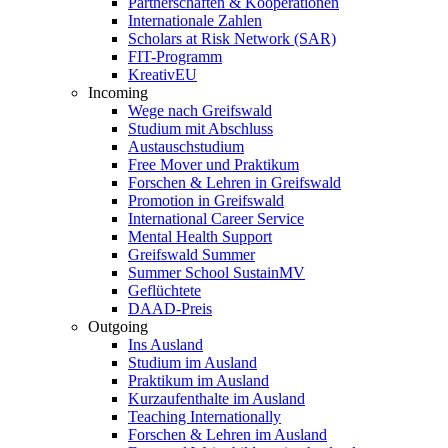
Partnerschaften & Kooperationen
Internationale Zahlen
Scholars at Risk Network (SAR)
FIT-Programm
KreativEU
Incoming
Wege nach Greifswald
Studium mit Abschluss
Austauschstudium
Free Mover und Praktikum
Forschen & Lehren in Greifswald
Promotion in Greifswald
International Career Service
Mental Health Support
Greifswald Summer
Summer School SustainMV
Geflüchtete
DAAD-Preis
Outgoing
Ins Ausland
Studium im Ausland
Praktikum im Ausland
Kurzaufenthalte im Ausland
Teaching Internationally
Forschen & Lehren im Ausland