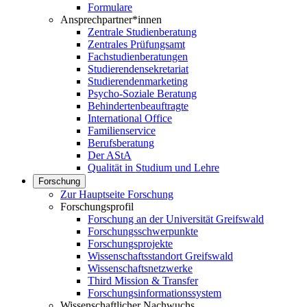
Formulare
Ansprechpartner*innen
Zentrale Studienberatung
Zentrales Prüfungsamt
Fachstudienberatungen
Studierendensekretariat
Studierendenmarketing
Psycho-Soziale Beratung
Behindertenbeauftragte
International Office
Familienservice
Berufsberatung
Der AStA
Qualität in Studium und Lehre
Forschung
Zur Hauptseite Forschung
Forschungsprofil
Forschung an der Universität Greifswald
Forschungsschwerpunkte
Forschungsprojekte
Wissenschaftsstandort Greifswald
Wissenschaftsnetzwerke
Third Mission & Transfer
Forschungsinformationssystem
Wissenschaftlicher Nachwuchs