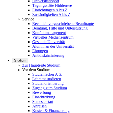
Universitätssport
Tagungsstätte Hiddensee
Einrichtungen A bis Z
Zuständigkeiten A bis Z
Service
Rechtlich vorgeschriebene Beauftragte
Beratung, Hilfe und Unterstützung
Konfliktmanagement
Virtuelles Medienzentrum
Gesunde Universität
Alumni an der Universität
Ehrungen
Antidiskriminierung
Studium
Zur Hauptseite Studium
Vor dem Studium
Studienfächer A-Z
Lehramt studieren
Studienorientierung
Zugang zum Studium
Bewerbung
Einschreibung
Semesterstart
Anreisen
Kosten & Finanzierung