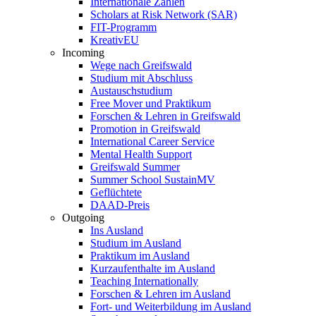
Internationale Zahlen
Scholars at Risk Network (SAR)
FIT-Programm
KreativEU
Incoming
Wege nach Greifswald
Studium mit Abschluss
Austauschstudium
Free Mover und Praktikum
Forschen & Lehren in Greifswald
Promotion in Greifswald
International Career Service
Mental Health Support
Greifswald Summer
Summer School SustainMV
Geflüchtete
DAAD-Preis
Outgoing
Ins Ausland
Studium im Ausland
Praktikum im Ausland
Kurzaufenthalte im Ausland
Teaching Internationally
Forschen & Lehren im Ausland
Fort- und Weiterbildung im Ausland