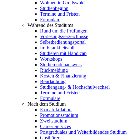
Wohnen in Greifswald
Studienbeginn
Termine und Fristen
Formulare
Während des Studiums
Rund um die Prüfungen
Vorlesungsverzeichnisse
Selbstbedienungsportal
Im Krankheitsfall
Studieren mit Handicap
Workshops
Studierendenausweis
Rückmeldung
Kosten & Finanzierung
Beurlaubung
Studiengang- & Hochschulwechsel
Termine und Fristen
Formulare
Nach dem Studium
Exmatrikulation
Promotionsstudium
Zweitstudium
Career Services
Postgraduales und Weiterbildendes Studium
Gasthörer