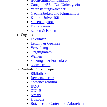
Hochschulkommunikation
Campus1456 – Das Unimagazin
Veranstaltungskalender
Nachhaltigkeit und Klimaschutz
KI und Universität
Stellenangebote
Förderverein
Zahlen & Fakten
Organisation
Fakultäten
Leitung & Gremien
Verwaltung
Organigramm
Wahlen
Satzungen & Formulare
Gleichstellung
Zentrale Einrichtungen
Bibliothek
Rechenzentrum
Sprachenzentrum
IFZO
GULB
Archiv
Kustodie
Botanischer Garten und Arboretum