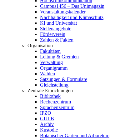
Hochschulkommunikation
Campus1456 – Das Unimagazin
Veranstaltungskalender
Nachhaltigkeit und Klimaschutz
KI und Universität
Stellenangebote
Förderverein
Zahlen & Fakten
Organisation
Fakultäten
Leitung & Gremien
Verwaltung
Organigramm
Wahlen
Satzungen & Formulare
Gleichstellung
Zentrale Einrichtungen
Bibliothek
Rechenzentrum
Sprachenzentrum
IFZO
GULB
Archiv
Kustodie
Botanischer Garten und Arboretum