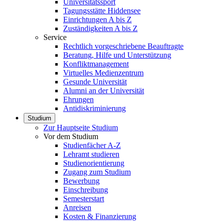
Universitätssport
Tagungsstätte Hiddensee
Einrichtungen A bis Z
Zuständigkeiten A bis Z
Service
Rechtlich vorgeschriebene Beauftragte
Beratung, Hilfe und Unterstützung
Konfliktmanagement
Virtuelles Medienzentrum
Gesunde Universität
Alumni an der Universität
Ehrungen
Antidiskriminierung
Studium
Zur Hauptseite Studium
Vor dem Studium
Studienfächer A-Z
Lehramt studieren
Studienorientierung
Zugang zum Studium
Bewerbung
Einschreibung
Semesterstart
Anreisen
Kosten & Finanzierung