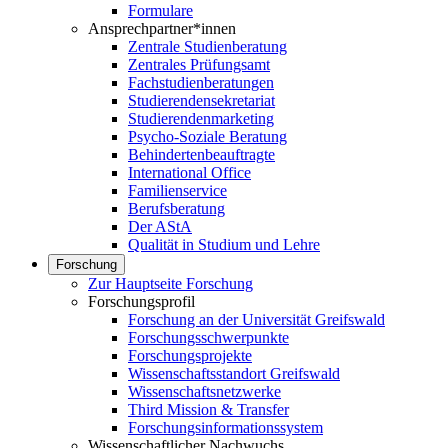
Formulare
Ansprechpartner*innen
Zentrale Studienberatung
Zentrales Prüfungsamt
Fachstudienberatungen
Studierendensekretariat
Studierendenmarketing
Psycho-Soziale Beratung
Behindertenbeauftragte
International Office
Familienservice
Berufsberatung
Der AStA
Qualität in Studium und Lehre
Forschung
Zur Hauptseite Forschung
Forschungsprofil
Forschung an der Universität Greifswald
Forschungsschwerpunkte
Forschungsprojekte
Wissenschaftsstandort Greifswald
Wissenschaftsnetzwerke
Third Mission & Transfer
Forschungsinformationssystem
Wissenschaftlicher Nachwuchs