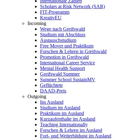
Internationale Zahlen
Scholars at Risk Network (SAR)
FIT-Programm
KreativEU
Incoming
Wege nach Greifswald
Studium mit Abschluss
Austauschstudium
Free Mover und Praktikum
Forschen & Lehren in Greifswald
Promotion in Greifswald
International Career Service
Mental Health Support
Greifswald Summer
Summer School SustainMV
Geflüchtete
DAAD-Preis
Outgoing
Ins Ausland
Studium im Ausland
Praktikum im Ausland
Kurzaufenthalte im Ausland
Teaching Internationally
Forschen & Lehren im Ausland
Fort- und Weiterbildung im Ausland