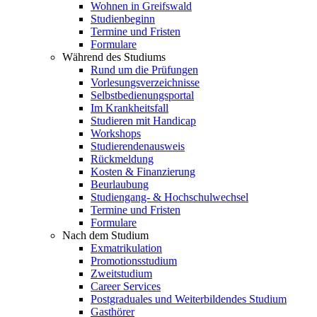
Wohnen in Greifswald
Studienbeginn
Termine und Fristen
Formulare
Während des Studiums
Rund um die Prüfungen
Vorlesungsverzeichnisse
Selbstbedienungsportal
Im Krankheitsfall
Studieren mit Handicap
Workshops
Studierendenausweis
Rückmeldung
Kosten & Finanzierung
Beurlaubung
Studiengang- & Hochschulwechsel
Termine und Fristen
Formulare
Nach dem Studium
Exmatrikulation
Promotionsstudium
Zweitstudium
Career Services
Postgraduales und Weiterbildendes Studium
Gasthörer