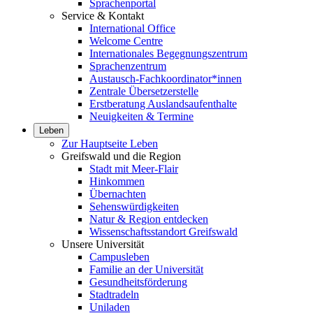
Sprachenportal
Service & Kontakt
International Office
Welcome Centre
Internationales Begegnungszentrum
Sprachenzentrum
Austausch-Fachkoordinator*innen
Zentrale Übersetzerstelle
Erstberatung Auslandsaufenthalte
Neuigkeiten & Termine
Leben
Zur Hauptseite Leben
Greifswald und die Region
Stadt mit Meer-Flair
Hinkommen
Übernachten
Sehenswürdigkeiten
Natur & Region entdecken
Wissenschaftsstandort Greifswald
Unsere Universität
Campusleben
Familie an der Universität
Gesundheitsförderung
Stadtradeln
Uniladen