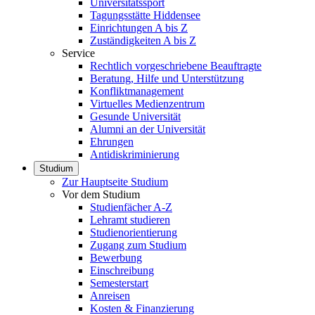
Universitätssport
Tagungsstätte Hiddensee
Einrichtungen A bis Z
Zuständigkeiten A bis Z
Service
Rechtlich vorgeschriebene Beauftragte
Beratung, Hilfe und Unterstützung
Konfliktmanagement
Virtuelles Medienzentrum
Gesunde Universität
Alumni an der Universität
Ehrungen
Antidiskriminierung
Studium
Zur Hauptseite Studium
Vor dem Studium
Studienfächer A-Z
Lehramt studieren
Studienorientierung
Zugang zum Studium
Bewerbung
Einschreibung
Semesterstart
Anreisen
Kosten & Finanzierung