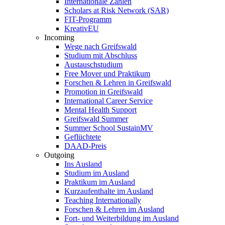
Internationale Zahlen
Scholars at Risk Network (SAR)
FIT-Programm
KreativEU
Incoming
Wege nach Greifswald
Studium mit Abschluss
Austauschstudium
Free Mover und Praktikum
Forschen & Lehren in Greifswald
Promotion in Greifswald
International Career Service
Mental Health Support
Greifswald Summer
Summer School SustainMV
Geflüchtete
DAAD-Preis
Outgoing
Ins Ausland
Studium im Ausland
Praktikum im Ausland
Kurzaufenthalte im Ausland
Teaching Internationally
Forschen & Lehren im Ausland
Fort- und Weiterbildung im Ausland