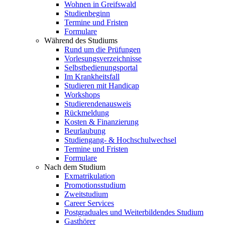
Wohnen in Greifswald
Studienbeginn
Termine und Fristen
Formulare
Während des Studiums
Rund um die Prüfungen
Vorlesungsverzeichnisse
Selbstbedienungsportal
Im Krankheitsfall
Studieren mit Handicap
Workshops
Studierendenausweis
Rückmeldung
Kosten & Finanzierung
Beurlaubung
Studiengang- & Hochschulwechsel
Termine und Fristen
Formulare
Nach dem Studium
Exmatrikulation
Promotionsstudium
Zweitstudium
Career Services
Postgraduales und Weiterbildendes Studium
Gasthörer