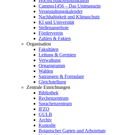
Hochschulkommunikation
Campus1456 – Das Unimagazin
Veranstaltungskalender
Nachhaltigkeit und Klimaschutz
KI und Universität
Stellenangebote
Förderverein
Zahlen & Fakten
Organisation
Fakultäten
Leitung & Gremien
Verwaltung
Organigramm
Wahlen
Satzungen & Formulare
Gleichstellung
Zentrale Einrichtungen
Bibliothek
Rechenzentrum
Sprachenzentrum
IFZO
GULB
Archiv
Kustodie
Botanischer Garten und Arboretum