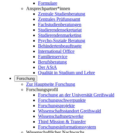
Formulare
Ansprechpartner*innen
Zentrale Studienberatung
Zentrales Prüfungsamt
Fachstudienberatungen
Studierendensekretariat
Studierendenmarketing
Psycho-Soziale Beratung
Behindertenbeauftragte
International Office
Familienservice
Berufsberatung
Der AStA
Qualität in Studium und Lehre
Forschung
Zur Hauptseite Forschung
Forschungsprofil
Forschung an der Universität Greifswald
Forschungsschwerpunkte
Forschungsprojekte
Wissenschaftsstandort Greifswald
Wissenschaftsnetzwerke
Third Mission & Transfer
Forschungsinformationssystem
Wissenschaftlicher Nachwuchs