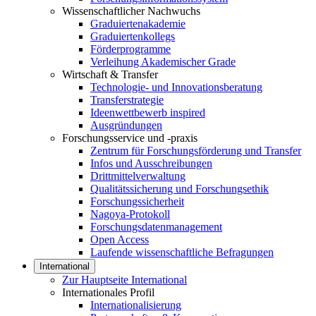
Wissenschaftlicher Nachwuchs
Graduiertenakademie
Graduiertenkollegs
Förderprogramme
Verleihung Akademischer Grade
Wirtschaft & Transfer
Technologie- und Innovationsberatung
Transferstrategie
Ideenwettbewerb inspired
Ausgründungen
Forschungsservice und -praxis
Zentrum für Forschungsförderung und Transfer
Infos und Ausschreibungen
Drittmittelverwaltung
Qualitätssicherung und Forschungsethik
Forschungssicherheit
Nagoya-Protokoll
Forschungsdatenmanagement
Open Access
Laufende wissenschaftliche Befragungen
International
Zur Hauptseite International
Internationales Profil
Internationalisierung