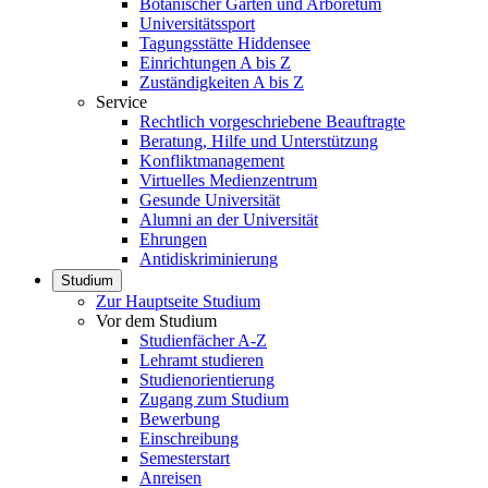
Botanischer Garten und Arboretum
Universitätssport
Tagungsstätte Hiddensee
Einrichtungen A bis Z
Zuständigkeiten A bis Z
Service
Rechtlich vorgeschriebene Beauftragte
Beratung, Hilfe und Unterstützung
Konfliktmanagement
Virtuelles Medienzentrum
Gesunde Universität
Alumni an der Universität
Ehrungen
Antidiskriminierung
Studium
Zur Hauptseite Studium
Vor dem Studium
Studienfächer A-Z
Lehramt studieren
Studienorientierung
Zugang zum Studium
Bewerbung
Einschreibung
Semesterstart
Anreisen