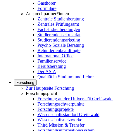
Gasthörer
Formulare
Ansprechpartner*innen
Zentrale Studienberatung
Zentrales Prüfungsamt
Fachstudienberatungen
Studierendensekretariat
Studierendenmarketing
Psycho-Soziale Beratung
Behindertenbeauftragte
International Office
Familienservice
Berufsberatung
Der AStA
Qualität in Studium und Lehre
Forschung
Zur Hauptseite Forschung
Forschungsprofil
Forschung an der Universität Greifswald
Forschungsschwerpunkte
Forschungsprojekte
Wissenschaftsstandort Greifswald
Wissenschaftsnetzwerke
Third Mission & Transfer
Forschungsinformationssystem