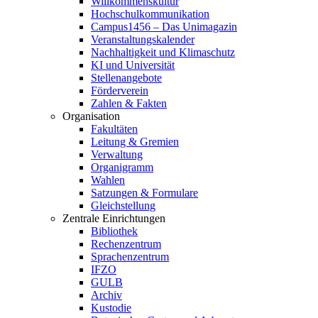
Willkommenskultur
Hochschulkommunikation
Campus1456 – Das Unimagazin
Veranstaltungskalender
Nachhaltigkeit und Klimaschutz
KI und Universität
Stellenangebote
Förderverein
Zahlen & Fakten
Organisation
Fakultäten
Leitung & Gremien
Verwaltung
Organigramm
Wahlen
Satzungen & Formulare
Gleichstellung
Zentrale Einrichtungen
Bibliothek
Rechenzentrum
Sprachenzentrum
IFZO
GULB
Archiv
Kustodie