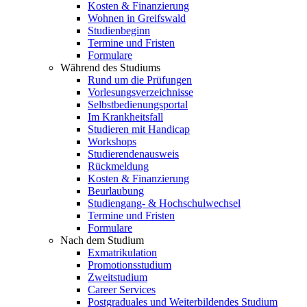
Kosten & Finanzierung
Wohnen in Greifswald
Studienbeginn
Termine und Fristen
Formulare
Während des Studiums
Rund um die Prüfungen
Vorlesungsverzeichnisse
Selbstbedienungsportal
Im Krankheitsfall
Studieren mit Handicap
Workshops
Studierendenausweis
Rückmeldung
Kosten & Finanzierung
Beurlaubung
Studiengang- & Hochschulwechsel
Termine und Fristen
Formulare
Nach dem Studium
Exmatrikulation
Promotionsstudium
Zweitstudium
Career Services
Postgraduales und Weiterbildendes Studium