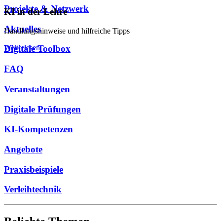
Projekte & Netzwerk
KI in der Lehre
Aktuelles
Handlungshinweise und hilfreiche Tipps
Weiterlesen
Digitale Toolbox
FAQ
Veranstaltungen
Digitale Prüfungen
KI-Kompetenzen
Angebote
Praxisbeispiele
Verleihtechnik