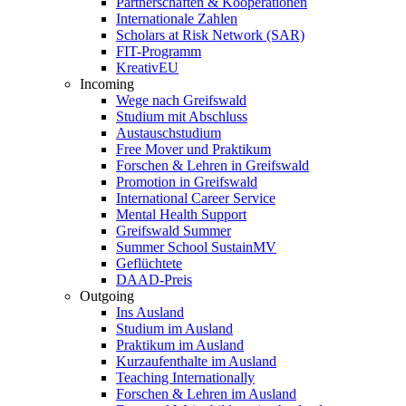
Partnerschaften & Kooperationen
Internationale Zahlen
Scholars at Risk Network (SAR)
FIT-Programm
KreativEU
Incoming
Wege nach Greifswald
Studium mit Abschluss
Austauschstudium
Free Mover und Praktikum
Forschen & Lehren in Greifswald
Promotion in Greifswald
International Career Service
Mental Health Support
Greifswald Summer
Summer School SustainMV
Geflüchtete
DAAD-Preis
Outgoing
Ins Ausland
Studium im Ausland
Praktikum im Ausland
Kurzaufenthalte im Ausland
Teaching Internationally
Forschen & Lehren im Ausland