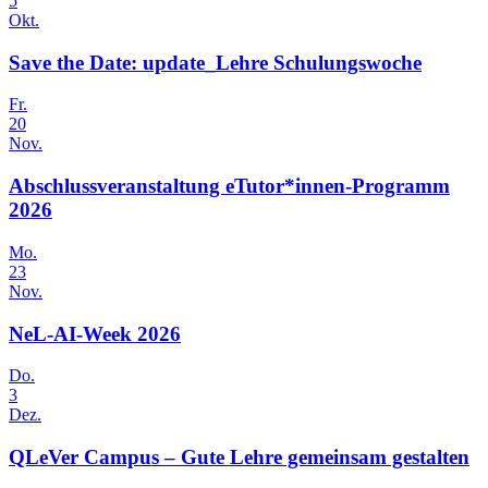
5
Okt.
Save the Date: update_Lehre Schulungswoche
Fr.
20
Nov.
Abschlussveranstaltung eTutor*innen-Programm
2026
Mo.
23
Nov.
NeL-AI-Week 2026
Do.
3
Dez.
QLeVer Campus – Gute Lehre gemeinsam gestalten