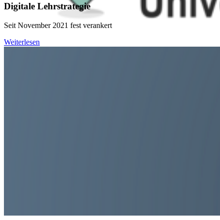
Digitale Lehrstrategie
Seit November 2021 fest verankert
Weiterlesen
Virtuelles Medienzentrum
Hier kommen Sie auf die Seiten des Virtuellen Medienzentrums -
Ihrer zentralen Anlaufstelle im Bereich Medientechnik, Tools,
medientechnischer Ausstattung von Räumen, Verleihtechnik u.v.m.
https://uni-greifswald.de/vmz
Navigation
Team
Lehrkonzepte