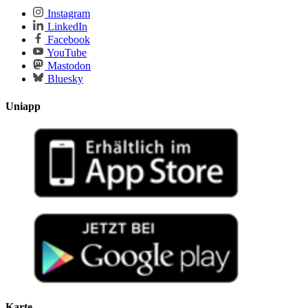
Instagram
LinkedIn
Facebook
YouTube
Mastodon
Bluesky
Uniapp
Karte