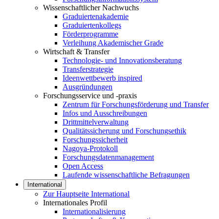
Wissenschaftlicher Nachwuchs
Graduiertenakademie
Graduiertenkollegs
Förderprogramme
Verleihung Akademischer Grade
Wirtschaft & Transfer
Technologie- und Innovationsberatung
Transferstrategie
Ideenwettbewerb inspired
Ausgründungen
Forschungsservice und -praxis
Zentrum für Forschungsförderung und Transfer
Infos und Ausschreibungen
Drittmittelverwaltung
Qualitätssicherung und Forschungsethik
Forschungssicherheit
Nagoya-Protokoll
Forschungsdatenmanagement
Open Access
Laufende wissenschaftliche Befragungen
International
Zur Hauptseite International
Internationales Profil
Internationalisierung