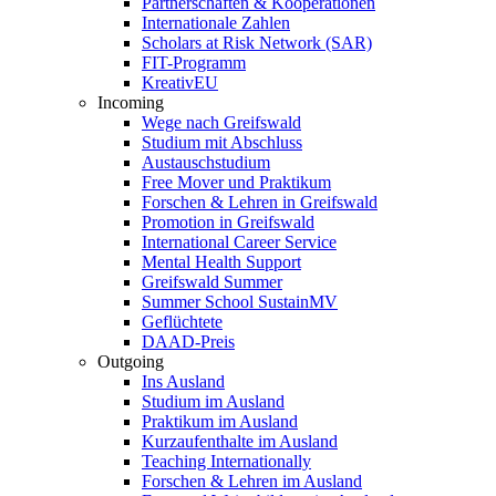
Partnerschaften & Kooperationen
Internationale Zahlen
Scholars at Risk Network (SAR)
FIT-Programm
KreativEU
Incoming
Wege nach Greifswald
Studium mit Abschluss
Austauschstudium
Free Mover und Praktikum
Forschen & Lehren in Greifswald
Promotion in Greifswald
International Career Service
Mental Health Support
Greifswald Summer
Summer School SustainMV
Geflüchtete
DAAD-Preis
Outgoing
Ins Ausland
Studium im Ausland
Praktikum im Ausland
Kurzaufenthalte im Ausland
Teaching Internationally
Forschen & Lehren im Ausland