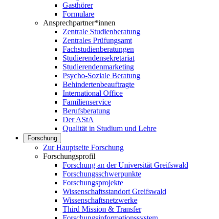
Gasthörer
Formulare
Ansprechpartner*innen
Zentrale Studienberatung
Zentrales Prüfungsamt
Fachstudienberatungen
Studierendensekretariat
Studierendenmarketing
Psycho-Soziale Beratung
Behindertenbeauftragte
International Office
Familienservice
Berufsberatung
Der AStA
Qualität in Studium und Lehre
Forschung
Zur Hauptseite Forschung
Forschungsprofil
Forschung an der Universität Greifswald
Forschungsschwerpunkte
Forschungsprojekte
Wissenschaftsstandort Greifswald
Wissenschaftsnetzwerke
Third Mission & Transfer
Forschungsinformationssystem