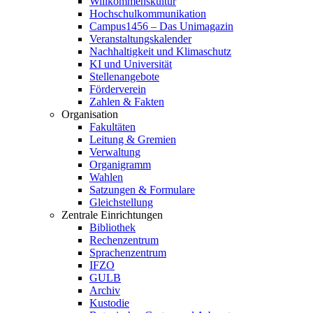
Willkommenskultur
Hochschulkommunikation
Campus1456 – Das Unimagazin
Veranstaltungskalender
Nachhaltigkeit und Klimaschutz
KI und Universität
Stellenangebote
Förderverein
Zahlen & Fakten
Organisation
Fakultäten
Leitung & Gremien
Verwaltung
Organigramm
Wahlen
Satzungen & Formulare
Gleichstellung
Zentrale Einrichtungen
Bibliothek
Rechenzentrum
Sprachenzentrum
IFZO
GULB
Archiv
Kustodie