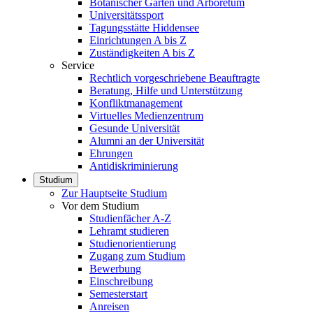
Botanischer Garten und Arboretum
Universitätssport
Tagungsstätte Hiddensee
Einrichtungen A bis Z
Zuständigkeiten A bis Z
Service
Rechtlich vorgeschriebene Beauftragte
Beratung, Hilfe und Unterstützung
Konfliktmanagement
Virtuelles Medienzentrum
Gesunde Universität
Alumni an der Universität
Ehrungen
Antidiskriminierung
Studium
Zur Hauptseite Studium
Vor dem Studium
Studienfächer A-Z
Lehramt studieren
Studienorientierung
Zugang zum Studium
Bewerbung
Einschreibung
Semesterstart
Anreisen