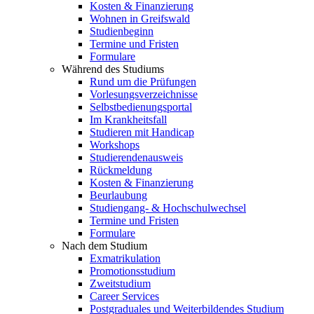
Kosten & Finanzierung
Wohnen in Greifswald
Studienbeginn
Termine und Fristen
Formulare
Während des Studiums
Rund um die Prüfungen
Vorlesungsverzeichnisse
Selbstbedienungsportal
Im Krankheitsfall
Studieren mit Handicap
Workshops
Studierendenausweis
Rückmeldung
Kosten & Finanzierung
Beurlaubung
Studiengang- & Hochschulwechsel
Termine und Fristen
Formulare
Nach dem Studium
Exmatrikulation
Promotionsstudium
Zweitstudium
Career Services
Postgraduales und Weiterbildendes Studium