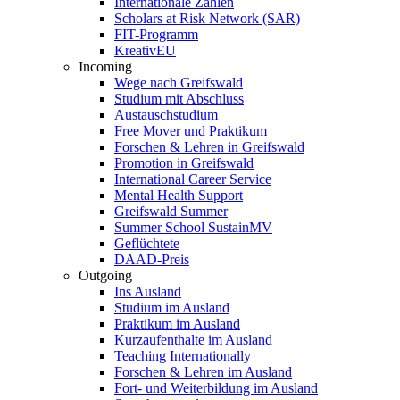
Internationale Zahlen
Scholars at Risk Network (SAR)
FIT-Programm
KreativEU
Incoming
Wege nach Greifswald
Studium mit Abschluss
Austauschstudium
Free Mover und Praktikum
Forschen & Lehren in Greifswald
Promotion in Greifswald
International Career Service
Mental Health Support
Greifswald Summer
Summer School SustainMV
Geflüchtete
DAAD-Preis
Outgoing
Ins Ausland
Studium im Ausland
Praktikum im Ausland
Kurzaufenthalte im Ausland
Teaching Internationally
Forschen & Lehren im Ausland
Fort- und Weiterbildung im Ausland