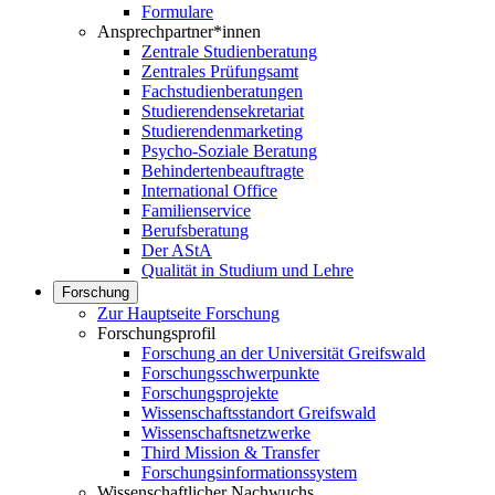
Formulare
Ansprechpartner*innen
Zentrale Studienberatung
Zentrales Prüfungsamt
Fachstudienberatungen
Studierendensekretariat
Studierendenmarketing
Psycho-Soziale Beratung
Behindertenbeauftragte
International Office
Familienservice
Berufsberatung
Der AStA
Qualität in Studium und Lehre
Forschung
Zur Hauptseite Forschung
Forschungsprofil
Forschung an der Universität Greifswald
Forschungsschwerpunkte
Forschungsprojekte
Wissenschaftsstandort Greifswald
Wissenschaftsnetzwerke
Third Mission & Transfer
Forschungsinformationssystem
Wissenschaftlicher Nachwuchs