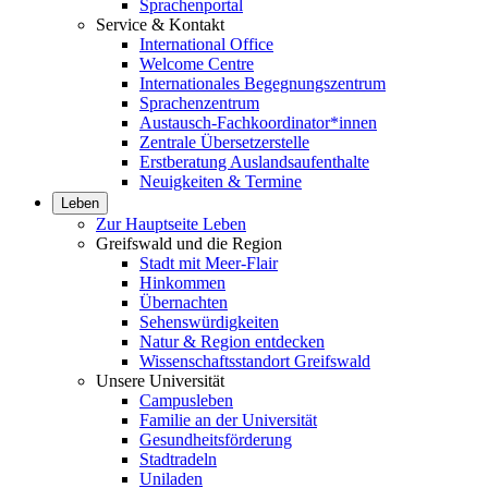
Sprachenportal
Service & Kontakt
International Office
Welcome Centre
Internationales Begegnungszentrum
Sprachenzentrum
Austausch-Fachkoordinator*innen
Zentrale Übersetzerstelle
Erstberatung Auslandsaufenthalte
Neuigkeiten & Termine
Leben
Zur Hauptseite Leben
Greifswald und die Region
Stadt mit Meer-Flair
Hinkommen
Übernachten
Sehenswürdigkeiten
Natur & Region entdecken
Wissenschaftsstandort Greifswald
Unsere Universität
Campusleben
Familie an der Universität
Gesundheitsförderung
Stadtradeln
Uniladen