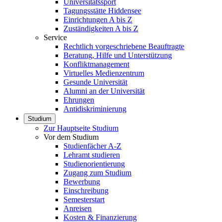
Universitätssport
Tagungsstätte Hiddensee
Einrichtungen A bis Z
Zuständigkeiten A bis Z
Service
Rechtlich vorgeschriebene Beauftragte
Beratung, Hilfe und Unterstützung
Konfliktmanagement
Virtuelles Medienzentrum
Gesunde Universität
Alumni an der Universität
Ehrungen
Antidiskriminierung
Studium
Zur Hauptseite Studium
Vor dem Studium
Studienfächer A-Z
Lehramt studieren
Studienorientierung
Zugang zum Studium
Bewerbung
Einschreibung
Semesterstart
Anreisen
Kosten & Finanzierung