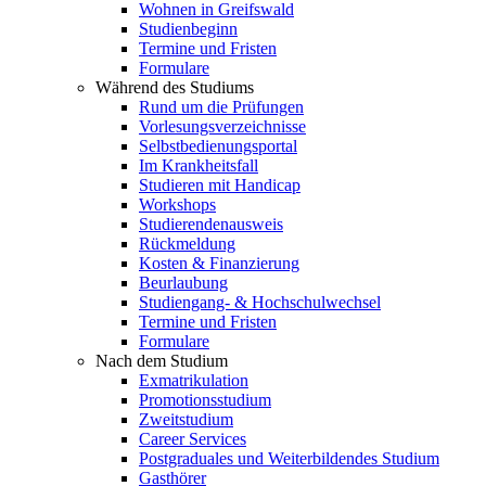
Wohnen in Greifswald
Studienbeginn
Termine und Fristen
Formulare
Während des Studiums
Rund um die Prüfungen
Vorlesungsverzeichnisse
Selbstbedienungsportal
Im Krankheitsfall
Studieren mit Handicap
Workshops
Studierendenausweis
Rückmeldung
Kosten & Finanzierung
Beurlaubung
Studiengang- & Hochschulwechsel
Termine und Fristen
Formulare
Nach dem Studium
Exmatrikulation
Promotionsstudium
Zweitstudium
Career Services
Postgraduales und Weiterbildendes Studium
Gasthörer