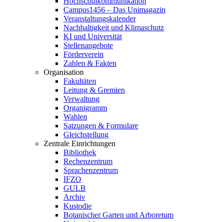
Hochschulkommunikation
Campus1456 – Das Unimagazin
Veranstaltungskalender
Nachhaltigkeit und Klimaschutz
KI und Universität
Stellenangebote
Förderverein
Zahlen & Fakten
Organisation
Fakultäten
Leitung & Gremien
Verwaltung
Organigramm
Wahlen
Satzungen & Formulare
Gleichstellung
Zentrale Einrichtungen
Bibliothek
Rechenzentrum
Sprachenzentrum
IFZO
GULB
Archiv
Kustodie
Botanischer Garten und Arboretum