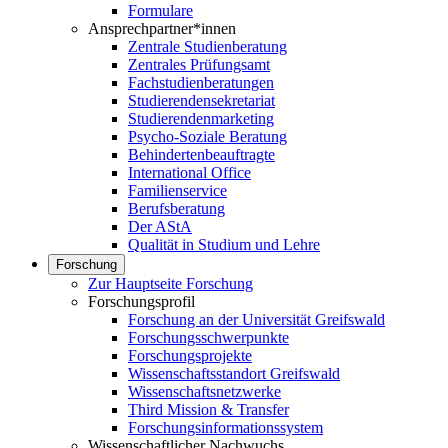
Formulare
Ansprechpartner*innen
Zentrale Studienberatung
Zentrales Prüfungsamt
Fachstudienberatungen
Studierendensekretariat
Studierendenmarketing
Psycho-Soziale Beratung
Behindertenbeauftragte
International Office
Familienservice
Berufsberatung
Der AStA
Qualität in Studium und Lehre
Forschung
Zur Hauptseite Forschung
Forschungsprofil
Forschung an der Universität Greifswald
Forschungsschwerpunkte
Forschungsprojekte
Wissenschaftsstandort Greifswald
Wissenschaftsnetzwerke
Third Mission & Transfer
Forschungsinformationssystem
Wissenschaftlicher Nachwuchs