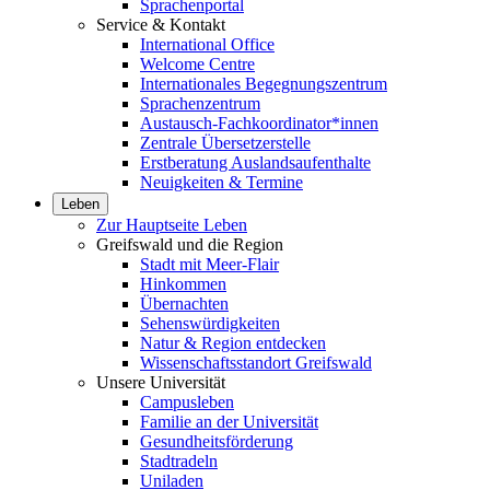
Sprachenportal
Service & Kontakt
International Office
Welcome Centre
Internationales Begegnungszentrum
Sprachenzentrum
Austausch-Fachkoordinator*innen
Zentrale Übersetzerstelle
Erstberatung Auslandsaufenthalte
Neuigkeiten & Termine
Leben
Zur Hauptseite Leben
Greifswald und die Region
Stadt mit Meer-Flair
Hinkommen
Übernachten
Sehenswürdigkeiten
Natur & Region entdecken
Wissenschaftsstandort Greifswald
Unsere Universität
Campusleben
Familie an der Universität
Gesundheitsförderung
Stadtradeln
Uniladen