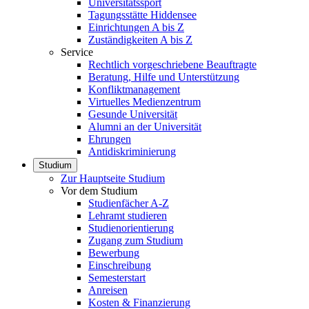
Universitätssport
Tagungsstätte Hiddensee
Einrichtungen A bis Z
Zuständigkeiten A bis Z
Service
Rechtlich vorgeschriebene Beauftragte
Beratung, Hilfe und Unterstützung
Konfliktmanagement
Virtuelles Medienzentrum
Gesunde Universität
Alumni an der Universität
Ehrungen
Antidiskriminierung
Studium
Zur Hauptseite Studium
Vor dem Studium
Studienfächer A-Z
Lehramt studieren
Studienorientierung
Zugang zum Studium
Bewerbung
Einschreibung
Semesterstart
Anreisen
Kosten & Finanzierung