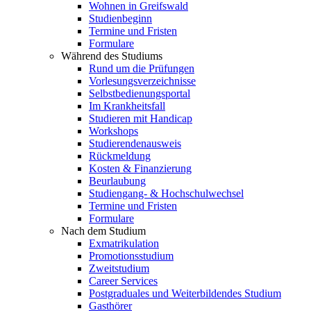
Wohnen in Greifswald
Studienbeginn
Termine und Fristen
Formulare
Während des Studiums
Rund um die Prüfungen
Vorlesungsverzeichnisse
Selbstbedienungsportal
Im Krankheitsfall
Studieren mit Handicap
Workshops
Studierendenausweis
Rückmeldung
Kosten & Finanzierung
Beurlaubung
Studiengang- & Hochschulwechsel
Termine und Fristen
Formulare
Nach dem Studium
Exmatrikulation
Promotionsstudium
Zweitstudium
Career Services
Postgraduales und Weiterbildendes Studium
Gasthörer