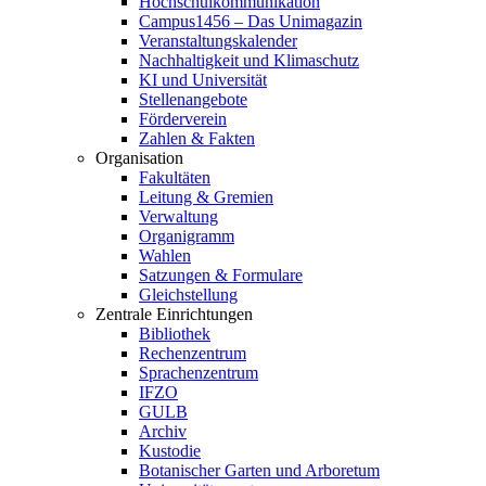
Hochschulkommunikation
Campus1456 – Das Unimagazin
Veranstaltungskalender
Nachhaltigkeit und Klimaschutz
KI und Universität
Stellenangebote
Förderverein
Zahlen & Fakten
Organisation
Fakultäten
Leitung & Gremien
Verwaltung
Organigramm
Wahlen
Satzungen & Formulare
Gleichstellung
Zentrale Einrichtungen
Bibliothek
Rechenzentrum
Sprachenzentrum
IFZO
GULB
Archiv
Kustodie
Botanischer Garten und Arboretum