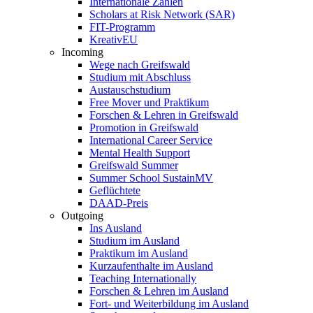
Internationale Zahlen
Scholars at Risk Network (SAR)
FIT-Programm
KreativEU
Incoming
Wege nach Greifswald
Studium mit Abschluss
Austauschstudium
Free Mover und Praktikum
Forschen & Lehren in Greifswald
Promotion in Greifswald
International Career Service
Mental Health Support
Greifswald Summer
Summer School SustainMV
Geflüchtete
DAAD-Preis
Outgoing
Ins Ausland
Studium im Ausland
Praktikum im Ausland
Kurzaufenthalte im Ausland
Teaching Internationally
Forschen & Lehren im Ausland
Fort- und Weiterbildung im Ausland