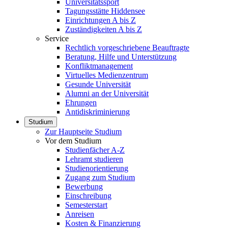
Universitätssport
Tagungsstätte Hiddensee
Einrichtungen A bis Z
Zuständigkeiten A bis Z
Service
Rechtlich vorgeschriebene Beauftragte
Beratung, Hilfe und Unterstützung
Konfliktmanagement
Virtuelles Medienzentrum
Gesunde Universität
Alumni an der Universität
Ehrungen
Antidiskriminierung
Studium
Zur Hauptseite Studium
Vor dem Studium
Studienfächer A-Z
Lehramt studieren
Studienorientierung
Zugang zum Studium
Bewerbung
Einschreibung
Semesterstart
Anreisen
Kosten & Finanzierung