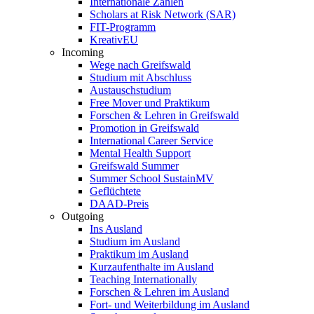
Internationale Zahlen
Scholars at Risk Network (SAR)
FIT-Programm
KreativEU
Incoming
Wege nach Greifswald
Studium mit Abschluss
Austauschstudium
Free Mover und Praktikum
Forschen & Lehren in Greifswald
Promotion in Greifswald
International Career Service
Mental Health Support
Greifswald Summer
Summer School SustainMV
Geflüchtete
DAAD-Preis
Outgoing
Ins Ausland
Studium im Ausland
Praktikum im Ausland
Kurzaufenthalte im Ausland
Teaching Internationally
Forschen & Lehren im Ausland
Fort- und Weiterbildung im Ausland