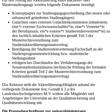
Für den Antrag auf Akkreditierung eines Bachelor- oder
Masterstudiengangs werden folgende Dokumente benötigt:
Konzeptpapier zur Studiengangsgeschreibung (bei neuen oder
substanziell geänderten Studiengängen)
Gutachten einer externen Gutachtenkommission (mindestens
eine*r externer Fachwissenschaftler*in, eine*r Vertreter*in
der Berufspraxis, ein*e externe*r Studierendenvertreter*in) zu
den fachlich-inhaltlichen Kriterien gemäß Teil 3 der
Musterrechtsverordnung zum
Studienakkreditierungsstaatsvertrag
Beteiligung der Studierendenvertretung/Fachschaft an der
Studienprogrammentwicklung bzw. studentische
Stellungnahme
erfolgreiches Durchlaufen des Verfahrensgangs der
Senatsstudienkommission (technische Prüfung der formalen
Kriterien gemäß Teil 2 der Musterrechtsverordnung zum
Studienakkreditierungsstaatsvertrag)
Das Rektorat stellt die Akkreditierungsfähigkeit anhand der
vorliegende Dokumente fest. Gemäß § 3 a des
Landeshochschulgesetzes M-V wirken alle Mitglieder und
Angehörigen der Universität an der Qualitätssicherung und
Qualitätsentwicklung mit.
Die Prozessbeschreibung zur universitätsinternen