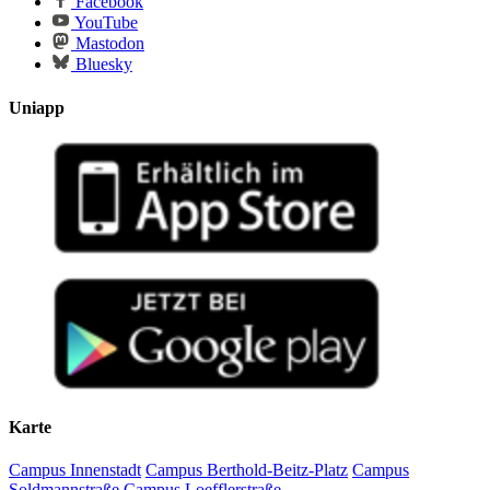
Facebook
YouTube
Mastodon
Bluesky
Uniapp
Karte
Campus Innenstadt
Campus Berthold-Beitz-Platz
Campus
Soldmannstraße
Campus Loefflerstraße