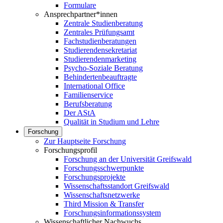
Formulare
Ansprechpartner*innen
Zentrale Studienberatung
Zentrales Prüfungsamt
Fachstudienberatungen
Studierendensekretariat
Studierendenmarketing
Psycho-Soziale Beratung
Behindertenbeauftragte
International Office
Familienservice
Berufsberatung
Der AStA
Qualität in Studium und Lehre
Forschung
Zur Hauptseite Forschung
Forschungsprofil
Forschung an der Universität Greifswald
Forschungsschwerpunkte
Forschungsprojekte
Wissenschaftsstandort Greifswald
Wissenschaftsnetzwerke
Third Mission & Transfer
Forschungsinformationssystem
Wissenschaftlicher Nachwuchs