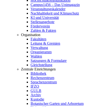
Hochschulkommunikation
Campus1456 – Das Unimagazin
Veranstaltungskalender
Nachhaltigkeit und Klimaschutz
KI und Universität
Stellenangebote
Förderverein
Zahlen & Fakten
Organisation
Fakultäten
Leitung & Gremien
Verwaltung
Organigramm
Wahlen
Satzungen & Formulare
Gleichstellung
Zentrale Einrichtungen
Bibliothek
Rechenzentrum
Sprachenzentrum
IFZO
GULB
Archiv
Kustodie
Botanischer Garten und Arboretum