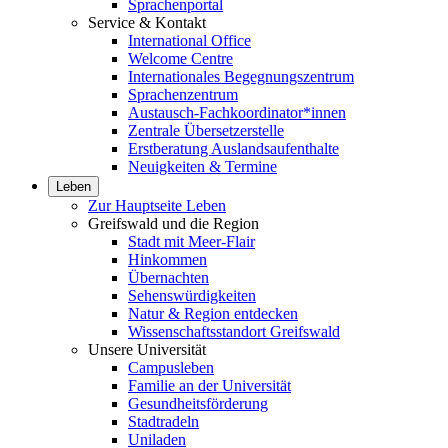
Sprachenportal
Service & Kontakt
International Office
Welcome Centre
Internationales Begegnungszentrum
Sprachenzentrum
Austausch-Fachkoordinator*innen
Zentrale Übersetzerstelle
Erstberatung Auslandsaufenthalte
Neuigkeiten & Termine
Leben
Zur Hauptseite Leben
Greifswald und die Region
Stadt mit Meer-Flair
Hinkommen
Übernachten
Sehenswürdigkeiten
Natur & Region entdecken
Wissenschaftsstandort Greifswald
Unsere Universität
Campusleben
Familie an der Universität
Gesundheitsförderung
Stadtradeln
Uniladen