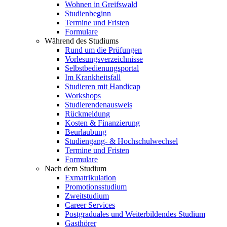
Wohnen in Greifswald
Studienbeginn
Termine und Fristen
Formulare
Während des Studiums
Rund um die Prüfungen
Vorlesungsverzeichnisse
Selbstbedienungsportal
Im Krankheitsfall
Studieren mit Handicap
Workshops
Studierendenausweis
Rückmeldung
Kosten & Finanzierung
Beurlaubung
Studiengang- & Hochschulwechsel
Termine und Fristen
Formulare
Nach dem Studium
Exmatrikulation
Promotionsstudium
Zweitstudium
Career Services
Postgraduales und Weiterbildendes Studium
Gasthörer