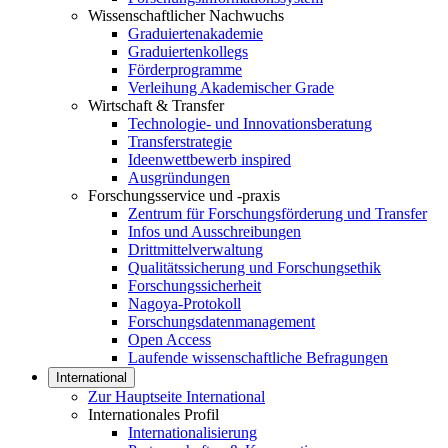
Wissenschaftlicher Nachwuchs
Graduiertenakademie
Graduiertenkollegs
Förderprogramme
Verleihung Akademischer Grade
Wirtschaft & Transfer
Technologie- und Innovationsberatung
Transferstrategie
Ideenwettbewerb inspired
Ausgründungen
Forschungsservice und -praxis
Zentrum für Forschungsförderung und Transfer
Infos und Ausschreibungen
Drittmittelverwaltung
Qualitätssicherung und Forschungsethik
Forschungssicherheit
Nagoya-Protokoll
Forschungsdatenmanagement
Open Access
Laufende wissenschaftliche Befragungen
International
Zur Hauptseite International
Internationales Profil
Internationalisierung