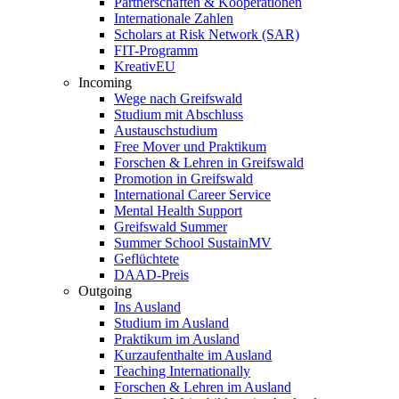
Partnerschaften & Kooperationen
Internationale Zahlen
Scholars at Risk Network (SAR)
FIT-Programm
KreativEU
Incoming
Wege nach Greifswald
Studium mit Abschluss
Austauschstudium
Free Mover und Praktikum
Forschen & Lehren in Greifswald
Promotion in Greifswald
International Career Service
Mental Health Support
Greifswald Summer
Summer School SustainMV
Geflüchtete
DAAD-Preis
Outgoing
Ins Ausland
Studium im Ausland
Praktikum im Ausland
Kurzaufenthalte im Ausland
Teaching Internationally
Forschen & Lehren im Ausland