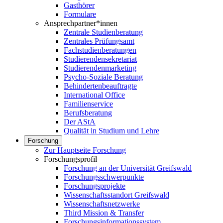
Gasthörer
Formulare
Ansprechpartner*innen
Zentrale Studienberatung
Zentrales Prüfungsamt
Fachstudienberatungen
Studierendensekretariat
Studierendenmarketing
Psycho-Soziale Beratung
Behindertenbeauftragte
International Office
Familienservice
Berufsberatung
Der AStA
Qualität in Studium und Lehre
Forschung
Zur Hauptseite Forschung
Forschungsprofil
Forschung an der Universität Greifswald
Forschungsschwerpunkte
Forschungsprojekte
Wissenschaftsstandort Greifswald
Wissenschaftsnetzwerke
Third Mission & Transfer
Forschungsinformationssystem