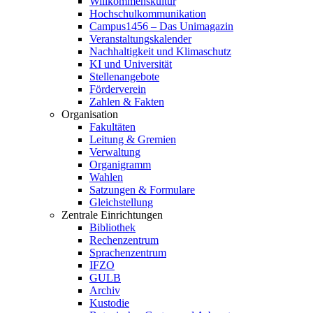
Willkommenskultur
Hochschulkommunikation
Campus1456 – Das Unimagazin
Veranstaltungskalender
Nachhaltigkeit und Klimaschutz
KI und Universität
Stellenangebote
Förderverein
Zahlen & Fakten
Organisation
Fakultäten
Leitung & Gremien
Verwaltung
Organigramm
Wahlen
Satzungen & Formulare
Gleichstellung
Zentrale Einrichtungen
Bibliothek
Rechenzentrum
Sprachenzentrum
IFZO
GULB
Archiv
Kustodie