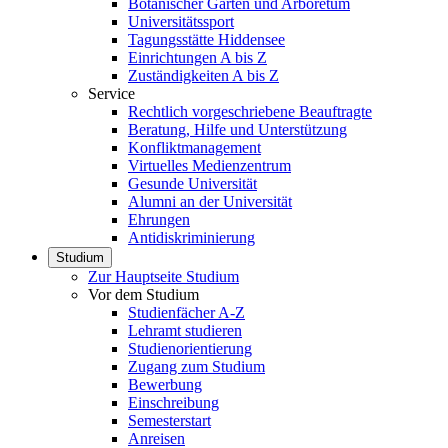
Botanischer Garten und Arboretum
Universitätssport
Tagungsstätte Hiddensee
Einrichtungen A bis Z
Zuständigkeiten A bis Z
Service
Rechtlich vorgeschriebene Beauftragte
Beratung, Hilfe und Unterstützung
Konfliktmanagement
Virtuelles Medienzentrum
Gesunde Universität
Alumni an der Universität
Ehrungen
Antidiskriminierung
Studium
Zur Hauptseite Studium
Vor dem Studium
Studienfächer A-Z
Lehramt studieren
Studienorientierung
Zugang zum Studium
Bewerbung
Einschreibung
Semesterstart
Anreisen