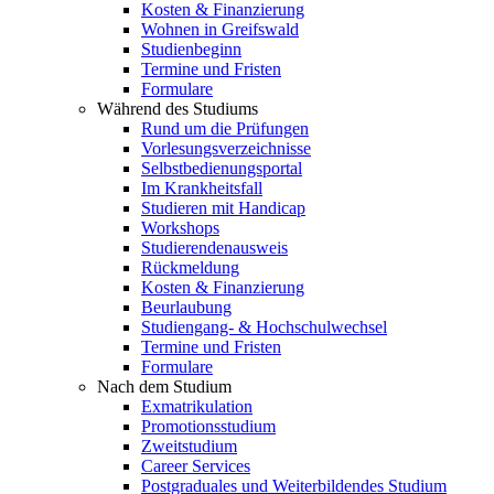
Kosten & Finanzierung
Wohnen in Greifswald
Studienbeginn
Termine und Fristen
Formulare
Während des Studiums
Rund um die Prüfungen
Vorlesungsverzeichnisse
Selbstbedienungsportal
Im Krankheitsfall
Studieren mit Handicap
Workshops
Studierendenausweis
Rückmeldung
Kosten & Finanzierung
Beurlaubung
Studiengang- & Hochschulwechsel
Termine und Fristen
Formulare
Nach dem Studium
Exmatrikulation
Promotionsstudium
Zweitstudium
Career Services
Postgraduales und Weiterbildendes Studium