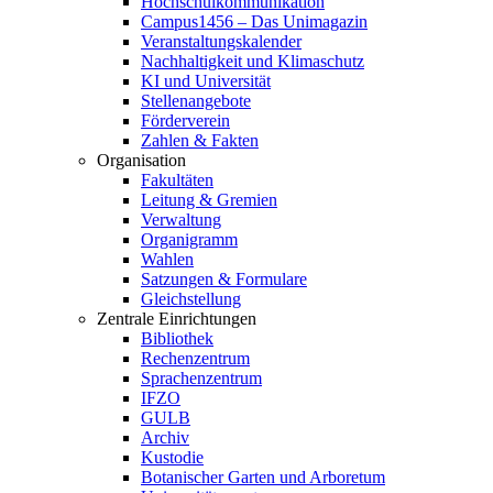
Hochschulkommunikation
Campus1456 – Das Unimagazin
Veranstaltungskalender
Nachhaltigkeit und Klimaschutz
KI und Universität
Stellenangebote
Förderverein
Zahlen & Fakten
Organisation
Fakultäten
Leitung & Gremien
Verwaltung
Organigramm
Wahlen
Satzungen & Formulare
Gleichstellung
Zentrale Einrichtungen
Bibliothek
Rechenzentrum
Sprachenzentrum
IFZO
GULB
Archiv
Kustodie
Botanischer Garten und Arboretum