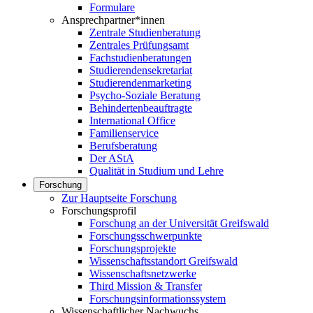
Formulare
Ansprechpartner*innen
Zentrale Studienberatung
Zentrales Prüfungsamt
Fachstudienberatungen
Studierendensekretariat
Studierendenmarketing
Psycho-Soziale Beratung
Behindertenbeauftragte
International Office
Familienservice
Berufsberatung
Der AStA
Qualität in Studium und Lehre
Forschung
Zur Hauptseite Forschung
Forschungsprofil
Forschung an der Universität Greifswald
Forschungsschwerpunkte
Forschungsprojekte
Wissenschaftsstandort Greifswald
Wissenschaftsnetzwerke
Third Mission & Transfer
Forschungsinformationssystem
Wissenschaftlicher Nachwuchs