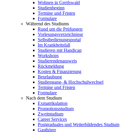
Wohnen in Greifswald
Studienbeginn
Termine und Fristen
Formulare
Während des Studiums
Rund um die Prüfungen
Vorlesungsverzeichnisse
Selbstbedienungsportal
Im Krankheitsfall
Studieren mit Handicap
Workshops
Studierendenausweis
Rückmeldung
Kosten & Finanzierung
Beurlaubung
Studiengang- & Hochschulwechsel
Termine und Fristen
Formulare
Nach dem Studium
Exmatrikulation
Promotionsstudium
Zweitstudium
Career Services
Postgraduales und Weiterbildendes Studium
Gasthörer