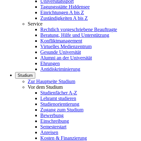
Universitätssport
Tagungsstätte Hiddensee
Einrichtungen A bis Z
Zuständigkeiten A bis Z
Service
Rechtlich vorgeschriebene Beauftragte
Beratung, Hilfe und Unterstützung
Konfliktmanagement
Virtuelles Medienzentrum
Gesunde Universität
Alumni an der Universität
Ehrungen
Antidiskriminierung
Studium
Zur Hauptseite Studium
Vor dem Studium
Studienfächer A-Z
Lehramt studieren
Studienorientierung
Zugang zum Studium
Bewerbung
Einschreibung
Semesterstart
Anreisen
Kosten & Finanzierung