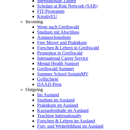
Internationale Zahlen
Scholars at Risk Network (SAR)
FIT-Programm
KreativEU
Incoming
Wege nach Greifswald
Studium mit Abschluss
Austauschstudium
Free Mover und Praktikum
Forschen & Lehren in Greifswald
Promotion in Greifswald
International Career Service
Mental Health Support
Greifswald Summer
Summer School SustainMV
Geflüchtete
DAAD-Preis
Outgoing
Ins Ausland
Studium im Ausland
Praktikum im Ausland
Kurzaufenthalte im Ausland
Teaching Internationally
Forschen & Lehren im Ausland
Fort- und Weiterbildung im Ausland