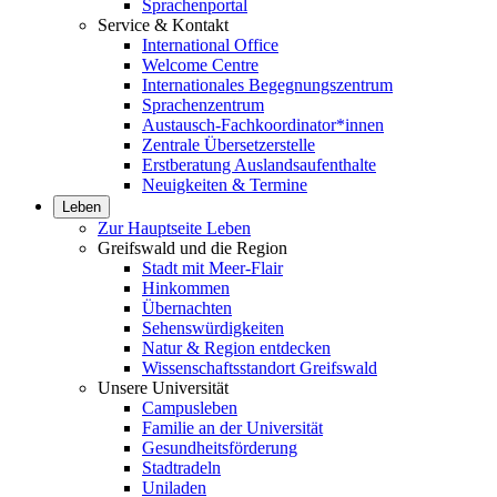
Sprachenportal
Service & Kontakt
International Office
Welcome Centre
Internationales Begegnungszentrum
Sprachenzentrum
Austausch-Fachkoordinator*innen
Zentrale Übersetzerstelle
Erstberatung Auslandsaufenthalte
Neuigkeiten & Termine
Leben
Zur Hauptseite Leben
Greifswald und die Region
Stadt mit Meer-Flair
Hinkommen
Übernachten
Sehenswürdigkeiten
Natur & Region entdecken
Wissenschaftsstandort Greifswald
Unsere Universität
Campusleben
Familie an der Universität
Gesundheitsförderung
Stadtradeln
Uniladen