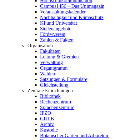
Hochschulkommunikation
Campus1456 – Das Unimagazin
Veranstaltungskalender
Nachhaltigkeit und Klimaschutz
KI und Universität
Stellenangebote
Förderverein
Zahlen & Fakten
Organisation
Fakultäten
Leitung & Gremien
Verwaltung
Organigramm
Wahlen
Satzungen & Formulare
Gleichstellung
Zentrale Einrichtungen
Bibliothek
Rechenzentrum
Sprachenzentrum
IFZO
GULB
Archiv
Kustodie
Botanischer Garten und Arboretum