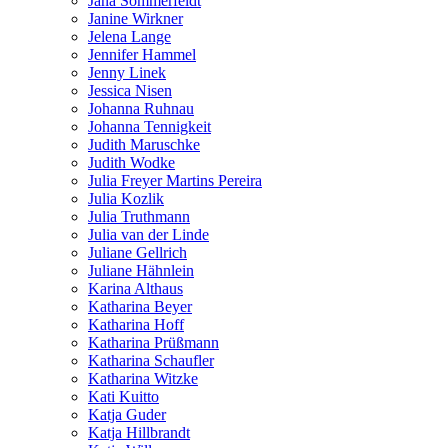
Jana Sommerfeldt
Janine Wirkner
Jelena Lange
Jennifer Hammel
Jenny Linek
Jessica Nisen
Johanna Ruhnau
Johanna Tennigkeit
Judith Maruschke
Judith Wodke
Julia Freyer Martins Pereira
Julia Kozlik
Julia Truthmann
Julia van der Linde
Juliane Gellrich
Juliane Hähnlein
Karina Althaus
Katharina Beyer
Katharina Hoff
Katharina Prüßmann
Katharina Schaufler
Katharina Witzke
Kati Kuitto
Katja Guder
Katja Hillbrandt