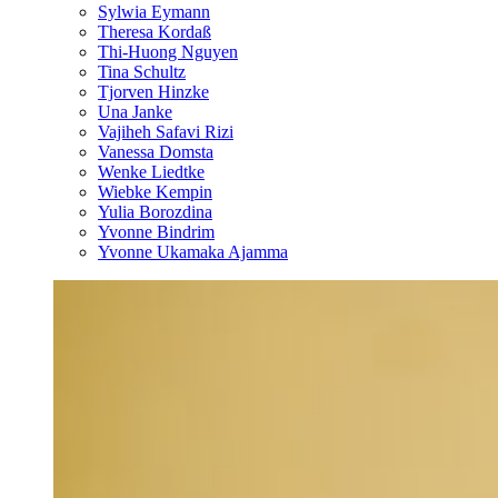
Sylwia Eymann
Theresa Kordaß
Thi-Huong Nguyen
Tina Schultz
Tjorven Hinzke
Una Janke
Vajiheh Safavi Rizi
Vanessa Domsta
Wenke Liedtke
Wiebke Kempin
Yulia Borozdina
Yvonne Bindrim
Yvonne Ukamaka Ajamma