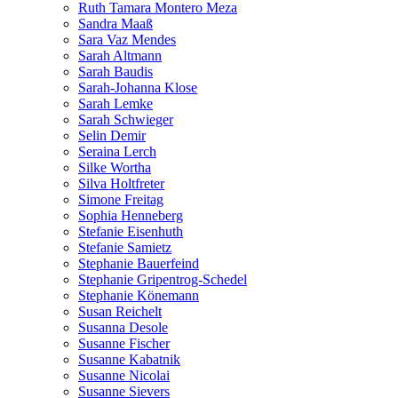
Ruth Tamara Montero Meza
Sandra Maaß
Sara Vaz Mendes
Sarah Altmann
Sarah Baudis
Sarah-Johanna Klose
Sarah Lemke
Sarah Schwieger
Selin Demir
Seraina Lerch
Silke Wortha
Silva Holtfreter
Simone Freitag
Sophia Henneberg
Stefanie Eisenhuth
Stefanie Samietz
Stephanie Bauerfeind
Stephanie Gripentrog-Schedel
Stephanie Könemann
Susan Reichelt
Susanna Desole
Susanne Fischer
Susanne Kabatnik
Susanne Nicolai
Susanne Sievers