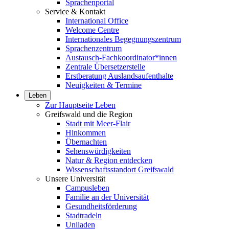
Sprachenportal
Service & Kontakt
International Office
Welcome Centre
Internationales Begegnungszentrum
Sprachenzentrum
Austausch-Fachkoordinator*innen
Zentrale Übersetzerstelle
Erstberatung Auslandsaufenthalte
Neuigkeiten & Termine
Leben
Zur Hauptseite Leben
Greifswald und die Region
Stadt mit Meer-Flair
Hinkommen
Übernachten
Sehenswürdigkeiten
Natur & Region entdecken
Wissenschaftsstandort Greifswald
Unsere Universität
Campusleben
Familie an der Universität
Gesundheitsförderung
Stadtradeln
Uniladen