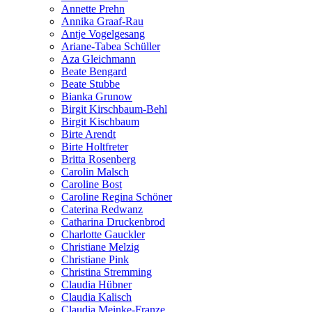
Annette Prehn
Annika Graaf-Rau
Antje Vogelgesang
Ariane-Tabea Schüller
Aza Gleichmann
Beate Bengard
Beate Stubbe
Bianka Grunow
Birgit Kirschbaum-Behl
Birgit Kischbaum
Birte Arendt
Birte Holtfreter
Britta Rosenberg
Carolin Malsch
Caroline Bost
Caroline Regina Schöner
Caterina Redwanz
Catharina Druckenbrod
Charlotte Gauckler
Christiane Melzig
Christiane Pink
Christina Stremming
Claudia Hübner
Claudia Kalisch
Claudia Meinke-Franze