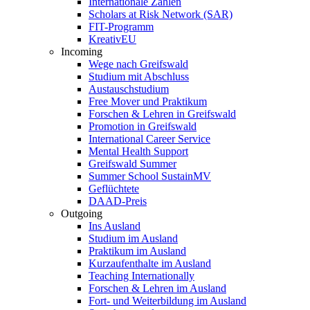
Internationale Zahlen
Scholars at Risk Network (SAR)
FIT-Programm
KreativEU
Incoming
Wege nach Greifswald
Studium mit Abschluss
Austauschstudium
Free Mover und Praktikum
Forschen & Lehren in Greifswald
Promotion in Greifswald
International Career Service
Mental Health Support
Greifswald Summer
Summer School SustainMV
Geflüchtete
DAAD-Preis
Outgoing
Ins Ausland
Studium im Ausland
Praktikum im Ausland
Kurzaufenthalte im Ausland
Teaching Internationally
Forschen & Lehren im Ausland
Fort- und Weiterbildung im Ausland