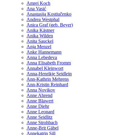
Amrei Koch
Ana Vasić
Anastasija Kostiučenko
Andrea Westphal
Anica Graf (geb. Beyer)
Anika Kästner
Anika Wilden
Anita Sauckel
Anja Menzel
Anke Hannemann
Anna Lebedeva
Anna Elisabeth Fromm
Annabel Kleinwort
Anna-Henrikje Seidlein
Ann-Kathrin Mehrens
Ann-Kristin Reinhard
Anna Novikov
Anne Ahrend
Anne Blawert
Anne Diehr
Anne Leonard
Anne Seidlitz
Anne Strohbach
Anne-Brit Gäbel
Annekatrin Sill