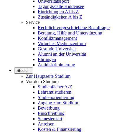
Universitätssport
Tagungsstätte Hiddensee
Einrichtungen A bis Z
Zuständigkeiten A bis Z
Service
Rechtlich vorgeschriebene Beauftragte
Beratung, Hilfe und Unterstützung
Konfliktmanagement
Virtuelles Medienzentrum
Gesunde Universität
Alumni an der Universität
Ehrungen
Antidiskriminierung
Studium
Zur Hauptseite Studium
Vor dem Studium
Studienfächer A-Z
Lehramt studieren
Studienorientierung
Zugang zum Studium
Bewerbung
Einschreibung
Semesterstart
Anreisen
Kosten & Finanzierung