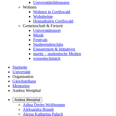
Universitätsführungen
Wohnen
Wohnen in Greifswald
Wohnheime
Heimathafen Greifswald
Gemeinschaft & Freizeit
Universitätssport
Musik
Festivals
Studierendenclubs
Engagement & Initiativen
moritz – studentische Medien
wissenlocktmich
Startseite
Universität
Organisation
Gleichstellung
Mentoring
Andrea Westphal
Andrea Westphal
Adina Dreier-Wolfgramm
Aleksandra Brandt
Alessa Katharina Paluch