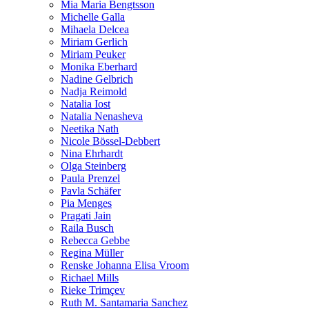
Mia Maria Bengtsson
Michelle Galla
Mihaela Delcea
Miriam Gerlich
Miriam Peuker
Monika Eberhard
Nadine Gelbrich
Nadja Reimold
Natalia Iost
Natalia Nenasheva
Neetika Nath
Nicole Bössel-Debbert
Nina Ehrhardt
Olga Steinberg
Paula Prenzel
Pavla Schäfer
Pia Menges
Pragati Jain
Raila Busch
Rebecca Gebbe
Regina Müller
Renske Johanna Elisa Vroom
Richael Mills
Rieke Trimçev
Ruth M. Santamaria Sanchez