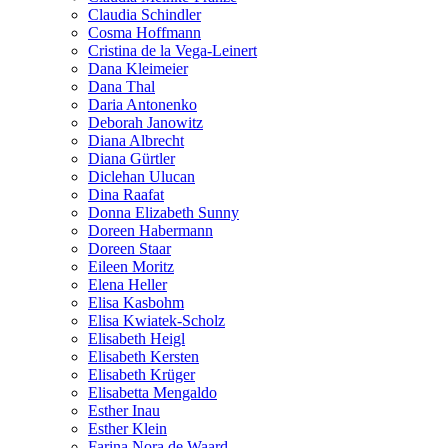
Claudia Schindler
Cosma Hoffmann
Cristina de la Vega-Leinert
Dana Kleimeier
Dana Thal
Daria Antonenko
Deborah Janowitz
Diana Albrecht
Diana Gürtler
Diclehan Ulucan
Dina Raafat
Donna Elizabeth Sunny
Doreen Habermann
Doreen Staar
Eileen Moritz
Elena Heller
Elisa Kasbohm
Elisa Kwiatek-Scholz
Elisabeth Heigl
Elisabeth Kersten
Elisabeth Krüger
Elisabetta Mengaldo
Esther Inau
Esther Klein
Farina Nora de Waard