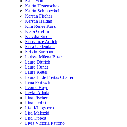
Katja Will
Katrin Hegenscheid
Katrin Schmoeckel
Kerstin Fischer
Kerstin Haldan
Kira Renée Kurz
Klara Greffin
Klavdia Smola
Konstanze Aurich
Kora Uellendahl
Kristin Surmann
Larissa Milena Busch
Laura Dittrich
Laura Hundt
Laura Kettel
Laura L. de Freitas Chama
Lena Partzsch
Leonie Boyn
Levke Aduda
Lina Fischer
Lina Herbst
Lisa Klingsporn
Lisa Maletzki
Lisa Tippelt
Livia Victoria Patrono