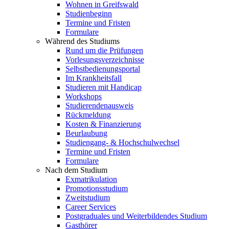
Wohnen in Greifswald
Studienbeginn
Termine und Fristen
Formulare
Während des Studiums
Rund um die Prüfungen
Vorlesungsverzeichnisse
Selbstbedienungsportal
Im Krankheitsfall
Studieren mit Handicap
Workshops
Studierendenausweis
Rückmeldung
Kosten & Finanzierung
Beurlaubung
Studiengang- & Hochschulwechsel
Termine und Fristen
Formulare
Nach dem Studium
Exmatrikulation
Promotionsstudium
Zweitstudium
Career Services
Postgraduales und Weiterbildendes Studium
Gasthörer