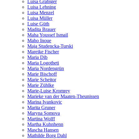
Luisa Grabiger
Luisa Lehning
Luisa Menzel
Luisa Müller
Luise Güth
Madita Brauer
Maha Youssef Ismail
Maho Inoue
Maja Studencka-Turski
Mareike Fischer
Maria Dib
Maria Logotheti
Maria Nordengrün
Marie Bischoff
Marie Scheitor
Marie Zühlke
Marie-Luise Kromrey
Marieke van der Maaten-Theunissen
Marina Ivankovic
Marita Gruner
Maryna Somova
Martina Wolff
Martha Kuhnhenn
Mascha Hansen
Mathilde Borg Dahl