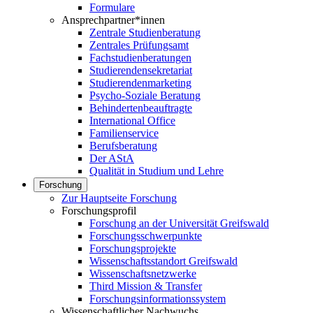
Formulare
Ansprechpartner*innen
Zentrale Studienberatung
Zentrales Prüfungsamt
Fachstudienberatungen
Studierendensekretariat
Studierendenmarketing
Psycho-Soziale Beratung
Behindertenbeauftragte
International Office
Familienservice
Berufsberatung
Der AStA
Qualität in Studium und Lehre
Forschung
Zur Hauptseite Forschung
Forschungsprofil
Forschung an der Universität Greifswald
Forschungsschwerpunkte
Forschungsprojekte
Wissenschaftsstandort Greifswald
Wissenschaftsnetzwerke
Third Mission & Transfer
Forschungsinformationssystem
Wissenschaftlicher Nachwuchs