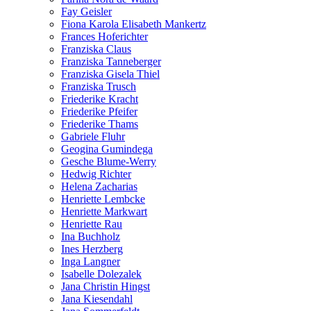
Fay Geisler
Fiona Karola Elisabeth Mankertz
Frances Hoferichter
Franziska Claus
Franziska Tanneberger
Franziska Gisela Thiel
Franziska Trusch
Friederike Kracht
Friederike Pfeifer
Friederike Thams
Gabriele Fluhr
Geogina Gumindega
Gesche Blume-Werry
Hedwig Richter
Helena Zacharias
Henriette Lembcke
Henriette Markwart
Henriette Rau
Ina Buchholz
Ines Herzberg
Inga Langner
Isabelle Dolezalek
Jana Christin Hingst
Jana Kiesendahl