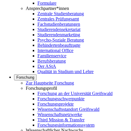
Formulare
Ansprechpartner*innen
Zentrale Studienberatung
Zentrales Prüfungsamt
Fachstudienberatungen
Studierendensekretariat
Studierendenmarketing
Psycho-Soziale Beratung
Behindertenbeauftragte
International Office
Familienservice
Berufsberatung
Der AStA
Qualität in Studium und Lehre
Forschung
Zur Hauptseite Forschung
Forschungsprofil
Forschung an der Universität Greifswald
Forschungsschwerpunkte
Forschungsprojekte
Wissenschaftsstandort Greifswald
Wissenschaftsnetzwerke
Third Mission & Transfer
Forschungsinformationssystem
Wissenschaftlicher Nachwuchs