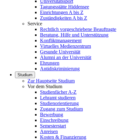
Universitätssport
Tagungsstätte Hiddensee
Einrichtungen A bis Z
Zuständigkeiten A bis Z
Service
Rechtlich vorgeschriebene Beauftragte
Beratung, Hilfe und Unterstützung
Konfliktmanagement
Virtuelles Medienzentrum
Gesunde Universität
Alumni an der Universität
Ehrungen
Antidiskriminierung
Studium
Zur Hauptseite Studium
Vor dem Studium
Studienfächer A-Z
Lehramt studieren
Studienorientierung
Zugang zum Studium
Bewerbung
Einschreibung
Semesterstart
Anreisen
Kosten & Finanzierung