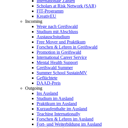
Internationale Zahlen
Scholars at Risk Network (SAR)
FIT-Programm
KreativEU
Incoming
Wege nach Greifswald
Studium mit Abschluss
Austauschstudium
Free Mover und Praktikum
Forschen & Lehren in Greifswald
Promotion in Greifswald
International Career Service
Mental Health Support
Greifswald Summer
Summer School SustainMV
Geflüchtete
DAAD-Preis
Outgoing
Ins Ausland
Studium im Ausland
Praktikum im Ausland
Kurzaufenthalte im Ausland
Teaching Internationally
Forschen & Lehren im Ausland
Fort- und Weiterbildung im Ausland