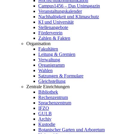
Hochschulkommunikation
Campus1456 – Das Unimagazin
Veranstaltungskalender
Nachhaltigkeit und Klimaschutz
KI und Universität
Stellenangebote
Förderverein
Zahlen & Fakten
Organisation
Fakultäten
Leitung & Gremien
Verwaltung
Organigramm
Wahlen
Satzungen & Formulare
Gleichstellung
Zentrale Einrichtungen
Bibliothek
Rechenzentrum
Sprachenzentrum
IFZO
GULB
Archiv
Kustodie
Botanischer Garten und Arboretum