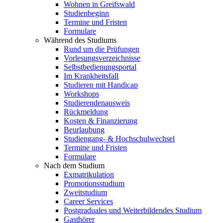
Wohnen in Greifswald
Studienbeginn
Termine und Fristen
Formulare
Während des Studiums
Rund um die Prüfungen
Vorlesungsverzeichnisse
Selbstbedienungsportal
Im Krankheitsfall
Studieren mit Handicap
Workshops
Studierendenausweis
Rückmeldung
Kosten & Finanzierung
Beurlaubung
Studiengang- & Hochschulwechsel
Termine und Fristen
Formulare
Nach dem Studium
Exmatrikulation
Promotionsstudium
Zweitstudium
Career Services
Postgraduales und Weiterbildendes Studium
Gasthörer