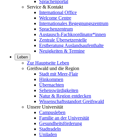
Sprachenportal
Service & Kontakt
International Office
Welcome Centre
Internationales Begegnungszentrum
Sprachenzentrum
Austausch-Fachkoordinator*innen
Zentrale Übersetzerstelle
Erstberatung Auslandsaufenthalte
Neuigkeiten & Termine
Leben
Zur Hauptseite Leben
Greifswald und die Region
Stadt mit Meer-Flair
Hinkommen
Übernachten
Sehenswürdigkeiten
Natur & Region entdecken
Wissenschaftsstandort Greifswald
Unsere Universität
Campusleben
Familie an der Universität
Gesundheitsförderung
Stadtradeln
Uniladen