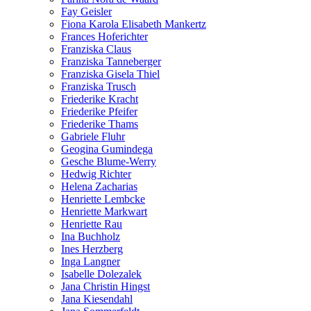
Fay Geisler
Fiona Karola Elisabeth Mankertz
Frances Hoferichter
Franziska Claus
Franziska Tanneberger
Franziska Gisela Thiel
Franziska Trusch
Friederike Kracht
Friederike Pfeifer
Friederike Thams
Gabriele Fluhr
Geogina Gumindega
Gesche Blume-Werry
Hedwig Richter
Helena Zacharias
Henriette Lembcke
Henriette Markwart
Henriette Rau
Ina Buchholz
Ines Herzberg
Inga Langner
Isabelle Dolezalek
Jana Christin Hingst
Jana Kiesendahl