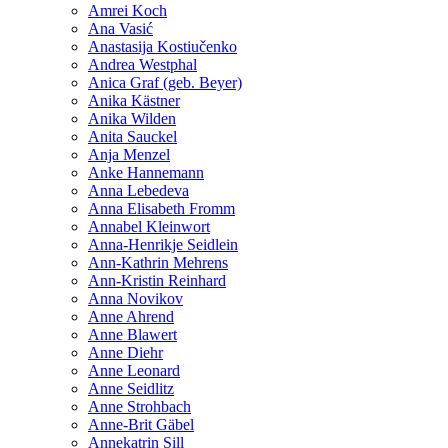
Amrei Koch
Ana Vasić
Anastasija Kostiučenko
Andrea Westphal
Anica Graf (geb. Beyer)
Anika Kästner
Anika Wilden
Anita Sauckel
Anja Menzel
Anke Hannemann
Anna Lebedeva
Anna Elisabeth Fromm
Annabel Kleinwort
Anna-Henrikje Seidlein
Ann-Kathrin Mehrens
Ann-Kristin Reinhard
Anna Novikov
Anne Ahrend
Anne Blawert
Anne Diehr
Anne Leonard
Anne Seidlitz
Anne Strohbach
Anne-Brit Gäbel
Annekatrin Sill