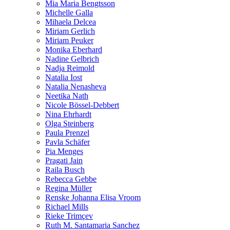
Mia Maria Bengtsson
Michelle Galla
Mihaela Delcea
Miriam Gerlich
Miriam Peuker
Monika Eberhard
Nadine Gelbrich
Nadja Reimold
Natalia Iost
Natalia Nenasheva
Neetika Nath
Nicole Bössel-Debbert
Nina Ehrhardt
Olga Steinberg
Paula Prenzel
Pavla Schäfer
Pia Menges
Pragati Jain
Raila Busch
Rebecca Gebbe
Regina Müller
Renske Johanna Elisa Vroom
Richael Mills
Rieke Trimçev
Ruth M. Santamaria Sanchez