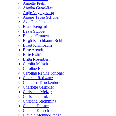
Annette Prehn
Annika Graaf-Rau
Antje Vogelgesang
Ariane-Tabea Schüller
Aza Gleichmann
Beate Bengard
Beate Stubbe
Bianka Grunow
Birgit Kirschbaum-Behl
Birgit Kischbaum
Birte Arendt
Birte Holtfreter
Britta Rosenberg
Carolin Malsch
Caroline Bost
Caroline Regina Schöner
Caterina Redwanz
Catharina Druckenbrod
Charlotte Gauckler
Christiane Melzig
Christiane Pink
Christina Stremming
Claudia Hübner
Claudia Kalisch
Claudia Meinke-Franze