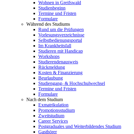
Wohnen in Greifswald
Studienbeginn
Termine und Fristen
Formulare
Während des Studiums
Rund um die Prüfungen
Vorlesungsverzeichnisse
Selbstbedienungsportal
Im Krankheitsfall
Studieren mit Handicap
Workshops
Studierendenausweis
Rückmeldung
Kosten & Finanzierung
Beurlaubung
Studiengang- & Hochschulwechsel
Termine und Fristen
Formulare
Nach dem Studium
Exmatrikulation
Promotionsstudium
Zweitstudium
Career Services
Postgraduales und Weiterbildendes Studium
Gasthörer