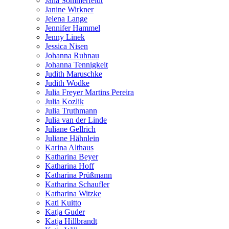
Jana Sommerfeldt
Janine Wirkner
Jelena Lange
Jennifer Hammel
Jenny Linek
Jessica Nisen
Johanna Ruhnau
Johanna Tennigkeit
Judith Maruschke
Judith Wodke
Julia Freyer Martins Pereira
Julia Kozlik
Julia Truthmann
Julia van der Linde
Juliane Gellrich
Juliane Hähnlein
Karina Althaus
Katharina Beyer
Katharina Hoff
Katharina Prüßmann
Katharina Schaufler
Katharina Witzke
Kati Kuitto
Katja Guder
Katja Hillbrandt