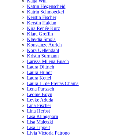
Katja Will
Katrin Hegenscheid
Katrin Schmoeckel
Kerstin Fischer
Kerstin Haldan
Kira Renée Kurz
Klara Greffin
Klavdia Smola
Konstanze Aurich
Kora Uellendahl
Kristin Surmann
Larissa Milena Busch
Laura Dittrich
Laura Hundt
Laura Kettel
Laura L. de Freitas Chama
Lena Partzsch
Leonie Boyn
Levke Aduda
Lina Fischer
Lina Herbst
Lisa Klingsporn
Lisa Maletzki
Lisa Tippelt
Livia Victoria Patrono