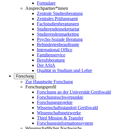
Formulare
Ansprechpartner*innen
Zentrale Studienberatung
Zentrales Prüfungsamt
Fachstudienberatungen
Studierendensekretariat
Studierendenmarketing
Psycho-Soziale Beratung
Behindertenbeauftragte
International Office
Familienservice
Berufsberatung
Der AStA
Qualität in Studium und Lehre
Forschung
Zur Hauptseite Forschung
Forschungsprofil
Forschung an der Universität Greifswald
Forschungsschwerpunkte
Forschungsprojekte
Wissenschaftsstandort Greifswald
Wissenschaftsnetzwerke
Third Mission & Transfer
Forschungsinformationssystem
Wissenschaftlicher Nachwuchs