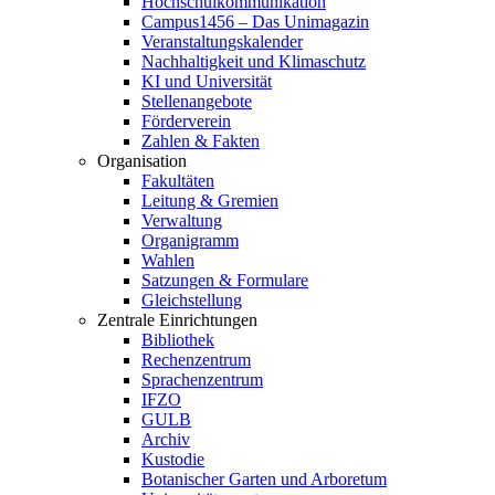
Hochschulkommunikation
Campus1456 – Das Unimagazin
Veranstaltungskalender
Nachhaltigkeit und Klimaschutz
KI und Universität
Stellenangebote
Förderverein
Zahlen & Fakten
Organisation
Fakultäten
Leitung & Gremien
Verwaltung
Organigramm
Wahlen
Satzungen & Formulare
Gleichstellung
Zentrale Einrichtungen
Bibliothek
Rechenzentrum
Sprachenzentrum
IFZO
GULB
Archiv
Kustodie
Botanischer Garten und Arboretum