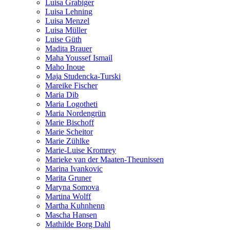
Luisa Grabiger
Luisa Lehning
Luisa Menzel
Luisa Müller
Luise Güth
Madita Brauer
Maha Youssef Ismail
Maho Inoue
Maja Studencka-Turski
Mareike Fischer
Maria Dib
Maria Logotheti
Maria Nordengrün
Marie Bischoff
Marie Scheitor
Marie Zühlke
Marie-Luise Kromrey
Marieke van der Maaten-Theunissen
Marina Ivankovic
Marita Gruner
Maryna Somova
Martina Wolff
Martha Kuhnhenn
Mascha Hansen
Mathilde Borg Dahl