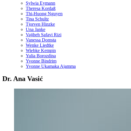
Sylwia Eymann
Theresa Kordaß
Thi-Huong Nguyen
Tina Schultz
Tjorven Hinzke
Una Janke
Vajiheh Safavi Rizi
Vanessa Domsta
Wenke Liedtke
Wiebke Kempin
Yulia Borozdina
Yvonne Bindrim
Yvonne Ukamaka Ajamma
Dr. Ana Vasić