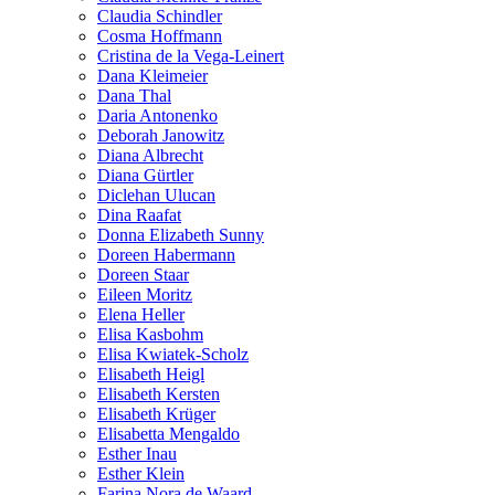
Claudia Schindler
Cosma Hoffmann
Cristina de la Vega-Leinert
Dana Kleimeier
Dana Thal
Daria Antonenko
Deborah Janowitz
Diana Albrecht
Diana Gürtler
Diclehan Ulucan
Dina Raafat
Donna Elizabeth Sunny
Doreen Habermann
Doreen Staar
Eileen Moritz
Elena Heller
Elisa Kasbohm
Elisa Kwiatek-Scholz
Elisabeth Heigl
Elisabeth Kersten
Elisabeth Krüger
Elisabetta Mengaldo
Esther Inau
Esther Klein
Farina Nora de Waard