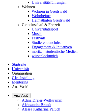
Universitätsführungen
Wohnen
Wohnen in Greifswald
Wohnheime
Heimathafen Greifswald
Gemeinschaft & Freizeit
Universitätssport
Musik
Festivals
Studierendenclubs
Engagement & Initiativen
moritz – studentische Medien
wissenlocktmich
Startseite
Universität
Organisation
Gleichstellung
Mentoring
Ana Vasić
Ana Vasić
Adina Dreier-Wolfgramm
Aleksandra Brandt
Alessa Katharina Paluch