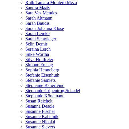
Ruth Tamara Montero Meza
Sandra Maaß
Sara Vaz Mendes
Sarah Altmann
Sarah Baudis
Sarah-Johanna Klose
Sarah Lemke
Sarah Schwieger
Selin Demir
Seraina Lerch
Silke Wortha
Silva Holtfreter
Simone Freitag
Sophia Henneberg
Stefanie Eisenhuth
Stefanie Samietz
Stephanie Bauerfeind
Stephanie Gripentrog-Schedel
Stephanie Könemann
Susan Reichelt
Susanna Desole
Susanne Fischer
Susanne Kabatnik
Susanne Nicolai
Susanne Sievers