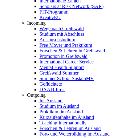
Internationale Zahlen
Scholars at Risk Network (SAR)
FIT-Programm
KreativEU
Incoming
Wege nach Greifswald
Studium mit Abschluss
Austauschstudium
Free Mover und Praktikum
Forschen & Lehren in Greifswald
Promotion in Greifswald
International Career Service
Mental Health Support
Greifswald Summer
Summer School SustainMV
Geflüchtete
DAAD-Preis
Outgoing
Ins Ausland
Studium im Ausland
Praktikum im Ausland
Kurzaufenthalte im Ausland
Teaching Internationally
Forschen & Lehren im Ausland
Fort- und Weiterbildung im Ausland