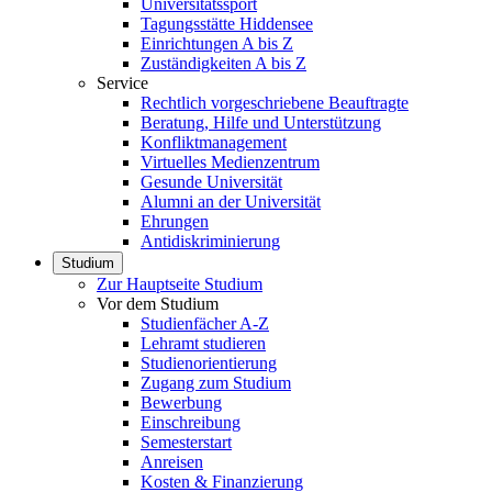
Universitätssport
Tagungsstätte Hiddensee
Einrichtungen A bis Z
Zuständigkeiten A bis Z
Service
Rechtlich vorgeschriebene Beauftragte
Beratung, Hilfe und Unterstützung
Konfliktmanagement
Virtuelles Medienzentrum
Gesunde Universität
Alumni an der Universität
Ehrungen
Antidiskriminierung
Studium
Zur Hauptseite Studium
Vor dem Studium
Studienfächer A-Z
Lehramt studieren
Studienorientierung
Zugang zum Studium
Bewerbung
Einschreibung
Semesterstart
Anreisen
Kosten & Finanzierung