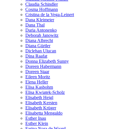
Claudia Schindler
Cosma Hoffmann
Cristina de la Vega-Leinert
Dana Kleimeier
Dana Thal
Daria Antonenko
Deborah Janowitz
Diana Albrecht
Diana Gürtler
Diclehan Ulucan
Dina Raafat
Donna Elizabeth Sunny
Doreen Habermann
Doreen Staar
Eileen Moritz
Elena Heller
Elisa Kasbohm
Elisa Kwiatek-Scholz
Elisabeth Heigl
Elisabeth Kersten
Elisabeth Krüger
Elisabetta Mengaldo
Esther Inau
Esther Klein
Farina Nora de Waard