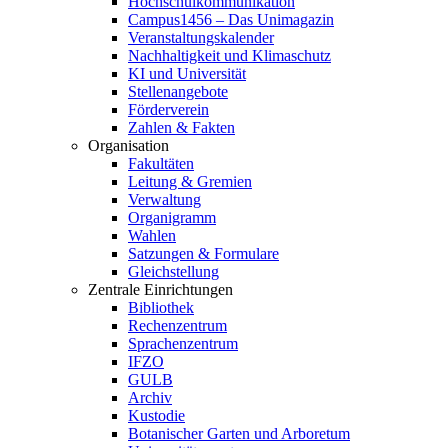
Hochschulkommunikation
Campus1456 – Das Unimagazin
Veranstaltungskalender
Nachhaltigkeit und Klimaschutz
KI und Universität
Stellenangebote
Förderverein
Zahlen & Fakten
Organisation
Fakultäten
Leitung & Gremien
Verwaltung
Organigramm
Wahlen
Satzungen & Formulare
Gleichstellung
Zentrale Einrichtungen
Bibliothek
Rechenzentrum
Sprachenzentrum
IFZO
GULB
Archiv
Kustodie
Botanischer Garten und Arboretum