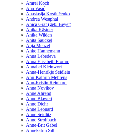
Amrei Koch
Ana Vasić
Anastasija Kostiučenko
Andrea Westphal
Anica Graf (geb. Beyer)
Anika Kästner
Anika Wilden
Anita Sauckel
Anja Menzel
Anke Hannemann
Anna Lebedeva
Anna Elisabeth Fromm
Annabel Kleinwort
Anna-Henrikje Seidlein
Ann-Kathrin Mehrens
Ann-Kristin Reinhard
Anna Novikov
Anne Ahrend
Anne Blawert
Anne Diehr
Anne Leonard
Anne Seidlitz
Anne Strohbach
Anne-Brit Gäbel
Annekatrin Sill