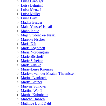
Luisa Grabiger
Luisa Lehning
Luisa Menzel
Luisa Müller
Luise Güth
Madita Brauer
Maha Youssef Ismail
Maho Inoue
Maja Studencka-Turski
Mareike Fischer
Maria Dib
Maria Logotheti
Maria Nordengrün
Marie Bischoff
Marie Scheitor
Marie Zühlke
Marie-Luise Kromrey
Marieke van der Maaten-Theunissen
Marina Ivankovic
Marita Gruner
Maryna Somova
Martina Wolff
Martha Kuhnhenn
Mascha Hansen
Mathilde Borg Dahl