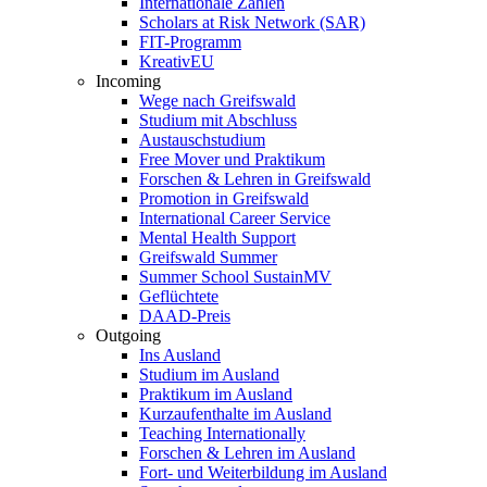
Internationale Zahlen
Scholars at Risk Network (SAR)
FIT-Programm
KreativEU
Incoming
Wege nach Greifswald
Studium mit Abschluss
Austauschstudium
Free Mover und Praktikum
Forschen & Lehren in Greifswald
Promotion in Greifswald
International Career Service
Mental Health Support
Greifswald Summer
Summer School SustainMV
Geflüchtete
DAAD-Preis
Outgoing
Ins Ausland
Studium im Ausland
Praktikum im Ausland
Kurzaufenthalte im Ausland
Teaching Internationally
Forschen & Lehren im Ausland
Fort- und Weiterbildung im Ausland