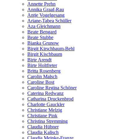
Annette Prehn
Annika Graaf-Rau
Antje Vogelgesang
Ariane-Tabea Schüller
Aza Gleichmann
Beate Bengard
Beate Stubbe
Bianka Grunow
Birgit Kirschbaum-Behl
Birgit Kischbaum
Birte Arendt
Birte Holtfreter
Britta Rosenberg
Carolin Malsch
Caroline Bost
Caroline Regina Schöner
Caterina Redwanz
Catharina Druckenbrod
Charlotte Gauckler
Christiane Melzig
Christiane Pink
Christina Stremming
Claudia Hübner
Claudia Kalisch
Claudia Meinke-Franze