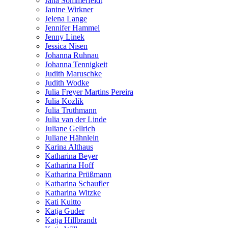
Jana Sommerfeldt
Janine Wirkner
Jelena Lange
Jennifer Hammel
Jenny Linek
Jessica Nisen
Johanna Ruhnau
Johanna Tennigkeit
Judith Maruschke
Judith Wodke
Julia Freyer Martins Pereira
Julia Kozlik
Julia Truthmann
Julia van der Linde
Juliane Gellrich
Juliane Hähnlein
Karina Althaus
Katharina Beyer
Katharina Hoff
Katharina Prüßmann
Katharina Schaufler
Katharina Witzke
Kati Kuitto
Katja Guder
Katja Hillbrandt