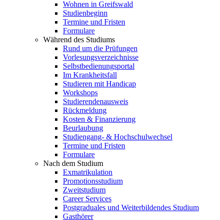
Wohnen in Greifswald
Studienbeginn
Termine und Fristen
Formulare
Während des Studiums
Rund um die Prüfungen
Vorlesungsverzeichnisse
Selbstbedienungsportal
Im Krankheitsfall
Studieren mit Handicap
Workshops
Studierendenausweis
Rückmeldung
Kosten & Finanzierung
Beurlaubung
Studiengang- & Hochschulwechsel
Termine und Fristen
Formulare
Nach dem Studium
Exmatrikulation
Promotionsstudium
Zweitstudium
Career Services
Postgraduales und Weiterbildendes Studium
Gasthörer