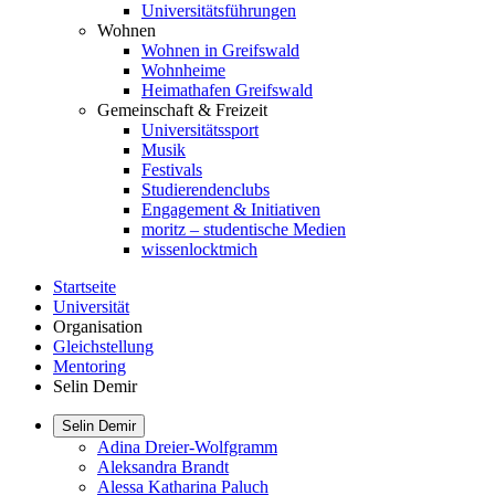
Universitätsführungen
Wohnen
Wohnen in Greifswald
Wohnheime
Heimathafen Greifswald
Gemeinschaft & Freizeit
Universitätssport
Musik
Festivals
Studierendenclubs
Engagement & Initiativen
moritz – studentische Medien
wissenlocktmich
Startseite
Universität
Organisation
Gleichstellung
Mentoring
Selin Demir
Selin Demir
Adina Dreier-Wolfgramm
Aleksandra Brandt
Alessa Katharina Paluch