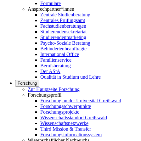
Formulare
Ansprechpartner*innen
Zentrale Studienberatung
Zentrales Prüfungsamt
Fachstudienberatungen
Studierendensekretariat
Studierendenmarketing
Psycho-Soziale Beratung
Behindertenbeauftragte
International Office
Familienservice
Berufsberatung
Der AStA
Qualität in Studium und Lehre
Forschung
Zur Hauptseite Forschung
Forschungsprofil
Forschung an der Universität Greifswald
Forschungsschwerpunkte
Forschungsprojekte
Wissenschaftsstandort Greifswald
Wissenschaftsnetzwerke
Third Mission & Transfer
Forschungsinformationssystem
Wissenschaftlicher Nachwuchs