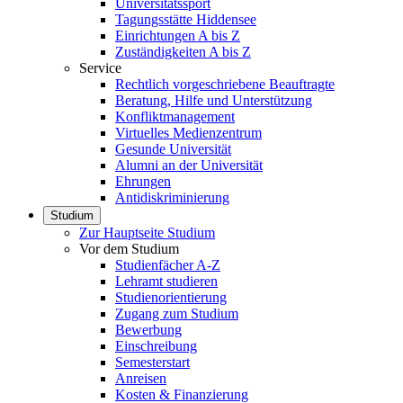
Universitätssport
Tagungsstätte Hiddensee
Einrichtungen A bis Z
Zuständigkeiten A bis Z
Service
Rechtlich vorgeschriebene Beauftragte
Beratung, Hilfe und Unterstützung
Konfliktmanagement
Virtuelles Medienzentrum
Gesunde Universität
Alumni an der Universität
Ehrungen
Antidiskriminierung
Studium
Zur Hauptseite Studium
Vor dem Studium
Studienfächer A-Z
Lehramt studieren
Studienorientierung
Zugang zum Studium
Bewerbung
Einschreibung
Semesterstart
Anreisen
Kosten & Finanzierung