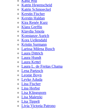
Katja Will
Katrin Hegenscheid
Katrin Schmoeckel
Kerstin Fischer
Kerstin Haldan
Kira Renée Kurz
Klara Greffin
Klavdia Smola
Konstanze Aurich
Kora Uellendahl
Kristin Surmann
Larissa Milena Busch
Laura Dittrich
Laura Hundt
Laura Kettel
Laura L. de Freitas Chama
Lena Partzsch
Leonie Boyn
Levke Aduda
Lina Fischer
Lina Herbst
Lisa Klingsporn
Lisa Maletzki
Lisa Tippelt
Livia Victoria Patrono