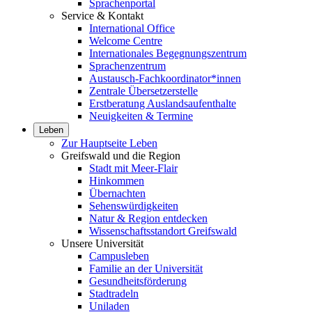
Sprachenportal
Service & Kontakt
International Office
Welcome Centre
Internationales Begegnungszentrum
Sprachenzentrum
Austausch-Fachkoordinator*innen
Zentrale Übersetzerstelle
Erstberatung Auslandsaufenthalte
Neuigkeiten & Termine
Leben
Zur Hauptseite Leben
Greifswald und die Region
Stadt mit Meer-Flair
Hinkommen
Übernachten
Sehenswürdigkeiten
Natur & Region entdecken
Wissenschaftsstandort Greifswald
Unsere Universität
Campusleben
Familie an der Universität
Gesundheitsförderung
Stadtradeln
Uniladen