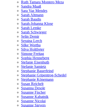
Ruth Tamara Montero Meza
Sandra Maaß
Sara Vaz Mendes
Sarah Altmann
Sarah Baudis
Sarah-Johanna Klose
Sarah Lemke
Sarah Schwieger
Selin Demir
Seraina Lerch
Silke Wortha
Silva Holtfreter
Simone Freitag
Sophia Henneberg
Stefanie Eisenhuth
Stefanie Samietz
Stephanie Bauerfeind
Stephanie Gripentrog-Schedel
Stephanie Könemann
Susan Reichelt
Susanna Desole
Susanne Fischer
Susanne Kabatnik
Susanne Nicolai
Susanne Sievers