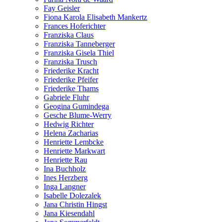
Fay Geisler
Fiona Karola Elisabeth Mankertz
Frances Hoferichter
Franziska Claus
Franziska Tanneberger
Franziska Gisela Thiel
Franziska Trusch
Friederike Kracht
Friederike Pfeifer
Friederike Thams
Gabriele Fluhr
Geogina Gumindega
Gesche Blume-Werry
Hedwig Richter
Helena Zacharias
Henriette Lembcke
Henriette Markwart
Henriette Rau
Ina Buchholz
Ines Herzberg
Inga Langner
Isabelle Dolezalek
Jana Christin Hingst
Jana Kiesendahl