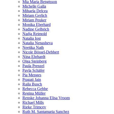
Mia Maria Bengtsson
Michelle Galla
Mihaela Delcea
Miriam Gerlich
Miriam Peuker
Monika Eberhard
Nadine Gelbrich
Nadja Reimold
Natalia Iost
Natalia Nenasheva
Neetika Nath
Nicole Bössel-Debbert
Nina Ehrhardt
Olga Steinberg
Paula Prenzel
Pavla Schäfer
Pia Menges
Pragati Jain
Raila Busch
Rebecca Gebbe
Regina Müller
Renske Johanna Elisa Vroom
Richael Mills
Rieke Trimçev
Ruth M. Santamaria Sanchez