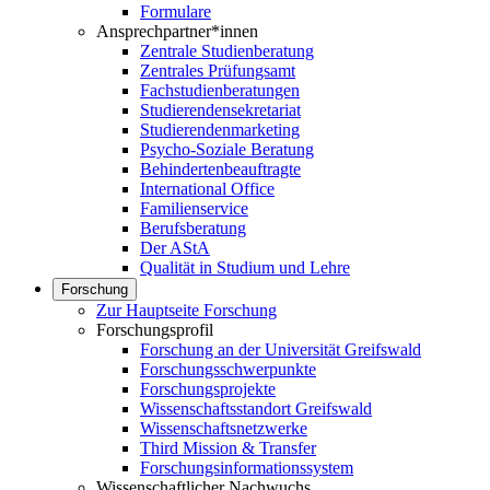
Formulare
Ansprechpartner*innen
Zentrale Studienberatung
Zentrales Prüfungsamt
Fachstudienberatungen
Studierendensekretariat
Studierendenmarketing
Psycho-Soziale Beratung
Behindertenbeauftragte
International Office
Familienservice
Berufsberatung
Der AStA
Qualität in Studium und Lehre
Forschung
Zur Hauptseite Forschung
Forschungsprofil
Forschung an der Universität Greifswald
Forschungsschwerpunkte
Forschungsprojekte
Wissenschaftsstandort Greifswald
Wissenschaftsnetzwerke
Third Mission & Transfer
Forschungsinformationssystem
Wissenschaftlicher Nachwuchs