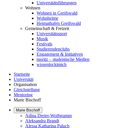
Universitätsführungen
Wohnen
Wohnen in Greifswald
Wohnheime
Heimathafen Greifswald
Gemeinschaft & Freizeit
Universitätssport
Musik
Festivals
Studierendenclubs
Engagement & Initiativen
moritz – studentische Medien
wissenlocktmich
Startseite
Universität
Organisation
Gleichstellung
Mentoring
Marie Bischoff
Marie Bischoff
Adina Dreier-Wolfgramm
Aleksandra Brandt
Alessa Katharina Paluch