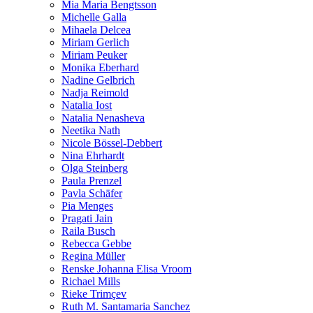
Mia Maria Bengtsson
Michelle Galla
Mihaela Delcea
Miriam Gerlich
Miriam Peuker
Monika Eberhard
Nadine Gelbrich
Nadja Reimold
Natalia Iost
Natalia Nenasheva
Neetika Nath
Nicole Bössel-Debbert
Nina Ehrhardt
Olga Steinberg
Paula Prenzel
Pavla Schäfer
Pia Menges
Pragati Jain
Raila Busch
Rebecca Gebbe
Regina Müller
Renske Johanna Elisa Vroom
Richael Mills
Rieke Trimçev
Ruth M. Santamaria Sanchez