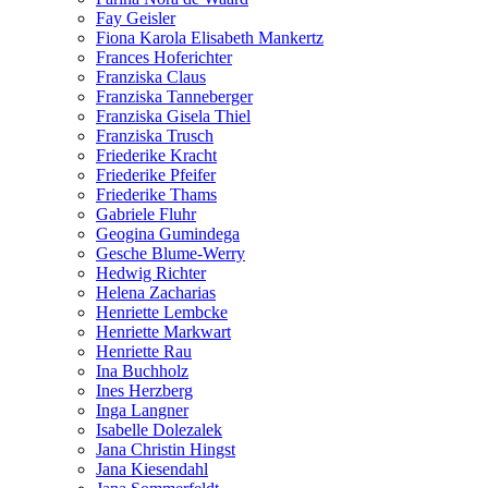
Fay Geisler
Fiona Karola Elisabeth Mankertz
Frances Hoferichter
Franziska Claus
Franziska Tanneberger
Franziska Gisela Thiel
Franziska Trusch
Friederike Kracht
Friederike Pfeifer
Friederike Thams
Gabriele Fluhr
Geogina Gumindega
Gesche Blume-Werry
Hedwig Richter
Helena Zacharias
Henriette Lembcke
Henriette Markwart
Henriette Rau
Ina Buchholz
Ines Herzberg
Inga Langner
Isabelle Dolezalek
Jana Christin Hingst
Jana Kiesendahl