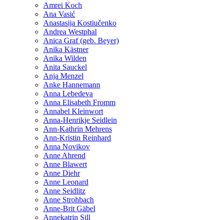
Amrei Koch
Ana Vasić
Anastasija Kostiučenko
Andrea Westphal
Anica Graf (geb. Beyer)
Anika Kästner
Anika Wilden
Anita Sauckel
Anja Menzel
Anke Hannemann
Anna Lebedeva
Anna Elisabeth Fromm
Annabel Kleinwort
Anna-Henrikje Seidlein
Ann-Kathrin Mehrens
Ann-Kristin Reinhard
Anna Novikov
Anne Ahrend
Anne Blawert
Anne Diehr
Anne Leonard
Anne Seidlitz
Anne Strohbach
Anne-Brit Gäbel
Annekatrin Sill