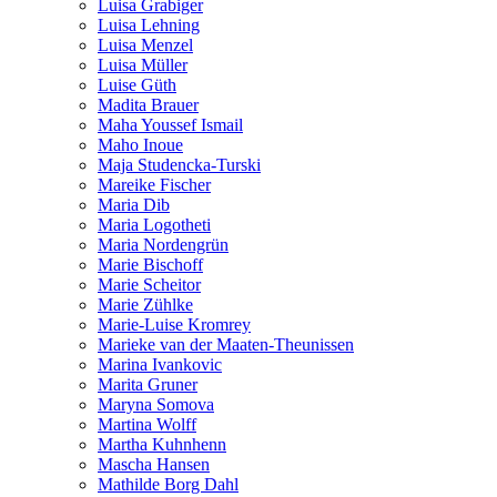
Luisa Grabiger
Luisa Lehning
Luisa Menzel
Luisa Müller
Luise Güth
Madita Brauer
Maha Youssef Ismail
Maho Inoue
Maja Studencka-Turski
Mareike Fischer
Maria Dib
Maria Logotheti
Maria Nordengrün
Marie Bischoff
Marie Scheitor
Marie Zühlke
Marie-Luise Kromrey
Marieke van der Maaten-Theunissen
Marina Ivankovic
Marita Gruner
Maryna Somova
Martina Wolff
Martha Kuhnhenn
Mascha Hansen
Mathilde Borg Dahl