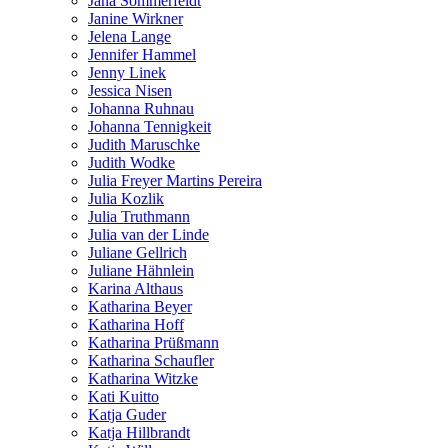
Jana Sommerfeldt
Janine Wirkner
Jelena Lange
Jennifer Hammel
Jenny Linek
Jessica Nisen
Johanna Ruhnau
Johanna Tennigkeit
Judith Maruschke
Judith Wodke
Julia Freyer Martins Pereira
Julia Kozlik
Julia Truthmann
Julia van der Linde
Juliane Gellrich
Juliane Hähnlein
Karina Althaus
Katharina Beyer
Katharina Hoff
Katharina Prüßmann
Katharina Schaufler
Katharina Witzke
Kati Kuitto
Katja Guder
Katja Hillbrandt