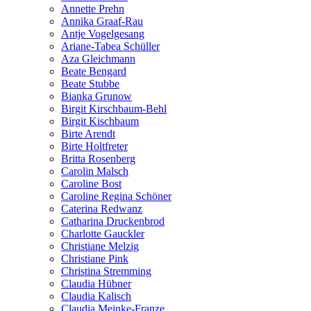
Annette Prehn
Annika Graaf-Rau
Antje Vogelgesang
Ariane-Tabea Schüller
Aza Gleichmann
Beate Bengard
Beate Stubbe
Bianka Grunow
Birgit Kirschbaum-Behl
Birgit Kischbaum
Birte Arendt
Birte Holtfreter
Britta Rosenberg
Carolin Malsch
Caroline Bost
Caroline Regina Schöner
Caterina Redwanz
Catharina Druckenbrod
Charlotte Gauckler
Christiane Melzig
Christiane Pink
Christina Stremming
Claudia Hübner
Claudia Kalisch
Claudia Meinke-Franze