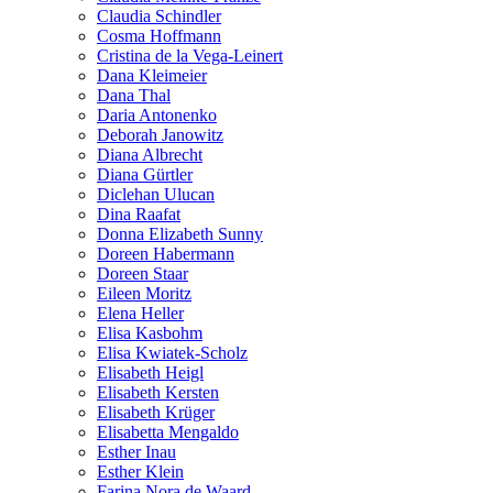
Claudia Schindler
Cosma Hoffmann
Cristina de la Vega-Leinert
Dana Kleimeier
Dana Thal
Daria Antonenko
Deborah Janowitz
Diana Albrecht
Diana Gürtler
Diclehan Ulucan
Dina Raafat
Donna Elizabeth Sunny
Doreen Habermann
Doreen Staar
Eileen Moritz
Elena Heller
Elisa Kasbohm
Elisa Kwiatek-Scholz
Elisabeth Heigl
Elisabeth Kersten
Elisabeth Krüger
Elisabetta Mengaldo
Esther Inau
Esther Klein
Farina Nora de Waard