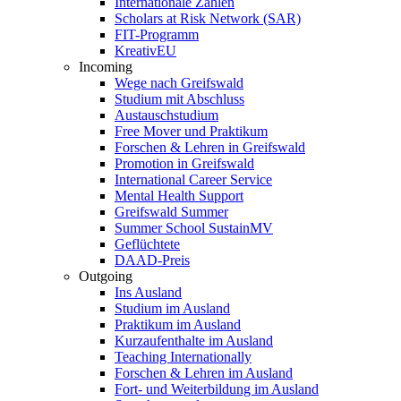
Internationale Zahlen
Scholars at Risk Network (SAR)
FIT-Programm
KreativEU
Incoming
Wege nach Greifswald
Studium mit Abschluss
Austauschstudium
Free Mover und Praktikum
Forschen & Lehren in Greifswald
Promotion in Greifswald
International Career Service
Mental Health Support
Greifswald Summer
Summer School SustainMV
Geflüchtete
DAAD-Preis
Outgoing
Ins Ausland
Studium im Ausland
Praktikum im Ausland
Kurzaufenthalte im Ausland
Teaching Internationally
Forschen & Lehren im Ausland
Fort- und Weiterbildung im Ausland