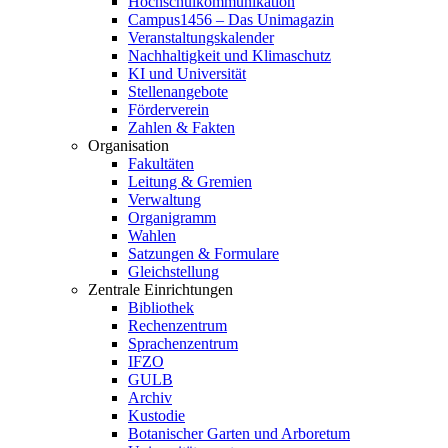
Hochschulkommunikation
Campus1456 – Das Unimagazin
Veranstaltungskalender
Nachhaltigkeit und Klimaschutz
KI und Universität
Stellenangebote
Förderverein
Zahlen & Fakten
Organisation
Fakultäten
Leitung & Gremien
Verwaltung
Organigramm
Wahlen
Satzungen & Formulare
Gleichstellung
Zentrale Einrichtungen
Bibliothek
Rechenzentrum
Sprachenzentrum
IFZO
GULB
Archiv
Kustodie
Botanischer Garten und Arboretum