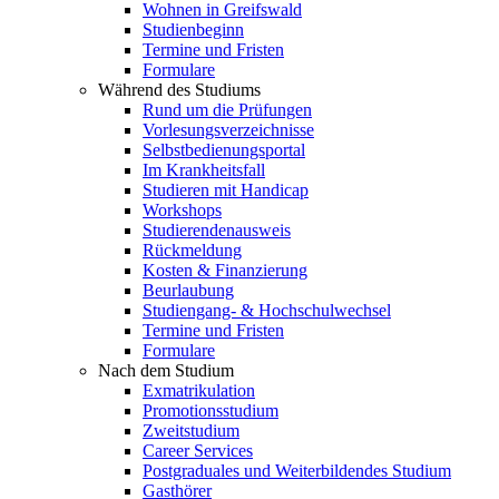
Wohnen in Greifswald
Studienbeginn
Termine und Fristen
Formulare
Während des Studiums
Rund um die Prüfungen
Vorlesungsverzeichnisse
Selbstbedienungsportal
Im Krankheitsfall
Studieren mit Handicap
Workshops
Studierendenausweis
Rückmeldung
Kosten & Finanzierung
Beurlaubung
Studiengang- & Hochschulwechsel
Termine und Fristen
Formulare
Nach dem Studium
Exmatrikulation
Promotionsstudium
Zweitstudium
Career Services
Postgraduales und Weiterbildendes Studium
Gasthörer