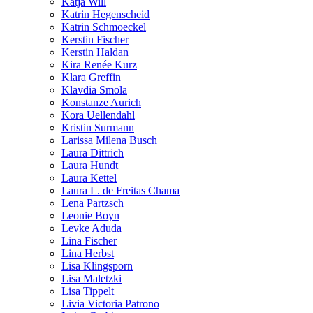
Katja Will
Katrin Hegenscheid
Katrin Schmoeckel
Kerstin Fischer
Kerstin Haldan
Kira Renée Kurz
Klara Greffin
Klavdia Smola
Konstanze Aurich
Kora Uellendahl
Kristin Surmann
Larissa Milena Busch
Laura Dittrich
Laura Hundt
Laura Kettel
Laura L. de Freitas Chama
Lena Partzsch
Leonie Boyn
Levke Aduda
Lina Fischer
Lina Herbst
Lisa Klingsporn
Lisa Maletzki
Lisa Tippelt
Livia Victoria Patrono