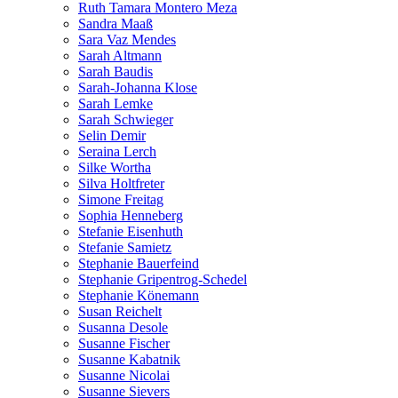
Ruth Tamara Montero Meza
Sandra Maaß
Sara Vaz Mendes
Sarah Altmann
Sarah Baudis
Sarah-Johanna Klose
Sarah Lemke
Sarah Schwieger
Selin Demir
Seraina Lerch
Silke Wortha
Silva Holtfreter
Simone Freitag
Sophia Henneberg
Stefanie Eisenhuth
Stefanie Samietz
Stephanie Bauerfeind
Stephanie Gripentrog-Schedel
Stephanie Könemann
Susan Reichelt
Susanna Desole
Susanne Fischer
Susanne Kabatnik
Susanne Nicolai
Susanne Sievers