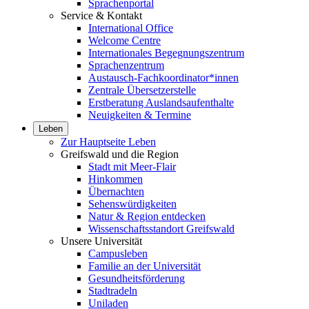
Sprachenportal
Service & Kontakt
International Office
Welcome Centre
Internationales Begegnungszentrum
Sprachenzentrum
Austausch-Fachkoordinator*innen
Zentrale Übersetzerstelle
Erstberatung Auslandsaufenthalte
Neuigkeiten & Termine
Leben
Zur Hauptseite Leben
Greifswald und die Region
Stadt mit Meer-Flair
Hinkommen
Übernachten
Sehenswürdigkeiten
Natur & Region entdecken
Wissenschaftsstandort Greifswald
Unsere Universität
Campusleben
Familie an der Universität
Gesundheitsförderung
Stadtradeln
Uniladen