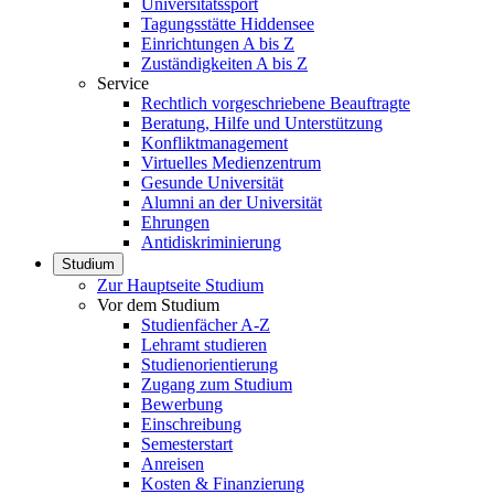
Universitätssport
Tagungsstätte Hiddensee
Einrichtungen A bis Z
Zuständigkeiten A bis Z
Service
Rechtlich vorgeschriebene Beauftragte
Beratung, Hilfe und Unterstützung
Konfliktmanagement
Virtuelles Medienzentrum
Gesunde Universität
Alumni an der Universität
Ehrungen
Antidiskriminierung
Studium
Zur Hauptseite Studium
Vor dem Studium
Studienfächer A-Z
Lehramt studieren
Studienorientierung
Zugang zum Studium
Bewerbung
Einschreibung
Semesterstart
Anreisen
Kosten & Finanzierung