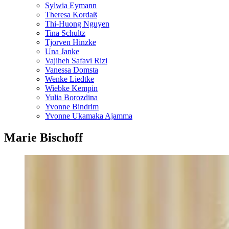
Sylwia Eymann
Theresa Kordaß
Thi-Huong Nguyen
Tina Schultz
Tjorven Hinzke
Una Janke
Vajiheh Safavi Rizi
Vanessa Domsta
Wenke Liedtke
Wiebke Kempin
Yulia Borozdina
Yvonne Bindrim
Yvonne Ukamaka Ajamma
Marie Bischoff