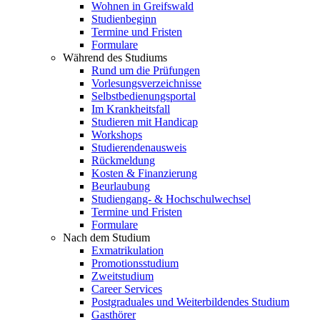
Wohnen in Greifswald
Studienbeginn
Termine und Fristen
Formulare
Während des Studiums
Rund um die Prüfungen
Vorlesungsverzeichnisse
Selbstbedienungsportal
Im Krankheitsfall
Studieren mit Handicap
Workshops
Studierendenausweis
Rückmeldung
Kosten & Finanzierung
Beurlaubung
Studiengang- & Hochschulwechsel
Termine und Fristen
Formulare
Nach dem Studium
Exmatrikulation
Promotionsstudium
Zweitstudium
Career Services
Postgraduales und Weiterbildendes Studium
Gasthörer