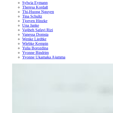
Sylwia Eymann
Theresa Kordaß
Thi-Huong Nguyen
Tina Schultz
Tjorven Hinzke
Una Janke
Vajiheh Safavi Rizi
Vanessa Domsta
Wenke Liedtke
Wiebke Kempin
Yulia Borozdina
Yvonne Bindrim
Yvonne Ukamaka Ajamma