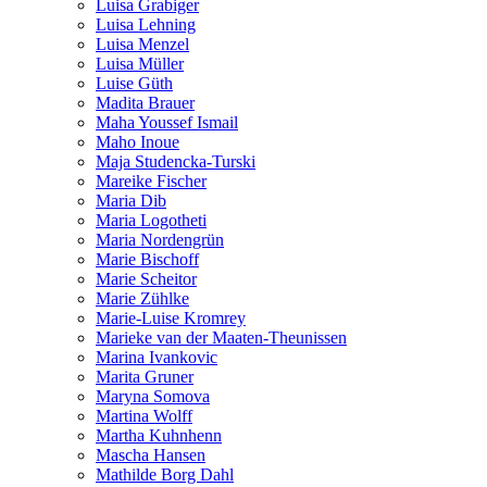
Luisa Grabiger
Luisa Lehning
Luisa Menzel
Luisa Müller
Luise Güth
Madita Brauer
Maha Youssef Ismail
Maho Inoue
Maja Studencka-Turski
Mareike Fischer
Maria Dib
Maria Logotheti
Maria Nordengrün
Marie Bischoff
Marie Scheitor
Marie Zühlke
Marie-Luise Kromrey
Marieke van der Maaten-Theunissen
Marina Ivankovic
Marita Gruner
Maryna Somova
Martina Wolff
Martha Kuhnhenn
Mascha Hansen
Mathilde Borg Dahl