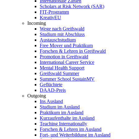
Internationale Zahlen
Scholars at Risk Network (SAR)
FIT-Programm
KreativEU
Incoming
Wege nach Greifswald
Studium mit Abschluss
Austauschstudium
Free Mover und Praktikum
Forschen & Lehren in Greifswald
Promotion in Greifswald
International Career Service
Mental Health Support
Greifswald Summer
Summer School SustainMV
Geflüchtete
DAAD-Preis
Outgoing
Ins Ausland
Studium im Ausland
Praktikum im Ausland
Kurzaufenthalte im Ausland
Teaching Internationally
Forschen & Lehren im Ausland
Fort- und Weiterbildung im Ausland