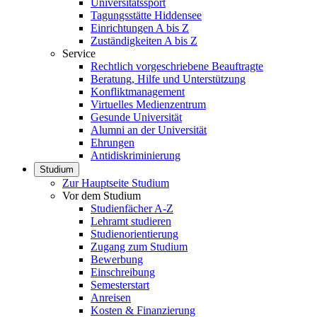
Universitätssport
Tagungsstätte Hiddensee
Einrichtungen A bis Z
Zuständigkeiten A bis Z
Service
Rechtlich vorgeschriebene Beauftragte
Beratung, Hilfe und Unterstützung
Konfliktmanagement
Virtuelles Medienzentrum
Gesunde Universität
Alumni an der Universität
Ehrungen
Antidiskriminierung
Studium
Zur Hauptseite Studium
Vor dem Studium
Studienfächer A-Z
Lehramt studieren
Studienorientierung
Zugang zum Studium
Bewerbung
Einschreibung
Semesterstart
Anreisen
Kosten & Finanzierung