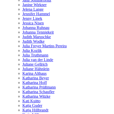
Jana Sommerfeldt
Janine Wirkner
Jelena Lange
Jennifer Hammel
Jenny Linek
Jessica Nisen
Johanna Ruhnau
Johanna Tennigkeit
Judith Maruschke
Judith Wodke
Julia Freyer Martins Pereira
Julia Kozlik
Julia Truthmann
Julia van der Linde
Juliane Gellrich
Juliane Hähnlein
Karina Althaus
Katharina Beyer
Katharina Hoff
Katharina Prüßmann
Katharina Schaufler
Katharina Witzke
Kati Kuitto
Katja Guder
Katja Hillbrandt