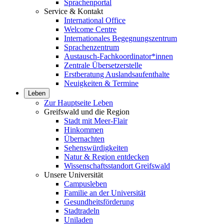
Sprachenportal
Service & Kontakt
International Office
Welcome Centre
Internationales Begegnungszentrum
Sprachenzentrum
Austausch-Fachkoordinator*innen
Zentrale Übersetzerstelle
Erstberatung Auslandsaufenthalte
Neuigkeiten & Termine
Leben
Zur Hauptseite Leben
Greifswald und die Region
Stadt mit Meer-Flair
Hinkommen
Übernachten
Sehenswürdigkeiten
Natur & Region entdecken
Wissenschaftsstandort Greifswald
Unsere Universität
Campusleben
Familie an der Universität
Gesundheitsförderung
Stadtradeln
Uniladen