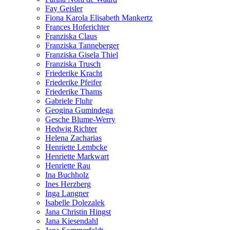
Fay Geisler
Fiona Karola Elisabeth Mankertz
Frances Hoferichter
Franziska Claus
Franziska Tanneberger
Franziska Gisela Thiel
Franziska Trusch
Friederike Kracht
Friederike Pfeifer
Friederike Thams
Gabriele Fluhr
Geogina Gumindega
Gesche Blume-Werry
Hedwig Richter
Helena Zacharias
Henriette Lembcke
Henriette Markwart
Henriette Rau
Ina Buchholz
Ines Herzberg
Inga Langner
Isabelle Dolezalek
Jana Christin Hingst
Jana Kiesendahl