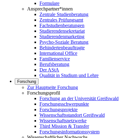
Formulare
Ansprechpartner*innen
Zentrale Studienberatung
Zentrales Prüfungsamt
Fachstudienberatungen
Studierendensekretariat
Studierendenmarketing
Psycho-Soziale Beratung
Behindertenbeauftragte
International Office
Familienservice
Berufsberatung
Der AStA
Qualität in Studium und Lehre
Forschung
Zur Hauptseite Forschung
Forschungsprofil
Forschung an der Universität Greifswald
Forschungsschwerpunkte
Forschungsprojekte
Wissenschaftsstandort Greifswald
Wissenschaftsnetzwerke
Third Mission & Transfer
Forschungsinformationssystem
Wissenschaftlicher Nachwuchs