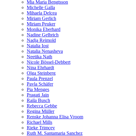
Mia Maria Bengtsson
Michelle Galla
Mihaela Delcea
Miriam Gerlich
Miriam Peuker
Monika Eberhard
Nadine Gelbrich
Nadja Reimold
Natalia Iost
Natalia Nenasheva
Neetika Nath
Nicole Bössel-Debbert
Nina Ehrhardt
Olga Steinberg
Paula Prenzel
Pavla Schäfer
Pia Menges
Pragati Jain
Raila Busch
Rebecca Gebbe
Regina Müller
Renske Johanna Elisa Vroom
Richael Mills
Rieke Trimçev
Ruth M. Santamaria Sanchez