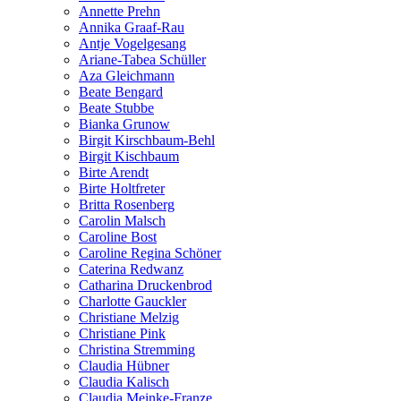
Annette Prehn
Annika Graaf-Rau
Antje Vogelgesang
Ariane-Tabea Schüller
Aza Gleichmann
Beate Bengard
Beate Stubbe
Bianka Grunow
Birgit Kirschbaum-Behl
Birgit Kischbaum
Birte Arendt
Birte Holtfreter
Britta Rosenberg
Carolin Malsch
Caroline Bost
Caroline Regina Schöner
Caterina Redwanz
Catharina Druckenbrod
Charlotte Gauckler
Christiane Melzig
Christiane Pink
Christina Stremming
Claudia Hübner
Claudia Kalisch
Claudia Meinke-Franze