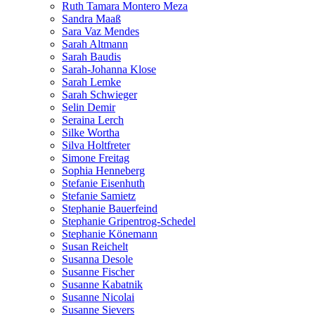
Ruth Tamara Montero Meza
Sandra Maaß
Sara Vaz Mendes
Sarah Altmann
Sarah Baudis
Sarah-Johanna Klose
Sarah Lemke
Sarah Schwieger
Selin Demir
Seraina Lerch
Silke Wortha
Silva Holtfreter
Simone Freitag
Sophia Henneberg
Stefanie Eisenhuth
Stefanie Samietz
Stephanie Bauerfeind
Stephanie Gripentrog-Schedel
Stephanie Könemann
Susan Reichelt
Susanna Desole
Susanne Fischer
Susanne Kabatnik
Susanne Nicolai
Susanne Sievers