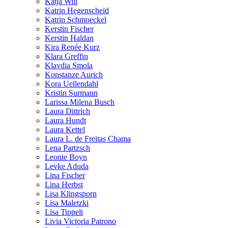
Katja Will
Katrin Hegenscheid
Katrin Schmoeckel
Kerstin Fischer
Kerstin Haldan
Kira Renée Kurz
Klara Greffin
Klavdia Smola
Konstanze Aurich
Kora Uellendahl
Kristin Surmann
Larissa Milena Busch
Laura Dittrich
Laura Hundt
Laura Kettel
Laura L. de Freitas Chama
Lena Partzsch
Leonie Boyn
Levke Aduda
Lina Fischer
Lina Herbst
Lisa Klingsporn
Lisa Maletzki
Lisa Tippelt
Livia Victoria Patrono