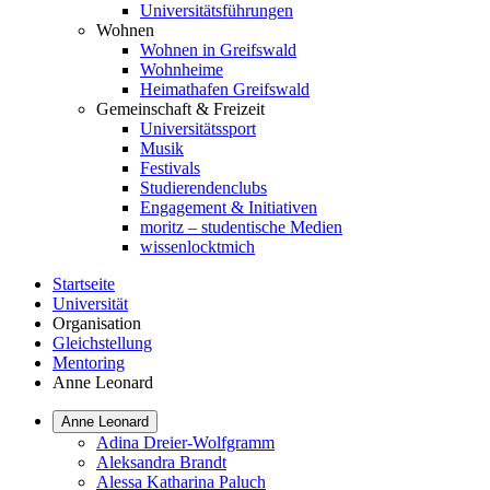
Universitätsführungen
Wohnen
Wohnen in Greifswald
Wohnheime
Heimathafen Greifswald
Gemeinschaft & Freizeit
Universitätssport
Musik
Festivals
Studierendenclubs
Engagement & Initiativen
moritz – studentische Medien
wissenlocktmich
Startseite
Universität
Organisation
Gleichstellung
Mentoring
Anne Leonard
Anne Leonard
Adina Dreier-Wolfgramm
Aleksandra Brandt
Alessa Katharina Paluch