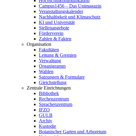
Hochschulkommunikation
Campus1456 – Das Unimagazin
Veranstaltungskalender
Nachhaltigkeit und Klimaschutz
KI und Universität
Stellenangebote
Förderverein
Zahlen & Fakten
Organisation
Fakultäten
Leitung & Gremien
Verwaltung
Organigramm
Wahlen
Satzungen & Formulare
Gleichstellung
Zentrale Einrichtungen
Bibliothek
Rechenzentrum
Sprachenzentrum
IFZO
GULB
Archiv
Kustodie
Botanischer Garten und Arboretum