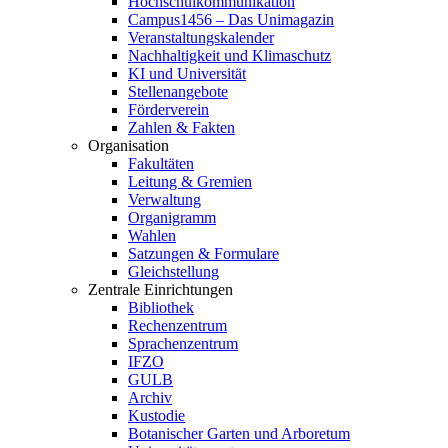
Hochschulkommunikation
Campus1456 – Das Unimagazin
Veranstaltungskalender
Nachhaltigkeit und Klimaschutz
KI und Universität
Stellenangebote
Förderverein
Zahlen & Fakten
Organisation
Fakultäten
Leitung & Gremien
Verwaltung
Organigramm
Wahlen
Satzungen & Formulare
Gleichstellung
Zentrale Einrichtungen
Bibliothek
Rechenzentrum
Sprachenzentrum
IFZO
GULB
Archiv
Kustodie
Botanischer Garten und Arboretum