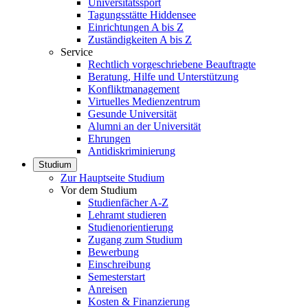
Universitätssport
Tagungsstätte Hiddensee
Einrichtungen A bis Z
Zuständigkeiten A bis Z
Service
Rechtlich vorgeschriebene Beauftragte
Beratung, Hilfe und Unterstützung
Konfliktmanagement
Virtuelles Medienzentrum
Gesunde Universität
Alumni an der Universität
Ehrungen
Antidiskriminierung
Studium
Zur Hauptseite Studium
Vor dem Studium
Studienfächer A-Z
Lehramt studieren
Studienorientierung
Zugang zum Studium
Bewerbung
Einschreibung
Semesterstart
Anreisen
Kosten & Finanzierung