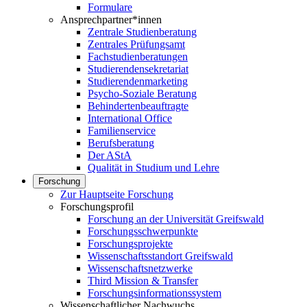
Formulare
Ansprechpartner*innen
Zentrale Studienberatung
Zentrales Prüfungsamt
Fachstudienberatungen
Studierendensekretariat
Studierendenmarketing
Psycho-Soziale Beratung
Behindertenbeauftragte
International Office
Familienservice
Berufsberatung
Der AStA
Qualität in Studium und Lehre
Forschung
Zur Hauptseite Forschung
Forschungsprofil
Forschung an der Universität Greifswald
Forschungsschwerpunkte
Forschungsprojekte
Wissenschaftsstandort Greifswald
Wissenschaftsnetzwerke
Third Mission & Transfer
Forschungsinformationssystem
Wissenschaftlicher Nachwuchs