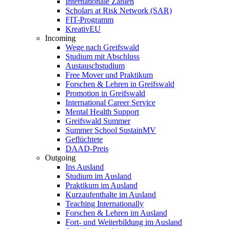
Internationale Zahlen
Scholars at Risk Network (SAR)
FIT-Programm
KreativEU
Incoming
Wege nach Greifswald
Studium mit Abschluss
Austauschstudium
Free Mover und Praktikum
Forschen & Lehren in Greifswald
Promotion in Greifswald
International Career Service
Mental Health Support
Greifswald Summer
Summer School SustainMV
Geflüchtete
DAAD-Preis
Outgoing
Ins Ausland
Studium im Ausland
Praktikum im Ausland
Kurzaufenthalte im Ausland
Teaching Internationally
Forschen & Lehren im Ausland
Fort- und Weiterbildung im Ausland