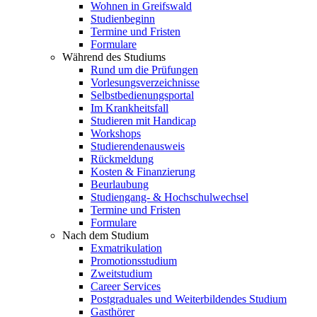
Wohnen in Greifswald
Studienbeginn
Termine und Fristen
Formulare
Während des Studiums
Rund um die Prüfungen
Vorlesungsverzeichnisse
Selbstbedienungsportal
Im Krankheitsfall
Studieren mit Handicap
Workshops
Studierendenausweis
Rückmeldung
Kosten & Finanzierung
Beurlaubung
Studiengang- & Hochschulwechsel
Termine und Fristen
Formulare
Nach dem Studium
Exmatrikulation
Promotionsstudium
Zweitstudium
Career Services
Postgraduales und Weiterbildendes Studium
Gasthörer