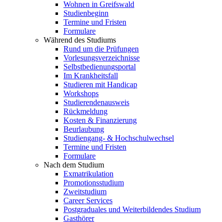
Wohnen in Greifswald
Studienbeginn
Termine und Fristen
Formulare
Während des Studiums
Rund um die Prüfungen
Vorlesungsverzeichnisse
Selbstbedienungsportal
Im Krankheitsfall
Studieren mit Handicap
Workshops
Studierendenausweis
Rückmeldung
Kosten & Finanzierung
Beurlaubung
Studiengang- & Hochschulwechsel
Termine und Fristen
Formulare
Nach dem Studium
Exmatrikulation
Promotionsstudium
Zweitstudium
Career Services
Postgraduales und Weiterbildendes Studium
Gasthörer