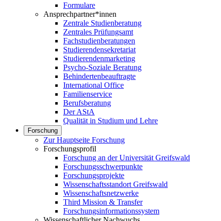
Formulare
Ansprechpartner*innen
Zentrale Studienberatung
Zentrales Prüfungsamt
Fachstudienberatungen
Studierendensekretariat
Studierendenmarketing
Psycho-Soziale Beratung
Behindertenbeauftragte
International Office
Familienservice
Berufsberatung
Der AStA
Qualität in Studium und Lehre
Forschung
Zur Hauptseite Forschung
Forschungsprofil
Forschung an der Universität Greifswald
Forschungsschwerpunkte
Forschungsprojekte
Wissenschaftsstandort Greifswald
Wissenschaftsnetzwerke
Third Mission & Transfer
Forschungsinformationssystem
Wissenschaftlicher Nachwuchs