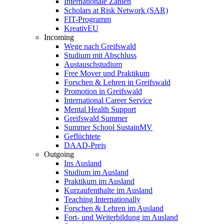
Internationale Zahlen
Scholars at Risk Network (SAR)
FIT-Programm
KreativEU
Incoming
Wege nach Greifswald
Studium mit Abschluss
Austauschstudium
Free Mover und Praktikum
Forschen & Lehren in Greifswald
Promotion in Greifswald
International Career Service
Mental Health Support
Greifswald Summer
Summer School SustainMV
Geflüchtete
DAAD-Preis
Outgoing
Ins Ausland
Studium im Ausland
Praktikum im Ausland
Kurzaufenthalte im Ausland
Teaching Internationally
Forschen & Lehren im Ausland
Fort- und Weiterbildung im Ausland