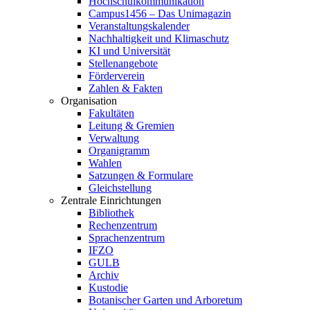
Hochschulkommunikation
Campus1456 – Das Unimagazin
Veranstaltungskalender
Nachhaltigkeit und Klimaschutz
KI und Universität
Stellenangebote
Förderverein
Zahlen & Fakten
Organisation
Fakultäten
Leitung & Gremien
Verwaltung
Organigramm
Wahlen
Satzungen & Formulare
Gleichstellung
Zentrale Einrichtungen
Bibliothek
Rechenzentrum
Sprachenzentrum
IFZO
GULB
Archiv
Kustodie
Botanischer Garten und Arboretum