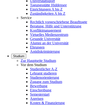
Universitätssport
Tagungsstätte Hiddensee
Einrichtungen A bis Z
Zuständigkeiten A bis Z
Service
Rechtlich vorgeschriebene Beauftragte
Beratung, Hilfe und Unterstützung
Konfliktmanagement
Virtuelles Medienzentrum
Gesunde Universität
Alumni an der Universität
Ehrungen
Antidiskriminierung
Studium
Zur Hauptseite Studium
Vor dem Studium
Studienfächer A-Z
Lehramt studieren
Studienorientierung
Zugang zum Studium
Bewerbung
Einschreibung
Semesterstart
Anreisen
Kosten & Finanzierung