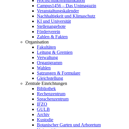
Hochschulkommunikation
Campus1456 – Das Unimagazin
Veranstaltungskalender
Nachhaltigkeit und Klimaschutz
KI und Universität
Stellenangebote
Förderverein
Zahlen & Fakten
Organisation
Fakultäten
Leitung & Gremien
Verwaltung
Organigramm
Wahlen
Satzungen & Formulare
Gleichstellung
Zentrale Einrichtungen
Bibliothek
Rechenzentrum
Sprachenzentrum
IFZO
GULB
Archiv
Kustodie
Botanischer Garten und Arboretum