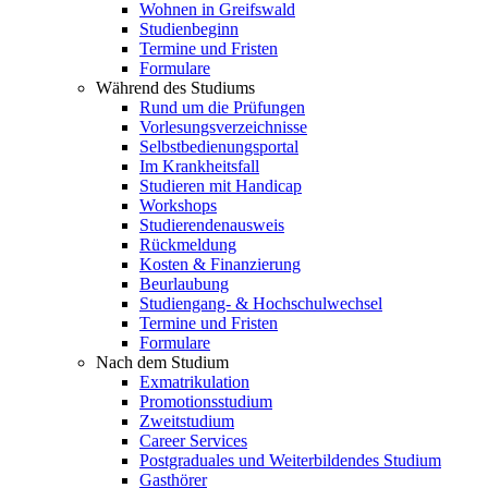
Wohnen in Greifswald
Studienbeginn
Termine und Fristen
Formulare
Während des Studiums
Rund um die Prüfungen
Vorlesungsverzeichnisse
Selbstbedienungsportal
Im Krankheitsfall
Studieren mit Handicap
Workshops
Studierendenausweis
Rückmeldung
Kosten & Finanzierung
Beurlaubung
Studiengang- & Hochschulwechsel
Termine und Fristen
Formulare
Nach dem Studium
Exmatrikulation
Promotionsstudium
Zweitstudium
Career Services
Postgraduales und Weiterbildendes Studium
Gasthörer