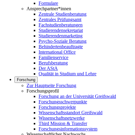
Formulare
Ansprechpartner*innen
Zentrale Studienberatung
Zentrales Prüfungsamt
Fachstudienberatungen
Studierendensekretariat
Studierendenmarketing
Psycho-Soziale Beratung
Behindertenbeauftragte
International Office
Familienservice
Berufsberatung
Der AStA
Qualität in Studium und Lehre
Forschung
Zur Hauptseite Forschung
Forschungsprofil
Forschung an der Universität Greifswald
Forschungsschwerpunkte
Forschungsprojekte
Wissenschaftsstandort Greifswald
Wissenschaftsnetzwerke
Third Mission & Transfer
Forschungsinformationssystem
Wissenschaftlicher Nachwuchs