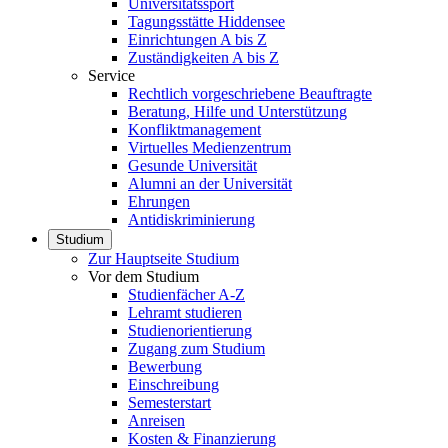
Universitätssport
Tagungsstätte Hiddensee
Einrichtungen A bis Z
Zuständigkeiten A bis Z
Service
Rechtlich vorgeschriebene Beauftragte
Beratung, Hilfe und Unterstützung
Konfliktmanagement
Virtuelles Medienzentrum
Gesunde Universität
Alumni an der Universität
Ehrungen
Antidiskriminierung
Studium
Zur Hauptseite Studium
Vor dem Studium
Studienfächer A-Z
Lehramt studieren
Studienorientierung
Zugang zum Studium
Bewerbung
Einschreibung
Semesterstart
Anreisen
Kosten & Finanzierung