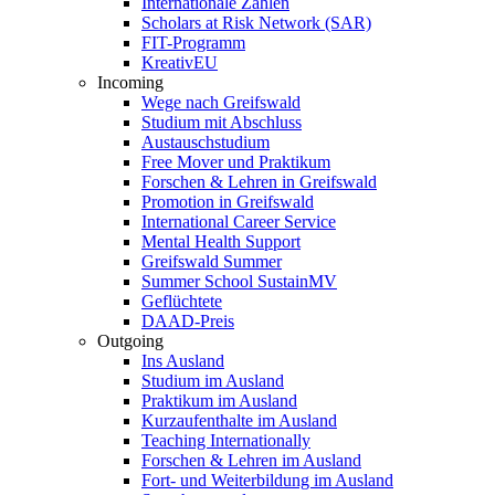
Internationale Zahlen
Scholars at Risk Network (SAR)
FIT-Programm
KreativEU
Incoming
Wege nach Greifswald
Studium mit Abschluss
Austauschstudium
Free Mover und Praktikum
Forschen & Lehren in Greifswald
Promotion in Greifswald
International Career Service
Mental Health Support
Greifswald Summer
Summer School SustainMV
Geflüchtete
DAAD-Preis
Outgoing
Ins Ausland
Studium im Ausland
Praktikum im Ausland
Kurzaufenthalte im Ausland
Teaching Internationally
Forschen & Lehren im Ausland
Fort- und Weiterbildung im Ausland