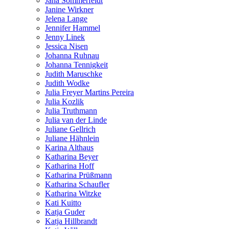
Jana Sommerfeldt
Janine Wirkner
Jelena Lange
Jennifer Hammel
Jenny Linek
Jessica Nisen
Johanna Ruhnau
Johanna Tennigkeit
Judith Maruschke
Judith Wodke
Julia Freyer Martins Pereira
Julia Kozlik
Julia Truthmann
Julia van der Linde
Juliane Gellrich
Juliane Hähnlein
Karina Althaus
Katharina Beyer
Katharina Hoff
Katharina Prüßmann
Katharina Schaufler
Katharina Witzke
Kati Kuitto
Katja Guder
Katja Hillbrandt