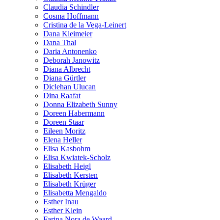
Claudia Schindler
Cosma Hoffmann
Cristina de la Vega-Leinert
Dana Kleimeier
Dana Thal
Daria Antonenko
Deborah Janowitz
Diana Albrecht
Diana Gürtler
Diclehan Ulucan
Dina Raafat
Donna Elizabeth Sunny
Doreen Habermann
Doreen Staar
Eileen Moritz
Elena Heller
Elisa Kasbohm
Elisa Kwiatek-Scholz
Elisabeth Heigl
Elisabeth Kersten
Elisabeth Krüger
Elisabetta Mengaldo
Esther Inau
Esther Klein
Farina Nora de Waard