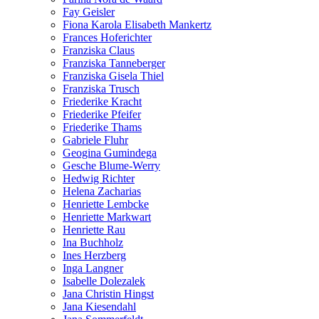
Fay Geisler
Fiona Karola Elisabeth Mankertz
Frances Hoferichter
Franziska Claus
Franziska Tanneberger
Franziska Gisela Thiel
Franziska Trusch
Friederike Kracht
Friederike Pfeifer
Friederike Thams
Gabriele Fluhr
Geogina Gumindega
Gesche Blume-Werry
Hedwig Richter
Helena Zacharias
Henriette Lembcke
Henriette Markwart
Henriette Rau
Ina Buchholz
Ines Herzberg
Inga Langner
Isabelle Dolezalek
Jana Christin Hingst
Jana Kiesendahl