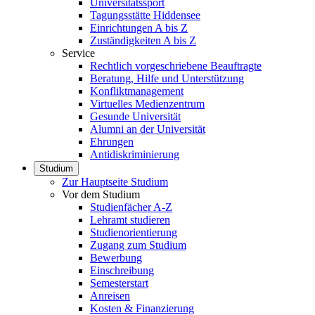
Universitätssport
Tagungsstätte Hiddensee
Einrichtungen A bis Z
Zuständigkeiten A bis Z
Service
Rechtlich vorgeschriebene Beauftragte
Beratung, Hilfe und Unterstützung
Konfliktmanagement
Virtuelles Medienzentrum
Gesunde Universität
Alumni an der Universität
Ehrungen
Antidiskriminierung
Studium
Zur Hauptseite Studium
Vor dem Studium
Studienfächer A-Z
Lehramt studieren
Studienorientierung
Zugang zum Studium
Bewerbung
Einschreibung
Semesterstart
Anreisen
Kosten & Finanzierung