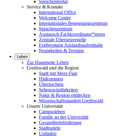
Sprachenportal
Service & Kontakt
International Office
Welcome Centre
Internationales Begegnungszentrum
Sprachenzentrum
Austausch-Fachkoordinator*innen
Zentrale Übersetzerstelle
Erstberatung Auslandsaufenthalte
Neuigkeiten & Termine
Leben
Zur Hauptseite Leben
Greifswald und die Region
Stadt mit Meer-Flair
Hinkommen
Übernachten
Sehenswürdigkeiten
Natur & Region entdecken
Wissenschaftsstandort Greifswald
Unsere Universität
Campusleben
Familie an der Universität
Gesundheitsförderung
Stadtradeln
Uniladen