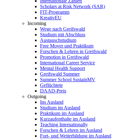
Internationale Zahlen
Scholars at Risk Network (SAR)
FIT-Programm
KreativEU
Incoming
Wege nach Greifswald
Studium mit Abschluss
Austauschstudium
Free Mover und Praktikum
Forschen & Lehren in Greifswald
Promotion in Greifswald
International Career Service
Mental Health Support
Greifswald Summer
Summer School SustainMV
Geflüchtete
DAAD-Preis
Outgoing
Ins Ausland
Studium im Ausland
Praktikum im Ausland
Kurzaufenthalte im Ausland
Teaching Internationally
Forschen & Lehren im Ausland
Fort- und Weiterbildung im Ausland