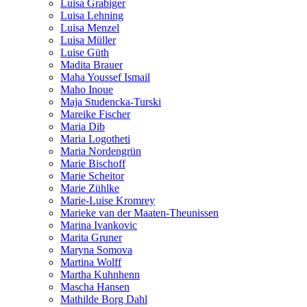
Luisa Grabiger
Luisa Lehning
Luisa Menzel
Luisa Müller
Luise Güth
Madita Brauer
Maha Youssef Ismail
Maho Inoue
Maja Studencka-Turski
Mareike Fischer
Maria Dib
Maria Logotheti
Maria Nordengrün
Marie Bischoff
Marie Scheitor
Marie Zühlke
Marie-Luise Kromrey
Marieke van der Maaten-Theunissen
Marina Ivankovic
Marita Gruner
Maryna Somova
Martina Wolff
Martha Kuhnhenn
Mascha Hansen
Mathilde Borg Dahl