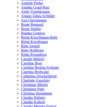
Annette Prehn
Annika Graaf-Rau
Antje Vogelgesang
Ariane-Tabea Schüller
Aza Gleichmann
Beate Bengard
Beate Stubbe
Bianka Grunow
Birgit Kirschbaum-Behl
Birgit Kischbaum
Birte Arendt
Birte Holtfreter
Britta Rosenberg
Carolin Malsch
Caroline Bost
Caroline Regina Schöner
Caterina Redwanz
Catharina Druckenbrod
Charlotte Gauckler
Christiane Melzig
Christiane Pink
Christina Stremming
Claudia Hübner
Claudia Kalisch
Claudia Meinke-Franze