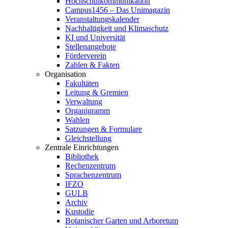
Hochschulkommunikation
Campus1456 – Das Unimagazin
Veranstaltungskalender
Nachhaltigkeit und Klimaschutz
KI und Universität
Stellenangebote
Förderverein
Zahlen & Fakten
Organisation
Fakultäten
Leitung & Gremien
Verwaltung
Organigramm
Wahlen
Satzungen & Formulare
Gleichstellung
Zentrale Einrichtungen
Bibliothek
Rechenzentrum
Sprachenzentrum
IFZO
GULB
Archiv
Kustodie
Botanischer Garten und Arboretum