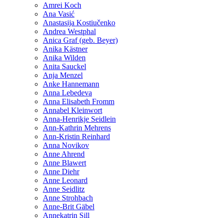
Amrei Koch
Ana Vasić
Anastasija Kostiučenko
Andrea Westphal
Anica Graf (geb. Beyer)
Anika Kästner
Anika Wilden
Anita Sauckel
Anja Menzel
Anke Hannemann
Anna Lebedeva
Anna Elisabeth Fromm
Annabel Kleinwort
Anna-Henrikje Seidlein
Ann-Kathrin Mehrens
Ann-Kristin Reinhard
Anna Novikov
Anne Ahrend
Anne Blawert
Anne Diehr
Anne Leonard
Anne Seidlitz
Anne Strohbach
Anne-Brit Gäbel
Annekatrin Sill