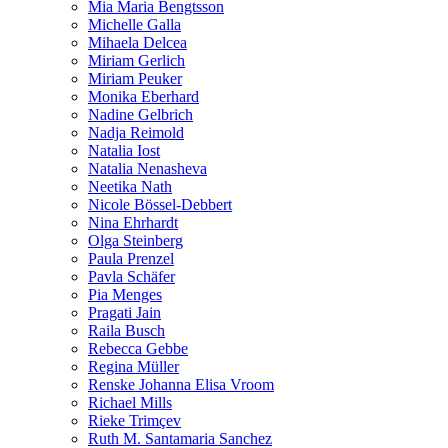
Mia Maria Bengtsson
Michelle Galla
Mihaela Delcea
Miriam Gerlich
Miriam Peuker
Monika Eberhard
Nadine Gelbrich
Nadja Reimold
Natalia Iost
Natalia Nenasheva
Neetika Nath
Nicole Bössel-Debbert
Nina Ehrhardt
Olga Steinberg
Paula Prenzel
Pavla Schäfer
Pia Menges
Pragati Jain
Raila Busch
Rebecca Gebbe
Regina Müller
Renske Johanna Elisa Vroom
Richael Mills
Rieke Trimçev
Ruth M. Santamaria Sanchez