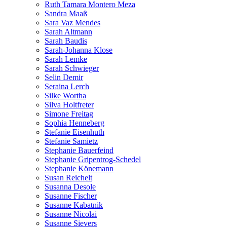
Ruth Tamara Montero Meza
Sandra Maaß
Sara Vaz Mendes
Sarah Altmann
Sarah Baudis
Sarah-Johanna Klose
Sarah Lemke
Sarah Schwieger
Selin Demir
Seraina Lerch
Silke Wortha
Silva Holtfreter
Simone Freitag
Sophia Henneberg
Stefanie Eisenhuth
Stefanie Samietz
Stephanie Bauerfeind
Stephanie Gripentrog-Schedel
Stephanie Könemann
Susan Reichelt
Susanna Desole
Susanne Fischer
Susanne Kabatnik
Susanne Nicolai
Susanne Sievers