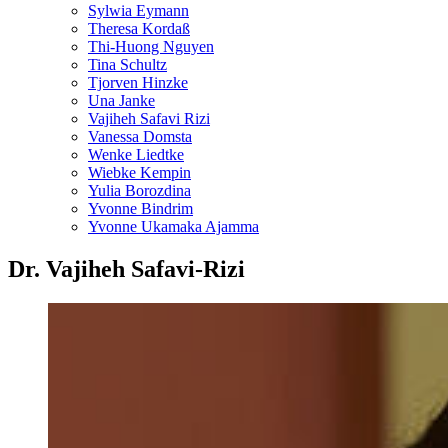
Sylwia Eymann
Theresa Kordaß
Thi-Huong Nguyen
Tina Schultz
Tjorven Hinzke
Una Janke
Vajiheh Safavi Rizi
Vanessa Domsta
Wenke Liedtke
Wiebke Kempin
Yulia Borozdina
Yvonne Bindrim
Yvonne Ukamaka Ajamma
Dr. Vajiheh Safavi-Rizi