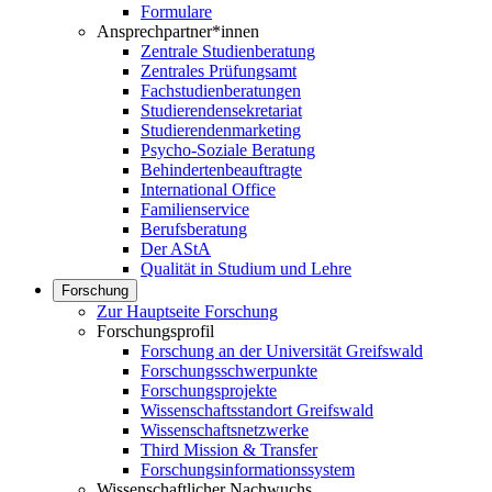
Formulare
Ansprechpartner*innen
Zentrale Studienberatung
Zentrales Prüfungsamt
Fachstudienberatungen
Studierendensekretariat
Studierendenmarketing
Psycho-Soziale Beratung
Behindertenbeauftragte
International Office
Familienservice
Berufsberatung
Der AStA
Qualität in Studium und Lehre
Forschung
Zur Hauptseite Forschung
Forschungsprofil
Forschung an der Universität Greifswald
Forschungsschwerpunkte
Forschungsprojekte
Wissenschaftsstandort Greifswald
Wissenschaftsnetzwerke
Third Mission & Transfer
Forschungsinformationssystem
Wissenschaftlicher Nachwuchs