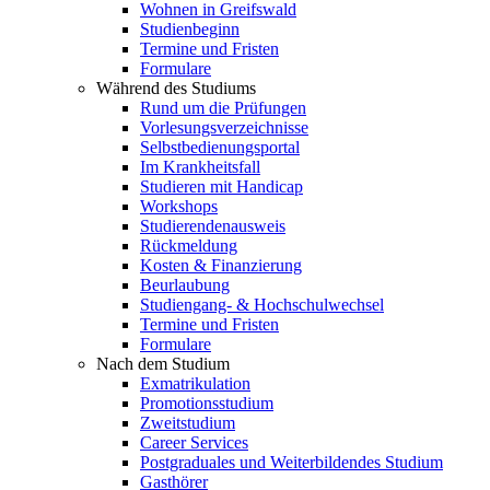
Wohnen in Greifswald
Studienbeginn
Termine und Fristen
Formulare
Während des Studiums
Rund um die Prüfungen
Vorlesungsverzeichnisse
Selbstbedienungsportal
Im Krankheitsfall
Studieren mit Handicap
Workshops
Studierendenausweis
Rückmeldung
Kosten & Finanzierung
Beurlaubung
Studiengang- & Hochschulwechsel
Termine und Fristen
Formulare
Nach dem Studium
Exmatrikulation
Promotionsstudium
Zweitstudium
Career Services
Postgraduales und Weiterbildendes Studium
Gasthörer