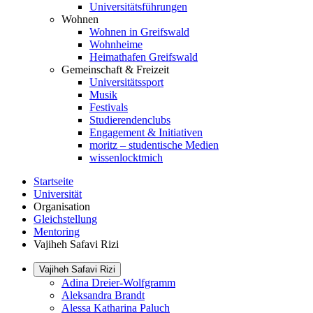
Universitätsführungen
Wohnen
Wohnen in Greifswald
Wohnheime
Heimathafen Greifswald
Gemeinschaft & Freizeit
Universitätssport
Musik
Festivals
Studierendenclubs
Engagement & Initiativen
moritz – studentische Medien
wissenlocktmich
Startseite
Universität
Organisation
Gleichstellung
Mentoring
Vajiheh Safavi Rizi
Vajiheh Safavi Rizi
Adina Dreier-Wolfgramm
Aleksandra Brandt
Alessa Katharina Paluch