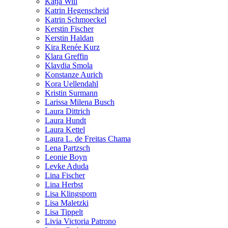
Katja Will
Katrin Hegenscheid
Katrin Schmoeckel
Kerstin Fischer
Kerstin Haldan
Kira Renée Kurz
Klara Greffin
Klavdia Smola
Konstanze Aurich
Kora Uellendahl
Kristin Surmann
Larissa Milena Busch
Laura Dittrich
Laura Hundt
Laura Kettel
Laura L. de Freitas Chama
Lena Partzsch
Leonie Boyn
Levke Aduda
Lina Fischer
Lina Herbst
Lisa Klingsporn
Lisa Maletzki
Lisa Tippelt
Livia Victoria Patrono