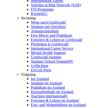
Internationale Zahlen
Scholars at Risk Network (SAR)
FIT-Programm
KreativEU
Incoming
Wege nach Greifswald
Studium mit Abschluss
Austauschstudium
Free Mover und Praktikum
Forschen & Lehren in Greifswald
Promotion in Greifswald
International Career Service
Mental Health Support
Greifswald Summer
Summer School SustainMV
Geflüchtete
DAAD-Preis
Outgoing
Ins Ausland
Studium im Ausland
Praktikum im Ausland
Kurzaufenthalte im Ausland
Teaching Internationally
Forschen & Lehren im Ausland
Fort- und Weiterbildung im Ausland