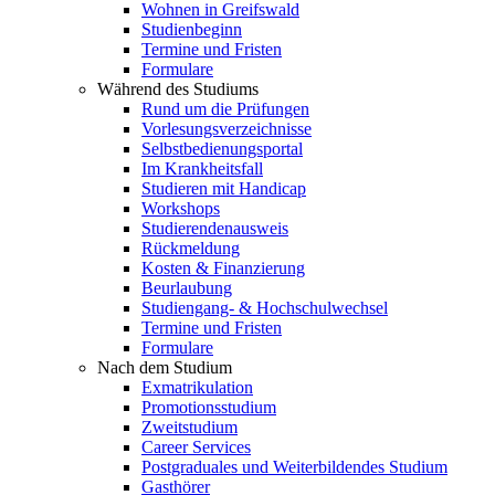
Wohnen in Greifswald
Studienbeginn
Termine und Fristen
Formulare
Während des Studiums
Rund um die Prüfungen
Vorlesungsverzeichnisse
Selbstbedienungsportal
Im Krankheitsfall
Studieren mit Handicap
Workshops
Studierendenausweis
Rückmeldung
Kosten & Finanzierung
Beurlaubung
Studiengang- & Hochschulwechsel
Termine und Fristen
Formulare
Nach dem Studium
Exmatrikulation
Promotionsstudium
Zweitstudium
Career Services
Postgraduales und Weiterbildendes Studium
Gasthörer