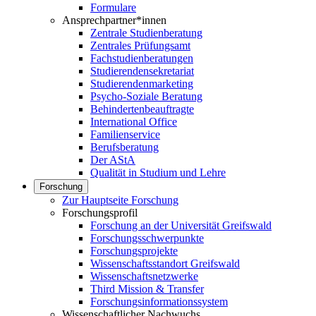
Formulare
Ansprechpartner*innen
Zentrale Studienberatung
Zentrales Prüfungsamt
Fachstudienberatungen
Studierendensekretariat
Studierendenmarketing
Psycho-Soziale Beratung
Behindertenbeauftragte
International Office
Familienservice
Berufsberatung
Der AStA
Qualität in Studium und Lehre
Forschung
Zur Hauptseite Forschung
Forschungsprofil
Forschung an der Universität Greifswald
Forschungsschwerpunkte
Forschungsprojekte
Wissenschaftsstandort Greifswald
Wissenschaftsnetzwerke
Third Mission & Transfer
Forschungsinformationssystem
Wissenschaftlicher Nachwuchs