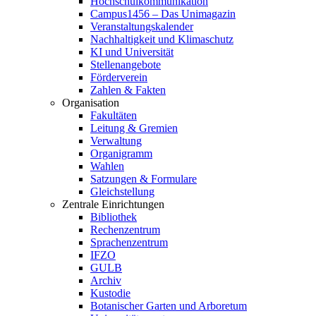
Hochschulkommunikation
Campus1456 – Das Unimagazin
Veranstaltungskalender
Nachhaltigkeit und Klimaschutz
KI und Universität
Stellenangebote
Förderverein
Zahlen & Fakten
Organisation
Fakultäten
Leitung & Gremien
Verwaltung
Organigramm
Wahlen
Satzungen & Formulare
Gleichstellung
Zentrale Einrichtungen
Bibliothek
Rechenzentrum
Sprachenzentrum
IFZO
GULB
Archiv
Kustodie
Botanischer Garten und Arboretum