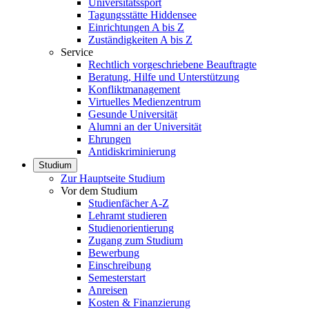
Universitätssport
Tagungsstätte Hiddensee
Einrichtungen A bis Z
Zuständigkeiten A bis Z
Service
Rechtlich vorgeschriebene Beauftragte
Beratung, Hilfe und Unterstützung
Konfliktmanagement
Virtuelles Medienzentrum
Gesunde Universität
Alumni an der Universität
Ehrungen
Antidiskriminierung
Studium
Zur Hauptseite Studium
Vor dem Studium
Studienfächer A-Z
Lehramt studieren
Studienorientierung
Zugang zum Studium
Bewerbung
Einschreibung
Semesterstart
Anreisen
Kosten & Finanzierung