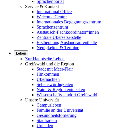
Sprachenportal
Service & Kontakt
International Office
Welcome Centre
Internationales Begegnungszentrum
Sprachenzentrum
Austausch-Fachkoordinator*innen
Zentrale Übersetzerstelle
Erstberatung Auslandsaufenthalte
Neuigkeiten & Termine
Leben
Zur Hauptseite Leben
Greifswald und die Region
Stadt mit Meer-Flair
Hinkommen
Übernachten
Sehenswürdigkeiten
Natur & Region entdecken
Wissenschaftsstandort Greifswald
Unsere Universität
Campusleben
Familie an der Universität
Gesundheitsförderung
Stadtradeln
Uniladen