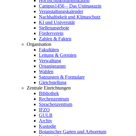
Hochschulkommunikation
Campus1456 – Das Unimagazin
Veranstaltungskalender
Nachhaltigkeit und Klimaschutz
KI und Universität
Stellenangebote
Förderverein
Zahlen & Fakten
Organisation
Fakultäten
Leitung & Gremien
Verwaltung
Organigramm
Wahlen
Satzungen & Formulare
Gleichstellung
Zentrale Einrichtungen
Bibliothek
Rechenzentrum
Sprachenzentrum
IFZO
GULB
Archiv
Kustodie
Botanischer Garten und Arboretum