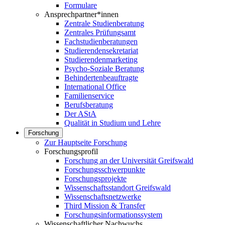
Formulare
Ansprechpartner*innen
Zentrale Studienberatung
Zentrales Prüfungsamt
Fachstudienberatungen
Studierendensekretariat
Studierendenmarketing
Psycho-Soziale Beratung
Behindertenbeauftragte
International Office
Familienservice
Berufsberatung
Der AStA
Qualität in Studium und Lehre
Forschung
Zur Hauptseite Forschung
Forschungsprofil
Forschung an der Universität Greifswald
Forschungsschwerpunkte
Forschungsprojekte
Wissenschaftsstandort Greifswald
Wissenschaftsnetzwerke
Third Mission & Transfer
Forschungsinformationssystem
Wissenschaftlicher Nachwuchs