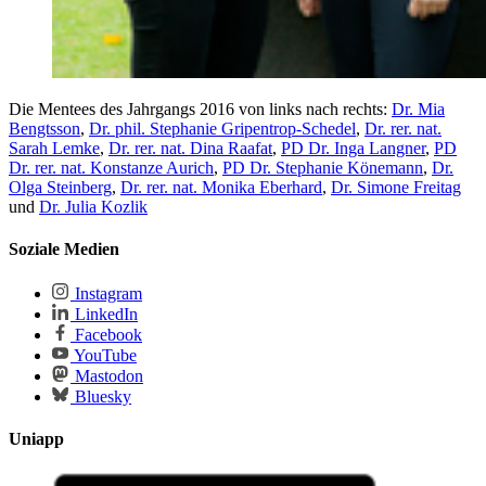
Die Mentees des Jahrgangs 2016 von links nach rechts:
Dr. Mia
Bengtsson
,
Dr. phil. Stephanie Gripentrop-Schedel
,
Dr. rer. nat.
Sarah Lemke
,
Dr. rer. nat. Dina Raafat
,
PD Dr. Inga Langner
,
PD
Dr. rer. nat. Konstanze Aurich
,
PD Dr. Stephanie Könemann
,
Dr.
Olga Steinberg
,
Dr. rer. nat. Monika Eberhard
,
Dr. Simone Freitag
und
Dr. Julia Kozlik
Soziale Medien
Instagram
LinkedIn
Facebook
YouTube
Mastodon
Bluesky
Uniapp