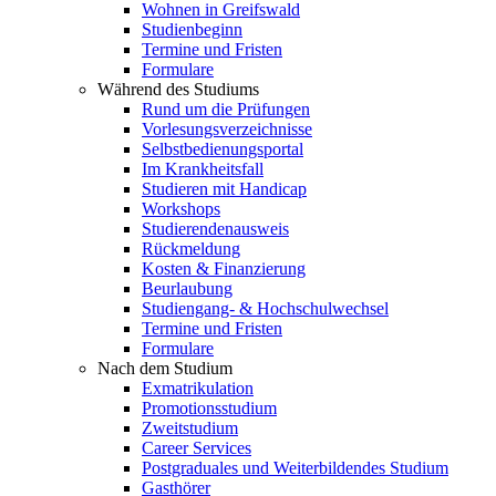
Wohnen in Greifswald
Studienbeginn
Termine und Fristen
Formulare
Während des Studiums
Rund um die Prüfungen
Vorlesungsverzeichnisse
Selbstbedienungsportal
Im Krankheitsfall
Studieren mit Handicap
Workshops
Studierendenausweis
Rückmeldung
Kosten & Finanzierung
Beurlaubung
Studiengang- & Hochschulwechsel
Termine und Fristen
Formulare
Nach dem Studium
Exmatrikulation
Promotionsstudium
Zweitstudium
Career Services
Postgraduales und Weiterbildendes Studium
Gasthörer