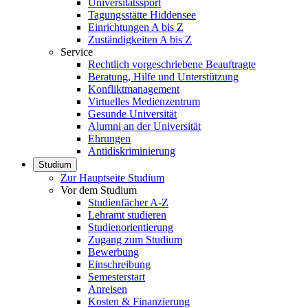
Universitätssport
Tagungsstätte Hiddensee
Einrichtungen A bis Z
Zuständigkeiten A bis Z
Service
Rechtlich vorgeschriebene Beauftragte
Beratung, Hilfe und Unterstützung
Konfliktmanagement
Virtuelles Medienzentrum
Gesunde Universität
Alumni an der Universität
Ehrungen
Antidiskriminierung
Studium
Zur Hauptseite Studium
Vor dem Studium
Studienfächer A-Z
Lehramt studieren
Studienorientierung
Zugang zum Studium
Bewerbung
Einschreibung
Semesterstart
Anreisen
Kosten & Finanzierung